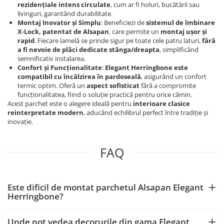
rezidențiale intens circulate
, cum ar fi holuri, bucătării sau
livinguri, garantând durabilitate.
Montaj Inovator și Simplu
: Beneficiezi de
sistemul de îmbinare
X-Lock, patentat de Alsapan
, care permite un
montaj ușor și
rapid
. Fiecare lamelă se prinde sigur pe toate cele patru laturi,
fără
a fi nevoie de plăci dedicate stânga/dreapta
, simplificând
semnificativ instalarea.
Confort și Funcționalitate
:
Elegant Herringbone este
compatibil cu încălzirea în pardoseală
, asigurând un confort
termic optim. Oferă un
aspect sofisticat
fără a compromite
funcționalitatea, fiind o soluție practică pentru orice cămin.
Acest parchet este o alegere ideală pentru
interioare clasice
reinterpretate modern
, aducând echilibrul perfect între tradiție și
inovație.
FAQ
Este dificil de montat parchetul Alsapan Elegant
Herringbone?
Unde pot vedea decorurile din gama Elegant