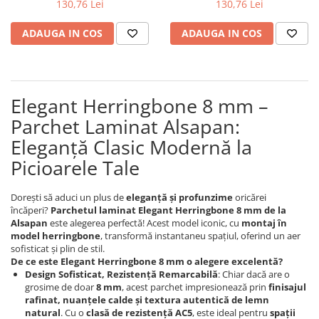
Evolution 12 mm
130,76 Lei
130,76 Lei
Exquisit 8 mm
ADAUGA IN COS
ADAUGA IN COS
Herringbone 8 mm
Mammut 12 mm
Progress 10 mm
Robusto 12 mm
Elegant Herringbone 8 mm –
Parchet Laminat Alsapan:
Eleganță Clasic Modernă la
Picioarele Tale
Dorești să aduci un plus de
eleganță și profunzime
oricărei
încăperi?
Parchetul laminat Elegant Herringbone 8 mm de la
Alsapan
este alegerea perfectă! Acest model iconic, cu
montaj în
model herringbone
, transformă instantaneu spațiul, oferind un aer
sofisticat și plin de stil.
De ce este Elegant Herringbone 8 mm o alegere excelentă?
Design Sofisticat, Rezistență Remarcabilă
: Chiar dacă are o
grosime de doar
8 mm
, acest parchet impresionează prin
finisajul
rafinat, nuanțele calde și textura autentică de lemn
natural
. Cu o
clasă de rezistență AC5
, este ideal pentru
spații