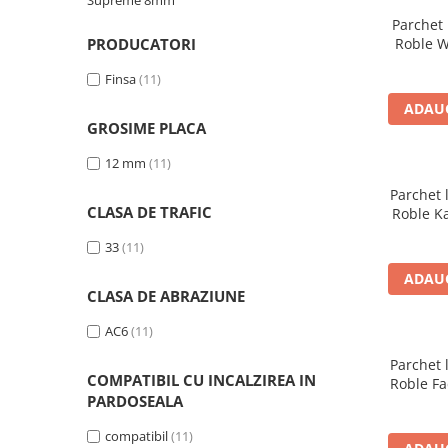
Supreme 8mm
River 12 mm
Parchet 
Timeless 12mm
PRODUCATORI
Roble W
Woodstock 8mm
Finsa
(11)
Woodstock PRO 8mm
ADAUG
Woodstock XL 10mm
GROSIME PLACA
Woodstock XL 8mm
12 mm
(11)
ADO Floor - SPC
Parchet 
Finsa - Laminat
CLASA DE TRAFIC
Roble K
Finfloor 12mm
33
(11)
Finfloor XL 10mm
ADAUG
Style 8mm
CLASA DE ABRAZIUNE
Supreme 8mm
AC6
(11)
Kaindl - Laminat
Parchet 
Kronotex - Laminat
COMPATIBIL CU INCALZIREA IN
Roble Fa
Advanced 8 mm
PARDOSEALA
Amazone 10 mm
compatibil
(11)