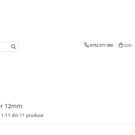
0752 071 000
0,00
oor 12mm
1-
11
din
11
produse