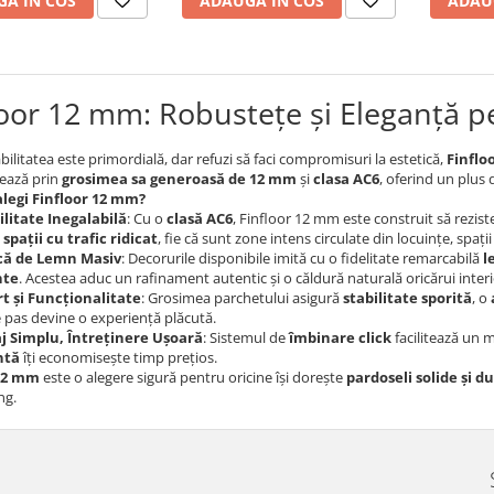
A IN COS
ADAUGA IN COS
ADAU
loor 12 mm: Robustețe și Eleganță p
ilitatea este primordială, dar refuzi să faci compromisuri la estetică,
Finflo
ează prin
grosimea sa generoasă de 12 mm
și
clasa AC6
, oferind un plus
alegi Finfloor 12 mm?
litate Inegalabilă
: Cu o
clasă AC6
, Finfloor 12 mm este construit să reziste
u
spații cu trafic ridicat
, fie că sunt zone intens circulate din locuințe, spa
ică de Lemn Masiv
: Decorurile disponibile imită cu o fidelitate remarcabilă
l
nte
. Acestea aduc un rafinament autentic și o căldură naturală oricărui interi
t și Funcționalitate
: Grosimea parchetului asigură
stabilitate sporită
, o
e pas devine o experiență plăcută.
 Simplu, Întreținere Ușoară
: Sistemul de
îmbinare click
facilitează un m
ntă
îți economisește timp prețios.
 12 mm
este o alegere sigură pentru oricine își dorește
pardoseli solide și d
ng.