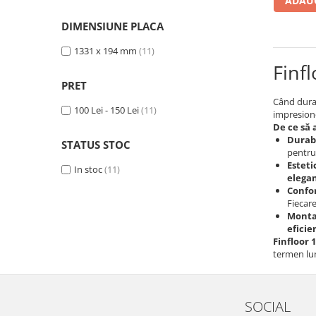
Evolution 12 mm
ADAUG
Exquisit 8 mm
DIMENSIUNE PLACA
Herringbone 8 mm
1331 x 194 mm
(11)
Mammut 12 mm
Finf
Progress 10 mm
PRET
Robusto 12 mm
Când durab
100 Lei - 150 Lei
(11)
impresion
De ce să 
Durabi
STATUS STOC
pentr
Estet
In stoc
(11)
elega
Confor
Fiecar
Montaj
eficie
Finfloor
termen lu
SOCIAL