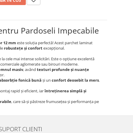
GA IN COS
entru Pardoseli Impecabile
or 12 mm
este soluția perfectă! Acest parchet laminat
 de
robustețe și confort
excepțional.
 la cele mai intense solicitări. Este o opțiune excelentă
ții comerciale aglomerate sau birouri moderne.
emnul masiv
, având
texturi profunde și nuanțe
or.
absorbție fonică bună
și un
confort deosebit la mers
.
ontaj rapid și eficient, iar
întreținerea simplă și
urabile
, care să-și păstreze frumusețea și performanța pe
SUPORT CLIENTI