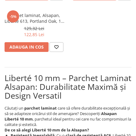
River 12 mm
Timeless 12mm
Parchet laminat, Alsapan,
-5%
Woodstock 8mm
Liberte 613, Portland Oak, 10
mm 33/AC6 4V 5G
Woodstock PRO 8mm
129,32 Lei
122,85 Lei
Woodstock XL 10mm
Woodstock XL 8mm
ADAUGA IN COS
ADO Floor - SPC
Finsa - Laminat
Finfloor 12mm
Liberté 10 mm – Parchet Laminat
Finfloor XL 10mm
Alsapan: Durabilitate Maximă și
Style 8mm
Design Versatil
Supreme 8mm
Kaindl - Laminat
Căutați un
parchet laminat
care să ofere durabilitate excepțională și
Kronotex - Laminat
să se adapteze oricărui stil de amenajare? Descoperiți
Alsapan
Liberté 10 mm
, parchetul ideal pentru cei care nu fac compromisuri la
Advanced 8 mm
calitate și estetică.
Amazone 10 mm
De ce să alegi Liberté 10 mm de la Alsapan?
Rezistență Inegalabilă
: Cu o
clasă de rezistență AC6
, Liberté 10