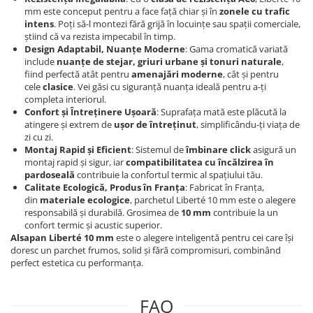
Evolution 12 mm
mm este conceput pentru a face față chiar și în
zonele cu trafic
Exquisit 8 mm
intens
. Poți să-l montezi fără grijă în locuințe sau spații comerciale,
Herringbone 8 mm
știind că va rezista impecabil în timp.
Design Adaptabil, Nuanțe Moderne
: Gama cromatică variată
Mammut 12 mm
include
nuanțe de stejar, griuri urbane și tonuri naturale
,
Progress 10 mm
fiind perfectă atât pentru
amenajări moderne
, cât și pentru
cele
clasice
. Vei găsi cu siguranță nuanța ideală pentru a-ți
Robusto 12 mm
completa interiorul.
Confort și Întreținere Ușoară
: Suprafața mată este plăcută la
atingere și extrem de
ușor de întreținut
, simplificându-ți viața de
zi cu zi.
Montaj Rapid și Eficient
: Sistemul de
îmbinare click
asigură un
montaj rapid și sigur, iar
compatibilitatea cu încălzirea în
pardoseală
contribuie la confortul termic al spațiului tău.
Calitate Ecologică, Produs în Franța
: Fabricat în Franța,
din
materiale ecologice
, parchetul Liberté 10 mm este o alegere
responsabilă și durabilă. Grosimea de
10 mm
contribuie la un
confort termic și acustic superior.
Alsapan Liberté 10 mm
este o alegere inteligentă pentru cei care își
doresc un parchet frumos, solid și fără compromisuri, combinând
perfect estetica cu performanța.
FAQ