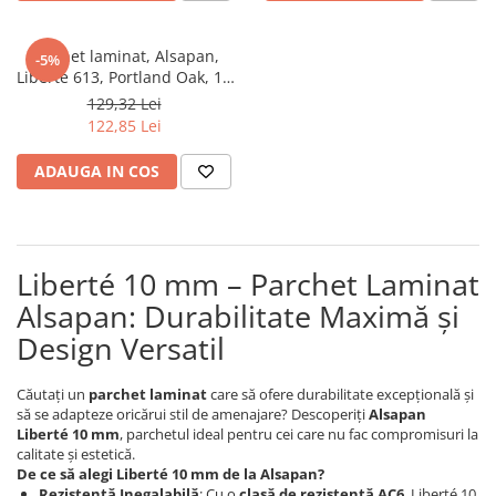
River 12 mm
Timeless 12mm
Parchet laminat, Alsapan,
-5%
Woodstock 8mm
Liberte 613, Portland Oak, 10
mm 33/AC6 4V 5G
Woodstock PRO 8mm
129,32 Lei
122,85 Lei
Woodstock XL 10mm
Woodstock XL 8mm
ADAUGA IN COS
ADO Floor - SPC
Finsa - Laminat
Finfloor 12mm
Liberté 10 mm – Parchet Laminat
Finfloor XL 10mm
Alsapan: Durabilitate Maximă și
Style 8mm
Design Versatil
Supreme 8mm
Kaindl - Laminat
Căutați un
parchet laminat
care să ofere durabilitate excepțională și
Kronotex - Laminat
să se adapteze oricărui stil de amenajare? Descoperiți
Alsapan
Liberté 10 mm
, parchetul ideal pentru cei care nu fac compromisuri la
Advanced 8 mm
calitate și estetică.
Amazone 10 mm
De ce să alegi Liberté 10 mm de la Alsapan?
Rezistență Inegalabilă
: Cu o
clasă de rezistență AC6
, Liberté 10