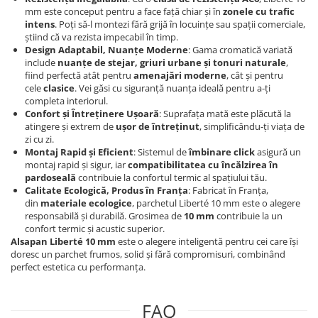
Evolution 12 mm
mm este conceput pentru a face față chiar și în
zonele cu trafic
Exquisit 8 mm
intens
. Poți să-l montezi fără grijă în locuințe sau spații comerciale,
Herringbone 8 mm
știind că va rezista impecabil în timp.
Design Adaptabil, Nuanțe Moderne
: Gama cromatică variată
Mammut 12 mm
include
nuanțe de stejar, griuri urbane și tonuri naturale
,
Progress 10 mm
fiind perfectă atât pentru
amenajări moderne
, cât și pentru
cele
clasice
. Vei găsi cu siguranță nuanța ideală pentru a-ți
Robusto 12 mm
completa interiorul.
Confort și Întreținere Ușoară
: Suprafața mată este plăcută la
atingere și extrem de
ușor de întreținut
, simplificându-ți viața de
zi cu zi.
Montaj Rapid și Eficient
: Sistemul de
îmbinare click
asigură un
montaj rapid și sigur, iar
compatibilitatea cu încălzirea în
pardoseală
contribuie la confortul termic al spațiului tău.
Calitate Ecologică, Produs în Franța
: Fabricat în Franța,
din
materiale ecologice
, parchetul Liberté 10 mm este o alegere
responsabilă și durabilă. Grosimea de
10 mm
contribuie la un
confort termic și acustic superior.
Alsapan Liberté 10 mm
este o alegere inteligentă pentru cei care își
doresc un parchet frumos, solid și fără compromisuri, combinând
perfect estetica cu performanța.
FAQ