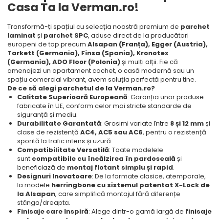
Casa Ta la Verman.ro!
Transformă-ți spațiul cu selecția noastră premium de
parchet
laminat
și
parchet SPC
, aduse direct de la producători
europeni de top precum
Alsapan (Franța), Egger (Austria),
Tarkett (Germania), Finsa (Spania), Kronotex
(Germania), ADO Floor (Polonia)
și mulți alții. Fie că
amenajezi un apartament cochet, o casă modernă sau un
spațiu comercial vibrant, avem soluția perfectă pentru tine.
De ce să alegi parchetul de la Verman.ro?
Calitate Superioară Europeană
: Garanția unor produse
fabricate în UE, conform celor mai stricte standarde de
siguranță și mediu.
Durabilitate Garantată
: Grosimi variate între
8 și 12 mm
și
clase de rezistență
AC4, AC5 sau AC6
, pentru o rezistență
sporită la trafic intens și uzură.
Compatibilitate Versatilă
: Toate modelele
sunt
compatibile cu încălzirea în pardoseală
și
beneficiază de
montaj flotant simplu și rapid
.
Designuri Inovatoare
: De la formate clasice, atemporale,
la modele
herringbone cu sistemul patentat X-Lock de
la Alsapan
, care simplifică montajul fără diferențe
stânga/dreapta.
Finisaje care Inspiră
: Alege dintr-o gamă largă de
finisaje