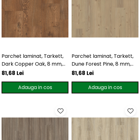
Parchet laminat, Tarkett,
Parchet laminat, Tarkett,
Dark Copper Oak, 8 mm,
Dune Forest Pine, 8 mm,
4V
4V
81,68 Lei
81,68 Lei
Adauga in cos
Adauga in cos