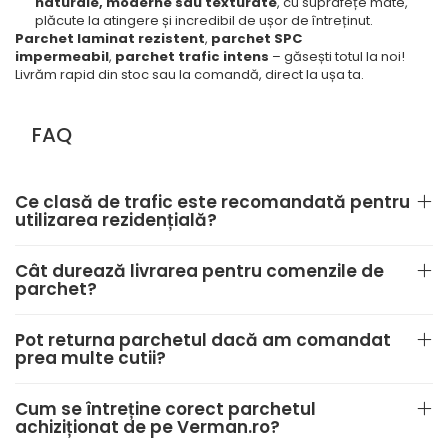
naturale, moderne sau texturate
, cu suprafețe mate,
plăcute la atingere și incredibil de ușor de întreținut.
Parchet laminat rezistent
,
parchet SPC
impermeabil
,
parchet trafic intens
– găsești totul la noi!
Livrăm rapid din stoc sau la comandă, direct la ușa ta.
FAQ
Ce clasă de trafic este recomandată pentru
utilizarea rezidențială?
Cât durează livrarea pentru comenzile de
parchet?
Pot returna parchetul dacă am comandat
prea multe cutii?
Cum se întreține corect parchetul
achiziționat de pe Verman.ro?