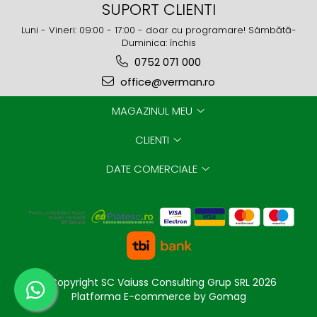
SUPORT CLIENTI
Luni - Vineri: 09:00 - 17:00 - doar cu programare! Sâmbătă-
Duminica: închis
0752 071 000
office@verman.ro
MAGAZINUL MEU
CLIENTI
DATE COMERCIALE
©Copyright SC Vaiuss Consulting Grup SRL 2026
Platforma E-commerce by Gomag