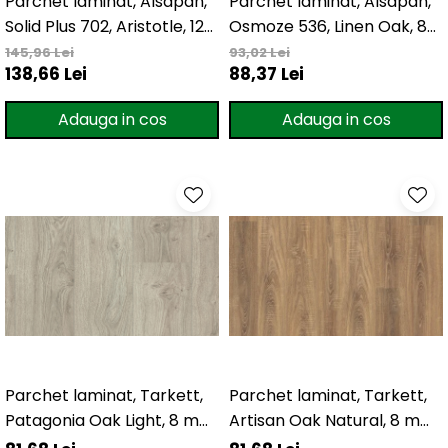
Parchet laminat, Alsapan,
Parchet laminat, Alsapan,
Evolution 12 mm
Solid Plus 702, Aristotle, 12
Osmoze 536, Linen Oak, 8
Exquisit 8 mm
mm 33/AC6 4V 5G
mm, 4V, 5G
145,96 Lei
Herringbone 8 mm
93,02 Lei
138,66 Lei
88,37 Lei
Mammut 12 mm
Progress 10 mm
Adauga in cos
Adauga in cos
Robusto 12 mm
Parchet laminat, Tarkett,
Parchet laminat, Tarkett,
Patagonia Oak Light, 8 mm,
Artisan Oak Natural, 8 mm,
4V
4V