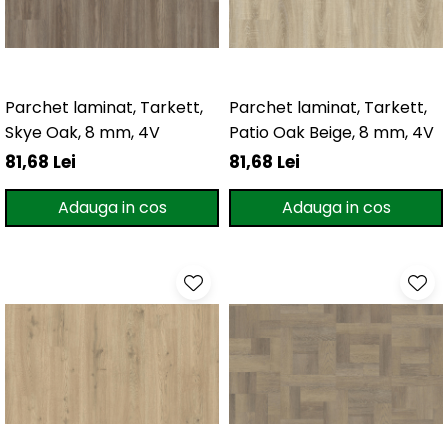
Parchet laminat, Tarkett,
Parchet laminat, Tarkett,
Skye Oak, 8 mm, 4V
Patio Oak Beige, 8 mm, 4V
81,68 Lei
81,68 Lei
Adauga in cos
Adauga in cos