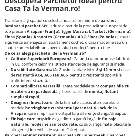
Descoperă Parchetul Ideal pentru
Casa Ta la Verman.ro!
Transformă-ți spațiul cu selecția noastră premium de
parchet
laminat
și
parchet SPC
, aduse direct de la producători europeni de
top precum
Alsapan (Franța), Egger (Austria), Tarkett (Germania),
Finsa (Spania), Kronotex (Germania), ADO Floor (Polonia)
și mulți
alții. Fie că amenajezi un apartament cochet, o casă modernă sau un
spațiu comercial vibrant, avem soluția perfectă pentru tine.
De ce să alegi parchetul de la Verman.ro?
Calitate Superioară Europeană
: Garanția unor produse fabricate
în UE, conform celor mai stricte standarde de siguranță și mediu.
Durabilitate Garantată
: Grosimi variate între
8 și 12 mm
și clase
de rezistență
AC4, AC5 sau AC6
, pentru o rezistență sporită la
trafic intens și uzură.
Compatibilitate Versatilă
: Toate modelele sunt
compatibile cu
încălzirea în pardoseală
și beneficiază de
montaj flotant
simplu și rapid
.
Designuri Inovatoare
: De la formate clasice, atemporale, la
modele
herringbone cu sistemul patentat X-Lock de la
Alsapan
, care simplifică montajul fără diferențe stânga/dreapta.
Finisaje care Inspiră
: Alege dintr-o gamă largă de
finisaje
naturale, moderne sau texturate
, cu suprafețe mate, plăcute la
atingere și incredibil de ușor de întreținut.
Parchet laminat rezistent
,
parchet SPC impermeabil
,
parchet