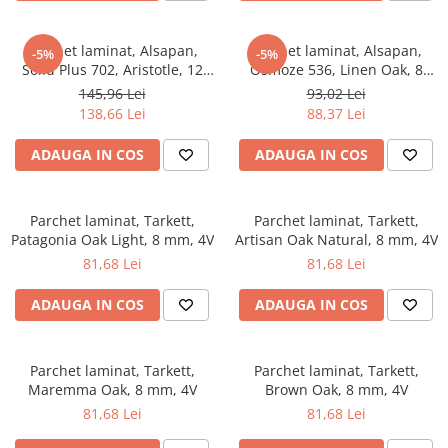
River 12 mm
Timeless 12mm
Parchet laminat, Alsapan,
Parchet laminat, Alsapan,
-5%
-5%
Woodstock 8mm
Solid Plus 702, Aristotle, 12
Osmoze 536, Linen Oak, 8
mm 33/AC6 4V 5G
mm, 4V, 5G
Woodstock PRO 8mm
145,96 Lei
93,02 Lei
138,66 Lei
88,37 Lei
Woodstock XL 10mm
Woodstock XL 8mm
ADAUGA IN COS
ADAUGA IN COS
ADO Floor - SPC
Finsa - Laminat
Parchet laminat, Tarkett,
Parchet laminat, Tarkett,
Finfloor 12mm
Patagonia Oak Light, 8 mm, 4V
Artisan Oak Natural, 8 mm, 4V
Finfloor XL 10mm
81,68 Lei
81,68 Lei
Style 8mm
ADAUGA IN COS
ADAUGA IN COS
Supreme 8mm
Kaindl - Laminat
Kronotex - Laminat
Parchet laminat, Tarkett,
Parchet laminat, Tarkett,
Maremma Oak, 8 mm, 4V
Brown Oak, 8 mm, 4V
Advanced 8 mm
81,68 Lei
81,68 Lei
Amazone 10 mm