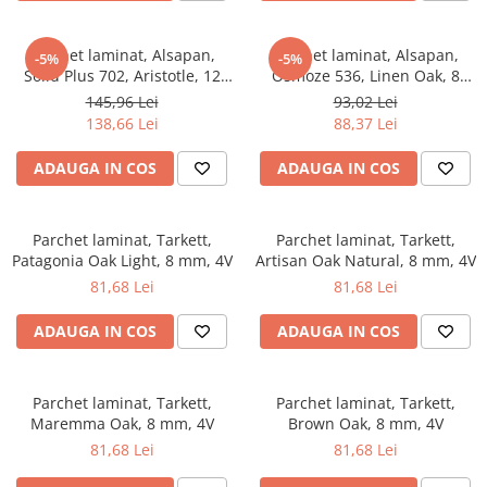
River 12 mm
Timeless 12mm
Parchet laminat, Alsapan,
Parchet laminat, Alsapan,
-5%
-5%
Woodstock 8mm
Solid Plus 702, Aristotle, 12
Osmoze 536, Linen Oak, 8
mm 33/AC6 4V 5G
mm, 4V, 5G
Woodstock PRO 8mm
145,96 Lei
93,02 Lei
138,66 Lei
88,37 Lei
Woodstock XL 10mm
Woodstock XL 8mm
ADAUGA IN COS
ADAUGA IN COS
ADO Floor - SPC
Finsa - Laminat
Parchet laminat, Tarkett,
Parchet laminat, Tarkett,
Finfloor 12mm
Patagonia Oak Light, 8 mm, 4V
Artisan Oak Natural, 8 mm, 4V
Finfloor XL 10mm
81,68 Lei
81,68 Lei
Style 8mm
ADAUGA IN COS
ADAUGA IN COS
Supreme 8mm
Kaindl - Laminat
Kronotex - Laminat
Parchet laminat, Tarkett,
Parchet laminat, Tarkett,
Maremma Oak, 8 mm, 4V
Brown Oak, 8 mm, 4V
Advanced 8 mm
81,68 Lei
81,68 Lei
Amazone 10 mm