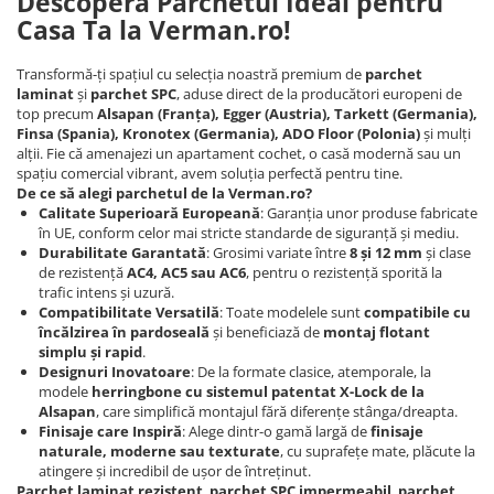
Descoperă Parchetul Ideal pentru
Casa Ta la Verman.ro!
Transformă-ți spațiul cu selecția noastră premium de
parchet
laminat
și
parchet SPC
, aduse direct de la producători europeni de
top precum
Alsapan (Franța), Egger (Austria), Tarkett (Germania),
Finsa (Spania), Kronotex (Germania), ADO Floor (Polonia)
și mulți
alții. Fie că amenajezi un apartament cochet, o casă modernă sau un
spațiu comercial vibrant, avem soluția perfectă pentru tine.
De ce să alegi parchetul de la Verman.ro?
Calitate Superioară Europeană
: Garanția unor produse fabricate
în UE, conform celor mai stricte standarde de siguranță și mediu.
Durabilitate Garantată
: Grosimi variate între
8 și 12 mm
și clase
de rezistență
AC4, AC5 sau AC6
, pentru o rezistență sporită la
trafic intens și uzură.
Compatibilitate Versatilă
: Toate modelele sunt
compatibile cu
încălzirea în pardoseală
și beneficiază de
montaj flotant
simplu și rapid
.
Designuri Inovatoare
: De la formate clasice, atemporale, la
modele
herringbone cu sistemul patentat X-Lock de la
Alsapan
, care simplifică montajul fără diferențe stânga/dreapta.
Finisaje care Inspiră
: Alege dintr-o gamă largă de
finisaje
naturale, moderne sau texturate
, cu suprafețe mate, plăcute la
atingere și incredibil de ușor de întreținut.
Parchet laminat rezistent
,
parchet SPC impermeabil
,
parchet