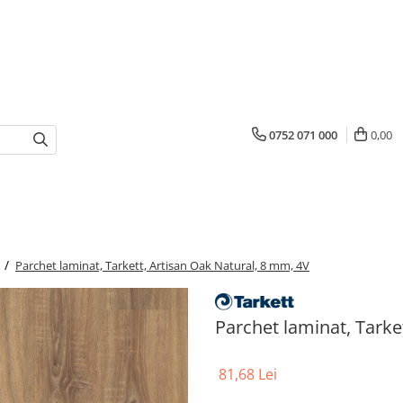
0752 071 000
0,00
 /
Parchet laminat, Tarkett, Artisan Oak Natural, 8 mm, 4V
Parchet laminat, Tarke
81,68 Lei