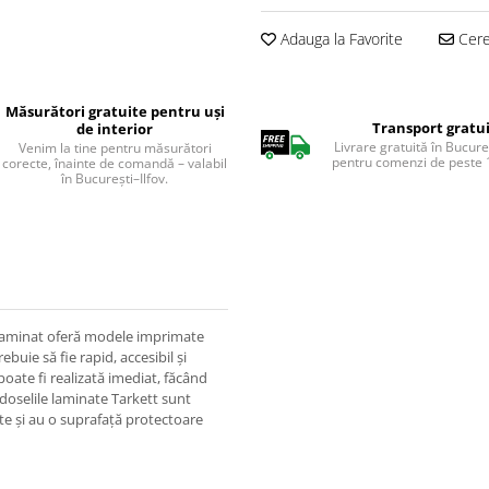
Adauga la Favorite
Cere 
Măsurători gratuite pentru uși
Transport gratu
de interior
Livrare gratuită în Bucureș
Venim la tine pentru măsurători
pentru comenzi de peste 1
corecte, înainte de comandă – valabil
în București–Ilfov.
t laminat oferă modele imprimate
ebuie să fie rapid, accesibil și
oate fi realizată imediat, făcând
doselile laminate Tarkett sunt
te și au o suprafață protectoare