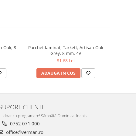
n Oak, 8
Parchet laminat, Tarkett, Artisan Oak
Parchet 
Grey, 8 mm, 4V
81,68 Lei
ADAUGA IN COS
AD
SUPORT CLIENTI
:00 - doar cu programare! Sâmbătă-Duminica: închis
0752 071 000
office@verman.ro