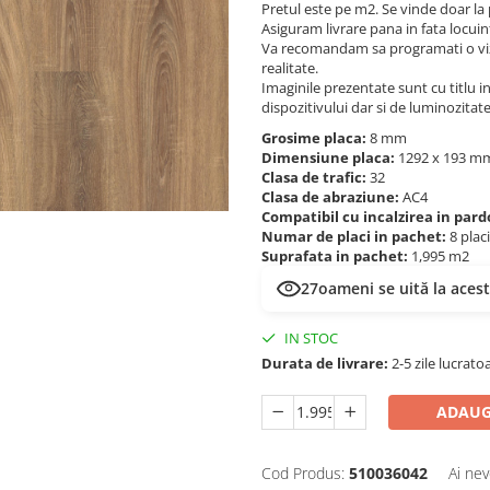
Pretul este pe m2. Se vinde doar la
Asiguram livrare pana in fata locuin
Va recomandam sa programati o viz
realitate.
Imaginile prezentate sunt cu titlu inf
dispozitivului dar si de luminozitat
Grosime placa:
8 mm
Dimensiune placa:
1292 x 193 
Clasa de trafic:
32
Clasa de abraziune:
AC4
Compatibil cu incalzirea in par
Numar de placi in pachet:
8 plac
Suprafata in pachet:
1,995 m2
27
oameni se uită la aces
IN STOC
Durata de livrare:
2-5 zile lucrato
ADAUG
Cod Produs:
510036042
Ai nev