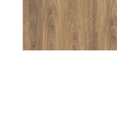
River 12 mm
Timeless 12mm
Woodstock 8mm
Woodstock PRO 8mm
Woodstock XL 10mm
Woodstock XL 8mm
ADO Floor - SPC
Finsa - Laminat
Finfloor 12mm
Finfloor XL 10mm
Style 8mm
Supreme 8mm
Kaindl - Laminat
Kronotex - Laminat
Advanced 8 mm
Amazone 10 mm