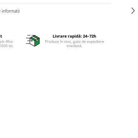
informatii
it
Livrare rapidă: 24–72h
ti–Ilfov
Produse în stoc, gata de expediere
600 lei.
imediată.