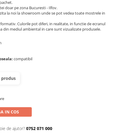
 pachet.
tei doar pe zona Bucuresti - Ilfov.
ita la noi la showroom unde se pot vedea toate mostrele in
ormativ. Culorile pot diferi, in realitate, in functie de ecranul
ea din mediul ambiental in care sunt vizualizate produsele.
mm
doseala:
compatibil
i
t produs
are
A IN COS
oie de ajutor?
0752 071 000