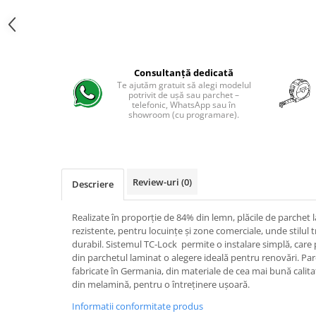
Evolution 12 mm
Exquisit 8 mm
Herringbone 8 mm
Mammut 12 mm
Consultanță dedicată
Progress 10 mm
Te ajutăm gratuit să alegi modelul
Robusto 12 mm
potrivit de ușă sau parchet –
telefonic, WhatsApp sau în
showroom (cu programare).
Review-uri
(0)
Descriere
Realizate în proporție de 84% din lemn, plăcile de parche
rezistente, pentru locuințe și zone comerciale, unde stilul tr
durabil. Sistemul TC-Lock permite o instalare simplă, care p
din parchetul laminat o alegere ideală pentru renovări. Par
fabricate în Germania, din materiale de cea mai bună calita
din melamină, pentru o întreținere ușoară.
Informatii conformitate produs