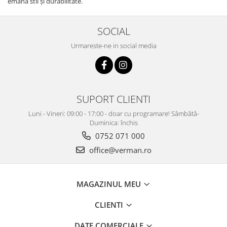
emană stil și durabilitate.
SOCIAL
Urmareste-ne in social media
SUPORT CLIENTI
Luni - Vineri: 09:00 - 17:00 - doar cu programare! Sâmbătă-
Duminica: închis
0752 071 000
office@verman.ro
MAGAZINUL MEU
CLIENTI
DATE COMERCIALE