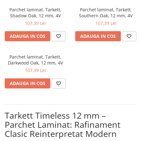
River 12 mm
Parchet laminat, Tarkett,
Parchet laminat, Tarkett,
Timeless 12mm
Shadow Oak, 12 mm, 4V
Southern Oak, 12 mm, 4V
Woodstock 8mm
107,39 Lei
107,39 Lei
Woodstock PRO 8mm
ADAUGA IN COS
ADAUGA IN COS
Woodstock XL 10mm
Woodstock XL 8mm
ADO Floor - SPC
Parchet laminat, Tarkett,
Finsa - Laminat
Darkwood Oak, 12 mm, 4V
107,39 Lei
Finfloor 12mm
Finfloor XL 10mm
ADAUGA IN COS
Style 8mm
Supreme 8mm
Kaindl - Laminat
Tarkett Timeless 12 mm –
Kronotex - Laminat
Parchet Laminat: Rafinament
Advanced 8 mm
Clasic Reinterpretat Modern
Amazone 10 mm