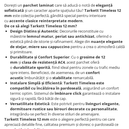
Evolution 12 mm
Dorești un
parchet laminat
care să aducă o notă de
eleganță
Exquisit 8 mm
sofisticată
și un caracter aparte spațiului tău?
Tarkett Timeless 12
Herringbone 8 mm
mm
este colecția perfectă, gândită special pentru interioare
cu
accente clasice reinterpretate modern
.
Mammut 12 mm
De ce să alegi Tarkett Timeless 12 mm?
Progress 10 mm
Design Distins și Autentic
: Decorurile reconstituie cu
măiestrie
lemnul matur, periat sau antichizat
, oferind o
Robusto 12 mm
estetică plină de istorie și rafinament. Alege din
nuanțe elegante
de stejar, miere sau cappuccino
pentru a crea o atmosferă caldă
și primitoare.
Durabilitate și Confort Superior
: Cu o
grosime de 12
mm
și
clasa de rezistență AC4
, acest parchet oferă
o
durabilitate sporită
, fiind ideal pentru zonele cu trafic mediu
spre intens. Beneficiezi, de asemenea, de un
confort
acustic
îmbunătățit și o
stabilitate
remarcabilă.
Instalare Simplă și Eficientă
:
Tarkett Timeless este
compatibil cu încălzirea în pardoseală
, asigurând un confort
termic optim. Sistemul de
îmbinare click
garantează o instalare
sigură și rapidă, fără bătăi de cap.
Versatilitate Estetică
: Este potrivit pentru
livinguri elegante,
dormitoare rustice sau birouri decorate cu personalitate
,
integrându-se perfect în diverse stiluri de amenajare.
Tarkett Timeless 12 mm
este o alegere perfectă pentru cei care
apreciază detaliile fine, calitatea premium și doresc o pardoseală ce