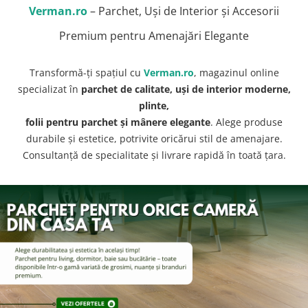
Evolution 12 mm
Verman.ro
– Parchet, Uși de Interior și Accesorii
Exquisit 8 mm
Premium pentru Amenajări Elegante
Herringbone 8 mm
Mammut 12 mm
Progress 10 mm
Transformă-ți spațiul cu
Verman.ro
, magazinul online
specializat în
parchet de calitate, uși de interior moderne,
Robusto 12 mm
plinte,
folii pentru parchet și mânere elegante
. Alege produse
durabile și estetice, potrivite oricărui stil de amenajare.
Consultanță de specialitate și livrare rapidă în toată țara.