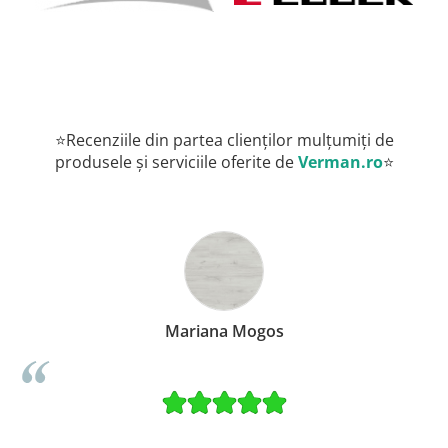
⭐Recenziile din partea clienților mulțumiți de
produsele și serviciile oferite de
Verman.ro
⭐
ana Mogos
Alinta 