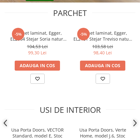
PARCHET
Parchet laminat, Egger,
Parchet laminat, Egger,
-5%
-5%
EL2064 Stejar Soria natur,
EL2181 Stejar Treviso natur,
10 mm, 4V, AQ24, Be
10 mm, 4V, AQ24, Live
104,53 Lei
103,58 Lei
Simplistic 2
Natural 2
99,30 Lei
98,40 Lei
ADAUGA IN COS
ADAUGA IN COS
USI DE INTERIOR
Usa Porta Doors, VECTOR
Usa Porta Doors, Verte
Standard, model E, Stoc
Home, model J.6, Stoc