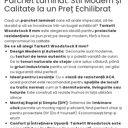
Parchet Laminat: Stil Modern și
Calitate la un Preț Echilibrat
Cauți un
parchet laminat
care să arate impecabil, să fie
durabil și să se încadreze într-un buget echilibrat?
Tarkett
Woodstock 8 mm
este alegerea ideală pentru
proiectele
rezidențiale
ce pun preț pe design modern, fără a face
compromisuri la calitate.
De ce să alegi Tarkett Woodstock 8 mm?
Design Modern și Autentic
: Decorurile sunt moderne,
cu
texturi de lemn autentic
și o paletă variată de culori.
De la
tonuri naturale de stejar
care aduc căldură, până
la
griuri industriale
pentru un look contemporan, vei găsi
cu siguranță stilul perfect.
Ideal pentru Locuințe
: Cu o
clasă de rezistență AC4
,
acest parchet este recomandat pentru
spațiile de locuit
cu trafic normal
, cum ar fi
dormitoarele, livingurile sau
holurile
. Este construit să reziste frumos în fața utilizării
zilnice.
Montaj Rapid și Simplu (DIY)
: Sistemul de
îmbinare
click
permite un montaj rapid și eficient, fiind perfect chiar și
pentru proiectele DIY (Do It Yourself). Economisești timp și
efort!
Confort și Întreținere Ușoară
:
Tarkett Woodstock este