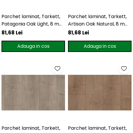
River 12 mm
Timeless 12mm
Parchet laminat, Tarkett,
Parchet laminat, Tarkett,
Woodstock 8mm
Patagonia Oak Light, 8 mm,
Artisan Oak Natural, 8 mm,
Woodstock PRO 8mm
4V
4V
81,68 Lei
81,68 Lei
Woodstock XL 10mm
Woodstock XL 8mm
Adauga in cos
Adauga in cos
ADO Floor - SPC
Finsa - Laminat
Finfloor 12mm
Finfloor XL 10mm
Style 8mm
Supreme 8mm
Kaindl - Laminat
Kronotex - Laminat
Advanced 8 mm
Amazone 10 mm
Parchet laminat, Tarkett,
Parchet laminat, Tarkett,