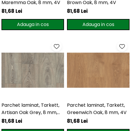
Evolution 12 mm
Maremma Oak, 8 mm, 4V
Brown Oak, 8 mm, 4V
Exquisit 8 mm
81,68 Lei
81,68 Lei
Herringbone 8 mm
Mammut 12 mm
Adauga in cos
Adauga in cos
Progress 10 mm
Robusto 12 mm
Parchet laminat, Tarkett,
Parchet laminat, Tarkett,
Artisan Oak Grey, 8 mm,
Greenwich Oak, 8 mm, 4V
4V
81,68 Lei
81,68 Lei