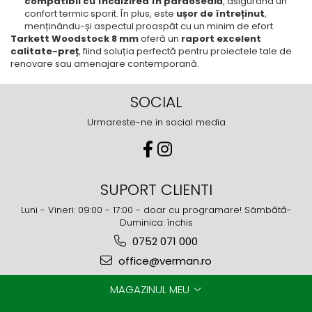
compatibil cu încălzirea în pardoseală
, asigurând un
confort termic sporit. În plus, este
ușor de întreținut
,
menținându-și aspectul proaspăt cu un minim de efort.
Tarkett Woodstock 8 mm
oferă un
raport excelent
calitate-preț
, fiind soluția perfectă pentru proiectele tale de
renovare sau amenajare contemporană.
SOCIAL
Urmareste-ne in social media
SUPORT CLIENTI
Luni - Vineri: 09:00 - 17:00 - doar cu programare! Sâmbătă-
Duminica: închis
0752 071 000
office@verman.ro
MAGAZINUL MEU