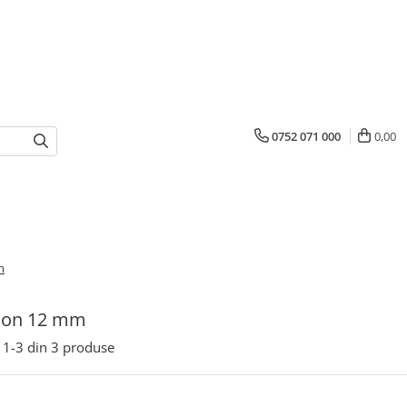
0752 071 000
0,00
m
tion 12 mm
1-
3
din
3
produse