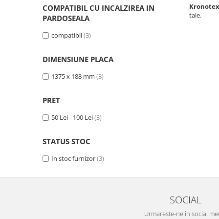
Evolution 12 mm
Kronotex
COMPATIBIL CU INCALZIREA IN
Exquisit 8 mm
tale.
PARDOSEALA
Herringbone 8 mm
compatibil
(3)
Mammut 12 mm
Progress 10 mm
DIMENSIUNE PLACA
Robusto 12 mm
1375 x 188 mm
(3)
PRET
50 Lei - 100 Lei
(3)
STATUS STOC
In stoc furnizor
(3)
SOCIAL
Urmareste-ne in social me