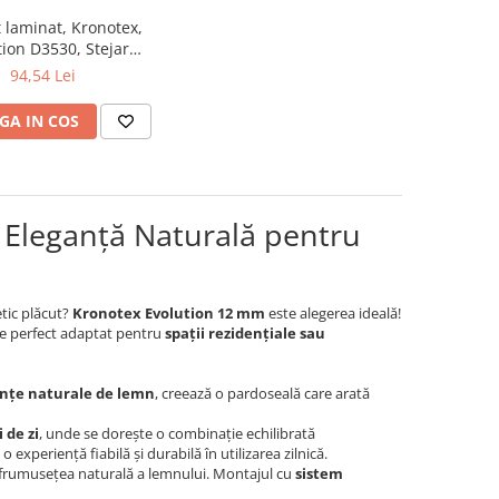
 laminat, Kronotex,
tion D3530, Stejar
ium, 12 mm, 4V, 5G
94,54 Lei
GA IN COS
 Eleganță Naturală pentru
etic plăcut?
Kronotex Evolution 12 mm
este alegerea ideală!
te perfect adaptat pentru
spații rezidențiale sau
nțe naturale de lemn
, creează o pardoseală care arată
i de zi
, unde se dorește o combinație echilibrată
 experiență fiabilă și durabilă în utilizarea zilnică.
ză frumusețea naturală a lemnului. Montajul cu
sistem