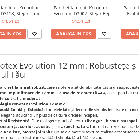
 laminat, Kronotex,
Parchet laminat, Kronotex,
Parchet
 D3128, Stejar Trend
Evolution D3902, Stejar Bej
Evolu
, 12 mm, 4V, 5G
Summer, 12 mm, 4V, 5G
Millenn
94,54 Lei
94,54 Lei
A IN COS
ADAUGA IN COS
ADAU
otex Evolution 12 mm: Robustețe și
iul Tău
archet laminat robust
, care să ofere atât durabilitate, cât și un aspect est
ime impunătoare de 12 mm
și
clasa de rezistență AC4
, acest parchet es
le cu trafic moderat
.
alegi Kronotex Evolution 12 mm?
eală Solidă și Estetică
: Lamelele late și decorurile simple, inspirate din
ese
i elegant, aducând un plus de căldură oricărei încăperi.
t și Rezistență
: Este o alegere practică pentru
livinguri, birouri sau spați
ezistență, confort acustic
și un
aspect natural
autentic. Te vei bucura de o
je Realiste, Montaj Simplu
: Finisajele mate și textura realistă accentuea
ontribuie la o instalare rapidă și simplă, fără bătăi de cap.