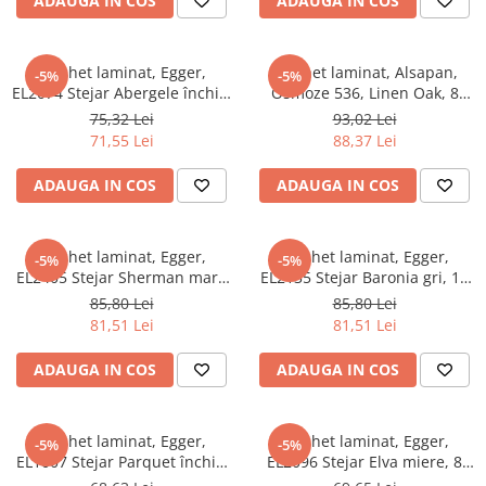
ADAUGA IN COS
ADAUGA IN COS
Parchet laminat, Egger,
Parchet laminat, Alsapan,
-5%
-5%
EL2074 Stejar Abergele închis,
Osmoze 536, Linen Oak, 8
8 mm, 4V, Create Vintage
mm, 4V, 5G
75,32 Lei
93,02 Lei
71,55 Lei
88,37 Lei
ADAUGA IN COS
ADAUGA IN COS
Parchet laminat, Egger,
Parchet laminat, Egger,
-5%
-5%
EL2405 Stejar Sherman maro
EL2135 Stejar Baronia gri, 10
deschis, 10 mm, 4V, AQ24,
mm, 4V, AQ24, Mix & Match
85,80 Lei
85,80 Lei
Mix & Match
81,51 Lei
81,51 Lei
ADAUGA IN COS
ADAUGA IN COS
Parchet laminat, Egger,
Parchet laminat, Egger,
-5%
-5%
EL1007 Stejar Parquet închis,
EL2096 Stejar Elva miere, 8
8 mm, 4V, Mix & Match
mm, 4V, Mix & Match