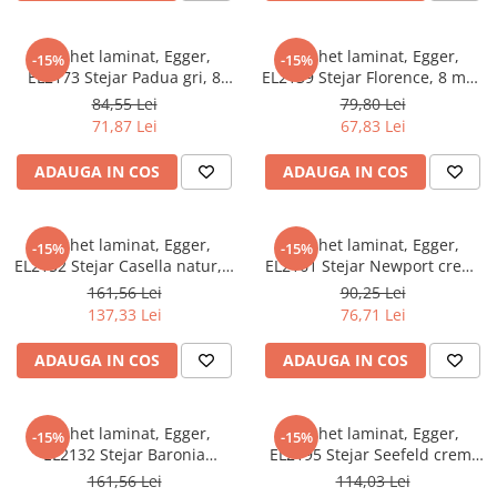
River 12 mm
Timeless 12mm
Parchet laminat, Egger,
Parchet laminat, Egger,
-15%
-15%
Woodstock 8mm
EL2173 Stejar Padua gri, 8
EL2139 Stejar Florence, 8 mm,
mm, 4V, AQ24, Stay Timeless
4V, AQ24, Stay Timeless
Woodstock PRO 8mm
84,55 Lei
79,80 Lei
71,87 Lei
67,83 Lei
Woodstock XL 10mm
Woodstock XL 8mm
ADAUGA IN COS
ADAUGA IN COS
ADO Floor - SPC
Finsa - Laminat
Parchet laminat, Egger,
Parchet laminat, Egger,
-15%
-15%
Finfloor 12mm
EL2152 Stejar Casella natur, 8
EL2161 Stejar Newport crem,
Finfloor XL 10mm
mm, 4V, Stay Timeless
8 mm, 4V, AQ24, Stay
161,56 Lei
90,25 Lei
Timeless
Style 8mm
137,33 Lei
76,71 Lei
Supreme 8mm
ADAUGA IN COS
ADAUGA IN COS
Kaindl - Laminat
Kronotex - Laminat
Parchet laminat, Egger,
Parchet laminat, Egger,
-15%
-15%
Advanced 8 mm
EL2132 Stejar Baronia
EL2195 Stejar Seefeld crem,
Amazone 10 mm
deschis, 8 mm, 4V, Stay
10 mm, 4V, AQ24, Stay
161,56 Lei
114,03 Lei
Timeless
Timeless