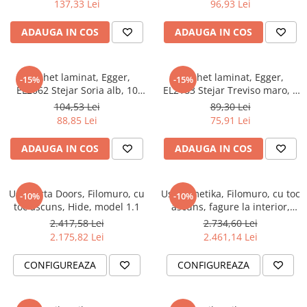
Evolution 12 mm
137,33 Lei
96,93 Lei
Exquisit 8 mm
ADAUGA IN COS
ADAUGA IN COS
Herringbone 8 mm
Mammut 12 mm
Progress 10 mm
Parchet laminat, Egger,
Parchet laminat, Egger,
-15%
-15%
Robusto 12 mm
EL2062 Stejar Soria alb, 10
EL2183 Stejar Treviso maro, 8
mm, 4V, AQ24, Stay Timeless
mm, 4V, AQ24, Stay Timeless
104,53 Lei
89,30 Lei
88,85 Lei
75,91 Lei
ADAUGA IN COS
ADAUGA IN COS
Usa Porta Doors, Filomuro, cu
Usa Ermetika, Filomuro, cu toc
-10%
-10%
toc ascuns, Hide, model 1.1
ascuns, fagure la interior,
înălțime gol 2150
2.417,58 Lei
2.734,60 Lei
2.175,82 Lei
2.461,14 Lei
CONFIGUREAZA
CONFIGUREAZA