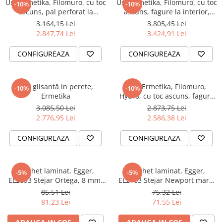
Usa Ermetika, Filomuro, cu toc
Usa Ermetika, Filomuro, cu toc
-10%
-10%
ascuns, pal perforat la
ascuns, fagure la interior,
interior, înălțime gol 2080
înălțime gol 2450
3.164,15 Lei
3.805,45 Lei
2.847,74 Lei
3.424,91 Lei
CONFIGUREAZA
CONFIGUREAZA
Usa glisantă in perete,
Usa Ermetika, Filomuro,
-10%
-10%
Ermetika
Hydro, cu toc ascuns, fagure
la interior, înălțime gol 2020
3.085,50 Lei
2.873,75 Lei
2.776,95 Lei
2.586,38 Lei
CONFIGUREAZA
CONFIGUREAZA
Parchet laminat, Egger,
Parchet laminat, Egger,
-5%
-5%
EL2093 Stejar Ortega, 8 mm,
EL2163 Stejar Newport maro,
2V, Be Simplistic 1
8 mm, 4V, Live Natural 1
85,51 Lei
75,32 Lei
81,23 Lei
71,55 Lei