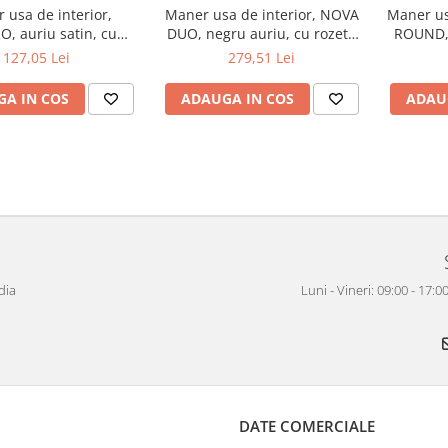
 usa de interior,
Maner usa de interior, NOVA
Maner us
, auriu satin, cu
DUO, negru auriu, cu rozeta
ROUND, 
rozeta buton
cheie
127,05 Lei
279,51 Lei
A IN COS
ADAUGA IN COS
ADAU
dia
Luni - Vineri: 09:00 - 17
DATE COMERCIALE