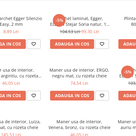
parchet Egger Silenzio
Parchet laminat, Egger,
Plint
-5%
Easy, 2 mm
EL2064 Stejar Soria natur, 10
8
mm, 4V, AQ24, Be Simplistic 2
8,89 Lei
104,53 Lei
99,30 Lei
A IN COS
ADAUGA IN COS
ADAU
 usa de interior,
Maner usa de interior, ERGO,
Parch
-5%
 argintiu, cu rozeta
negru mat, cu rozeta cheie
EL2181 S
cheie
10 mm, 4V
46,05 Lei
74,54 Lei
103
A IN COS
ADAUGA IN COS
ADAU
 de interior, Luiza,
Maner usa de interior,
Maner us
at, cu rozeta cheie
Venera, bronz, cu rozeta cheie
auriu m
145,53 Lei
46,05 Lei