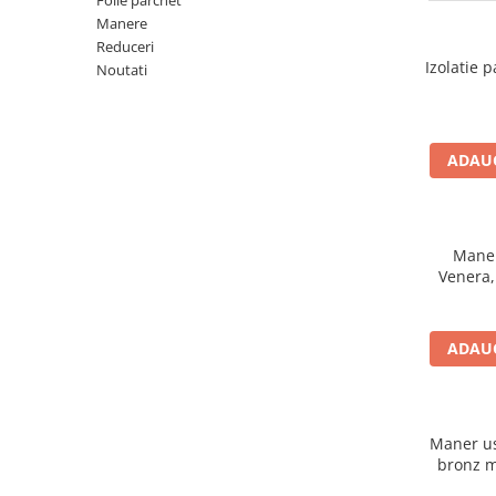
Folie parchet
River 12 mm
Manere
Timeless 12mm
Reduceri
Izolatie 
Noutati
Woodstock 8mm
Woodstock PRO 8mm
Woodstock XL 10mm
Woodstock XL 8mm
ADAUG
ADO Floor - SPC
Finsa - Laminat
Finfloor 12mm
Maner
Venera,
Finfloor XL 10mm
Style 8mm
Supreme 8mm
ADAUG
Kaindl - Laminat
Kronotex - Laminat
Advanced 8 mm
Maner usa
bronz m
Amazone 10 mm