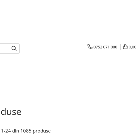
0752 071 000
0,00
oduse
1-
24
din
1085
produse