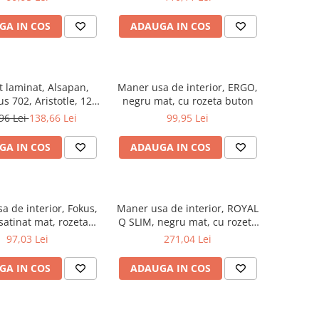
GA IN COS
ADAUGA IN COS
t laminat, Alsapan,
Maner usa de interior, ERGO,
us 702, Aristotle, 12
negru mat, cu rozeta buton
 33/AC6 4V 5G
96 Lei
138,66 Lei
99,95 Lei
GA IN COS
ADAUGA IN COS
a de interior, Fokus,
Maner usa de interior, ROYAL
satinat mat, rozeta
Q SLIM, negru mat, cu rozeta
cheie
cheie
97,03 Lei
271,04 Lei
GA IN COS
ADAUGA IN COS