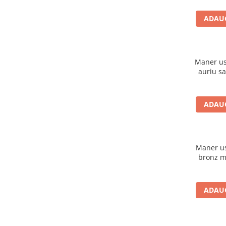
Evolution 12 mm
Exquisit 8 mm
ADAUG
Herringbone 8 mm
Mammut 12 mm
Progress 10 mm
Maner usa
Robusto 12 mm
auriu sa
ADAUG
Maner usa
bronz m
ADAUG