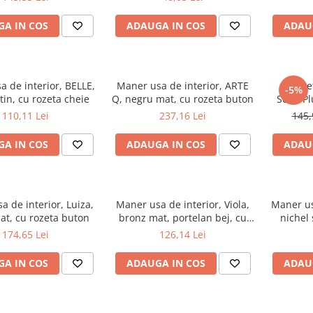
A IN COS
ADAUGA IN COS
ADAU
 de interior, BELLE,
Maner usa de interior, ARTE
Parche
-5%
tin, cu rozeta cheie
Q, negru mat, cu rozeta buton
Solid Pl
mm
110,11 Lei
237,16 Lei
145,
A IN COS
ADAUGA IN COS
ADAU
 de interior, Luiza,
Maner usa de interior, Viola,
Maner us
at, cu rozeta buton
bronz mat, portelan bej, cu
nichel 
rozeta cheie
174,65 Lei
126,14 Lei
A IN COS
ADAUGA IN COS
ADAU