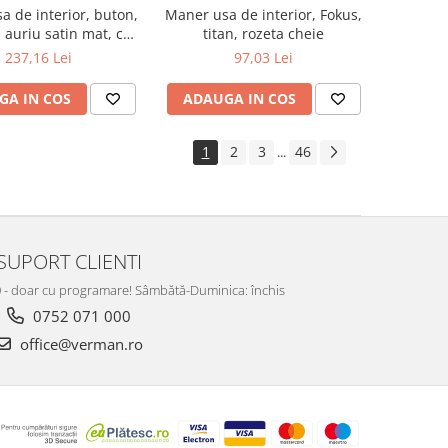
a de interior, buton,
Maner usa de interior, Fokus,
auriu satin mat, cu
titan, rozeta cheie
rozeta cheie
237,16 Lei
97,03 Lei
GA IN COS
ADAUGA IN COS
1
2
3
46
...
SUPORT CLIENTI
:00 - doar cu programare! Sâmbătă-Duminica: închis
0752 071 000
office@verman.ro