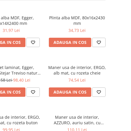
a alba MDF, Egger,
Plinta alba MDF, 80x16x2430
0x14X2400 mm
mm
31,97 Lei
34,73 Lei
GA IN COS
ADAUGA IN COS
et laminat, Egger,
Maner usa de interior, ERGO,
tejar Treviso natur,
alb mat, cu rozeta cheie
, AQ24, Live Natural
,58 Lei
98,40 Lei
74,54 Lei
2
GA IN COS
ADAUGA IN COS
a de interior, ERGO,
Maner usa de interior,
at, cu rozeta buton
AZZURO, auriu satin, cu
rozeta cheie
99,95 Lei
110,11 Lei