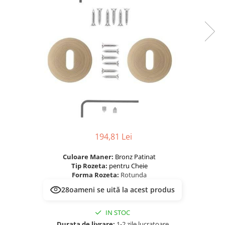
River 12 mm
Timeless 12mm
Woodstock 8mm
Woodstock PRO 8mm
Woodstock XL 10mm
Woodstock XL 8mm
ADO Floor - SPC
Finsa - Laminat
Finfloor 12mm
Finfloor XL 10mm
194,81 Lei
Style 8mm
Supreme 8mm
Culoare Maner:
Bronz Patinat
Tip Rozeta:
pentru Cheie
Kaindl - Laminat
Forma Rozeta:
Rotunda
Kronotex - Laminat
28
oameni se uită la acest produs
Advanced 8 mm
Amazone 10 mm
IN STOC
Durata de livrare:
1-2 zile lucratoare