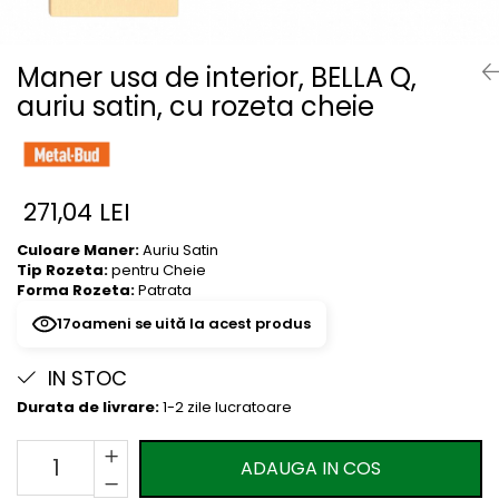
River 12 mm
Timeless 12mm
Maner usa de interior, BELLA Q,
Woodstock 8mm
auriu satin, cu rozeta cheie
Woodstock PRO 8mm
Woodstock XL 10mm
Woodstock XL 8mm
ADO Floor - SPC
271,04 LEI
Finsa - Laminat
Culoare Maner:
Auriu Satin
Finfloor 12mm
Tip Rozeta:
pentru Cheie
Finfloor XL 10mm
Forma Rozeta:
Patrata
Style 8mm
17
oameni se uită la acest produs
Supreme 8mm
Kaindl - Laminat
IN STOC
Durata de livrare:
1-2 zile lucratoare
Kronotex - Laminat
Advanced 8 mm
ADAUGA IN COS
Amazone 10 mm