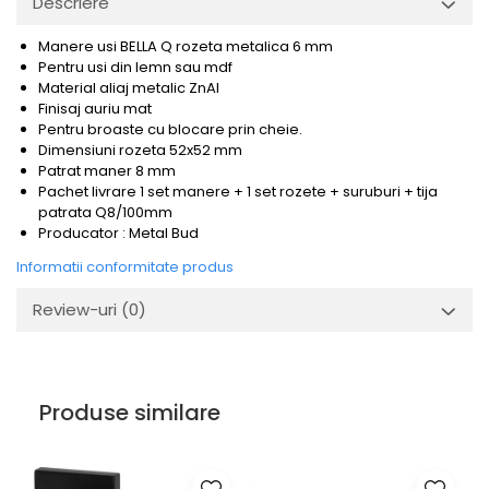
Descriere
Manere usi BELLA Q rozeta metalica 6 mm
Pentru usi din lemn sau mdf
Material aliaj metalic ZnAl
Finisaj auriu mat
Pentru broaste
cu blocare prin cheie.
Dimensiuni rozeta 52x52 mm
Patrat maner 8 mm
Pachet livrare 1 set manere + 1 set rozete + suruburi + tija
patrata Q8/100mm
Producator : Metal Bud
Informatii conformitate produs
Review-uri
(0)
Produse similare