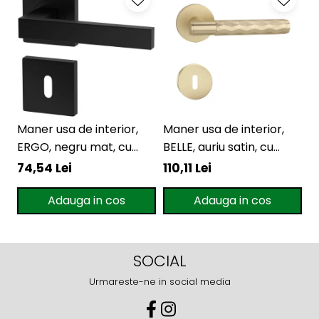
Maner usa de interior,
Maner usa de interior,
M
ERGO, negru mat, cu
BELLE, auriu satin, cu
L
rozeta cheie
rozeta cheie
r
74,54 Lei
110,11 Lei
1
Adauga in cos
Adauga in cos
SOCIAL
Urmareste-ne in social media