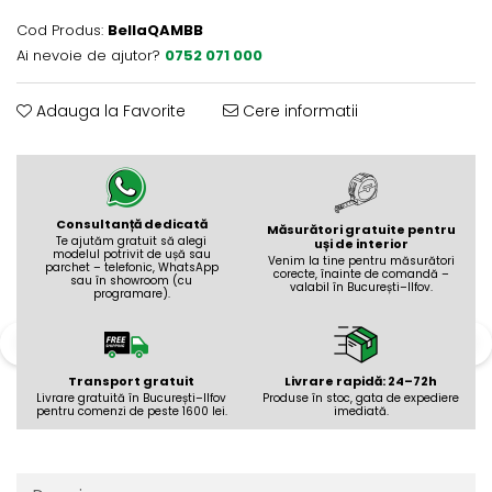
Evolution 12 mm
Exquisit 8 mm
Cod Produs:
BellaQAMBB
Ai nevoie de ajutor?
0752 071 000
Herringbone 8 mm
Mammut 12 mm
Adauga la Favorite
Cere informatii
Progress 10 mm
Robusto 12 mm
Consultanță dedicată
Măsurători gratuite pentru
Te ajutăm gratuit să alegi
uși de interior
modelul potrivit de ușă sau
Venim la tine pentru măsurători
parchet – telefonic, WhatsApp
corecte, înainte de comandă –
sau în showroom (cu
valabil în București–Ilfov.
programare).
Transport gratuit
Livrare rapidă: 24–72h
Livrare gratuită în București–Ilfov
Produse în stoc, gata de expediere
pentru comenzi de peste 1600 lei.
imediată.