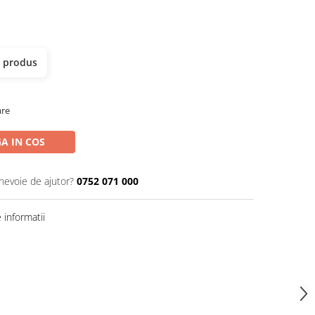
t produs
are
A IN COS
 nevoie de ajutor?
0752 071 000
informatii