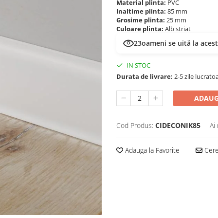
Material plinta:
PVC
Inaltime plinta:
85 mm
Grosime plinta:
25 mm
Culoare plinta:
Alb striat
23
oameni se uită la aces
IN STOC
Durata de livrare:
2-5 zile lucrato
ADAUG
Cod Produs:
CIDECONIK85
Ai
Adauga la Favorite
Cere 