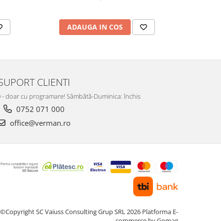
ADAUGA IN COS
AD
SUPORT CLIENTI
:00 - doar cu programare! Sâmbătă-Duminica: închis
0752 071 000
office@verman.ro
©Copyright SC Vaiuss Consulting Grup SRL 2026
Platforma E-
commerce by Gomag