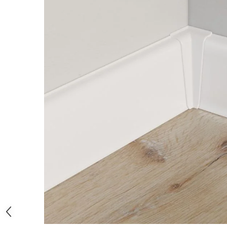
River 12 mm
Timeless 12mm
Woodstock 8mm
Woodstock PRO 8mm
Woodstock XL 10mm
Woodstock XL 8mm
ADO Floor - SPC
Finsa - Laminat
Finfloor 12mm
Finfloor XL 10mm
Style 8mm
Supreme 8mm
Kaindl - Laminat
Kronotex - Laminat
Advanced 8 mm
Amazone 10 mm