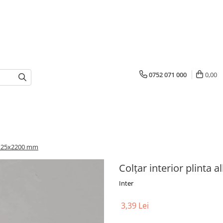
0752 071 000
0,00
85x25x2200 mm
Colțar interior plint
Inter
3,39 Lei