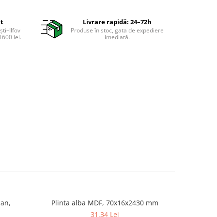
it
Livrare rapidă: 24–72h
ti–Ilfov
Produse în stoc, gata de expediere
600 lei.
imediată.
pan,
Plinta alba MDF, 70x16x2430 mm
Plinta 
31,34 Lei