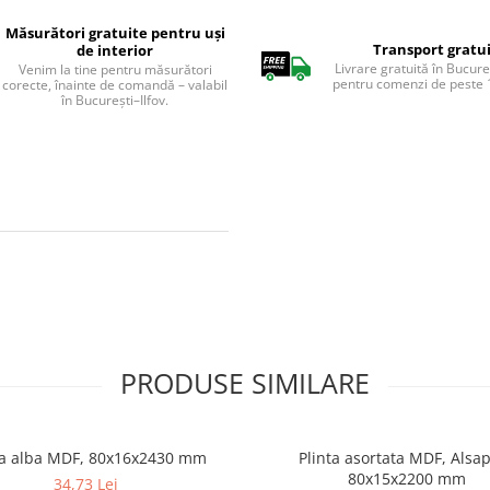
Măsurători gratuite pentru uși
Transport gratu
de interior
Livrare gratuită în Bucureș
Venim la tine pentru măsurători
pentru comenzi de peste 1
corecte, înainte de comandă – valabil
în București–Ilfov.
PRODUSE SIMILARE
ta alba MDF, 80x16x2430 mm
Plinta asortata MDF, Alsa
80x15x2200 mm
34,73 Lei