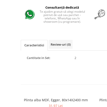
Evolution 12 mm
Exquisit 8 mm
Consultanță dedicată
Te ajutăm gratuit să alegi modelul
Herringbone 8 mm
potrivit de ușă sau parchet –
telefonic, WhatsApp sau în
Mammut 12 mm
showroom (cu programare).
Progress 10 mm
Robusto 12 mm
Review-uri
(0)
Caracteristici
Cantitate in Set:
2
Plinta alba MDF, Egger, 80x14X2400 mm
Plin
31,97 Lei