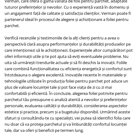
Verman, care oferă o gamă variată de folii pentru parchet, adaptate
tuturor preferințelor și nevoilor. Cu o experiență vastă în domeniu și
un angajament față de calitate și satisfacția clienților, Verman poate fi
partenerul ideal în procesul de alegere și achiziționare a foliei pentru
parchet.
Verifică recenziile și testimoniile de la alți clienți pentru a avea o
perspectivă clară asupra performanțelor și durabilității produselor pe
care intenționezi să le achiziționezi. Experiențele altor cumpărători pot
oferi informații utile și te pot ajuta să eviți eventualele probleme. Nu
uita să urmărești trendurile actuale și să fii deschis la inovații. Foliile
care combină funcționalitatea cu eficiența energetică și confortul sunt
întotdeauna o alegere excelentă. Inovațiile recente în materialele și
tehnologiile utilizate în producția foliei pentru parchet pot aduce un
plus de valoare locuinței tale și pot face viața de zi cu zi mai
confortabilă și eficientă. În concluzie, alegerea foliei potrivite pentru
parchetul tău presupune o analiză atentă a nevoilor și preferințelor
personale, evaluarea calității și durabilității, considerarea aspectelor
estetice și practice, precum și a bugetului disponibil. Urmărind aceste
sfaturi și consultându-te cu specialiști, vei putea să identifici folia care
nu doar că va proteja parchetul și va îmbunătăți confortul locuinței
tale, dar va oferi și beneficii pe termen lung.