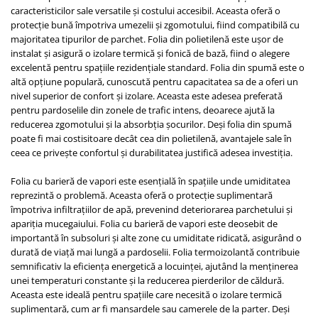
Evolution 12 mm
caracteristicilor sale versatile și costului accesibil. Aceasta oferă o
Exquisit 8 mm
protecție bună împotriva umezelii și zgomotului, fiind compatibilă cu
Herringbone 8 mm
majoritatea tipurilor de parchet. Folia din polietilenă este ușor de
instalat și asigură o izolare termică și fonică de bază, fiind o alegere
Mammut 12 mm
excelentă pentru spațiile rezidențiale standard. Folia din spumă este o
Progress 10 mm
altă opțiune populară, cunoscută pentru capacitatea sa de a oferi un
Robusto 12 mm
nivel superior de confort și izolare. Aceasta este adesea preferată
pentru pardoselile din zonele de trafic intens, deoarece ajută la
reducerea zgomotului și la absorbția șocurilor. Deși folia din spumă
poate fi mai costisitoare decât cea din polietilenă, avantajele sale în
ceea ce privește confortul și durabilitatea justifică adesea investiția.
Folia cu barieră de vapori este esențială în spațiile unde umiditatea
reprezintă o problemă. Aceasta oferă o protecție suplimentară
împotriva infiltrațiilor de apă, prevenind deteriorarea parchetului și
apariția mucegaiului. Folia cu barieră de vapori este deosebit de
importantă în subsoluri și alte zone cu umiditate ridicată, asigurând o
durată de viață mai lungă a pardoselii. Folia termoizolantă contribuie
semnificativ la eficiența energetică a locuinței, ajutând la menținerea
unei temperaturi constante și la reducerea pierderilor de căldură.
Aceasta este ideală pentru spațiile care necesită o izolare termică
suplimentară, cum ar fi mansardele sau camerele de la parter. Deși