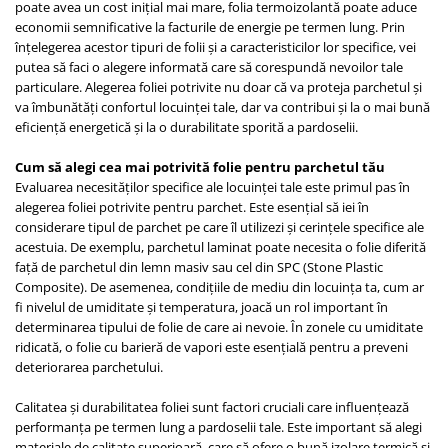
poate avea un cost inițial mai mare, folia termoizolantă poate aduce
economii semnificative la facturile de energie pe termen lung. Prin
înțelegerea acestor tipuri de folii și a caracteristicilor lor specifice, vei
putea să faci o alegere informată care să corespundă nevoilor tale
particulare. Alegerea foliei potrivite nu doar că va proteja parchetul și
va îmbunătăți confortul locuinței tale, dar va contribui și la o mai bună
eficiență energetică și la o durabilitate sporită a pardoselii.
Cum să alegi cea mai potrivită folie pentru parchetul tău
Evaluarea necesităților specifice ale locuinței tale este primul pas în
alegerea foliei potrivite pentru parchet. Este esențial să iei în
considerare tipul de parchet pe care îl utilizezi și cerințele specifice ale
acestuia. De exemplu, parchetul laminat poate necesita o folie diferită
față de parchetul din lemn masiv sau cel din SPC (Stone Plastic
Composite). De asemenea, condițiile de mediu din locuința ta, cum ar
fi nivelul de umiditate și temperatura, joacă un rol important în
determinarea tipului de folie de care ai nevoie. În zonele cu umiditate
ridicată, o folie cu barieră de vapori este esențială pentru a preveni
deteriorarea parchetului.
Calitatea și durabilitatea foliei sunt factori cruciali care influențează
performanța pe termen lung a pardoselii tale. Este important să alegi
materiale de calitate superioară, care să ofere o bună izolare termică și