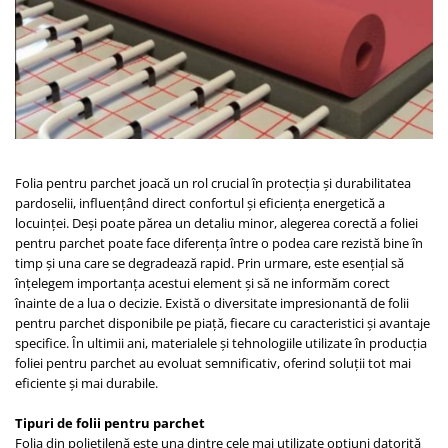
River 12 mm
Timeless 12mm
Woodstock 8mm
Woodstock PRO 8mm
Woodstock XL 10mm
Woodstock XL 8mm
ADO Floor - SPC
Folia pentru parchet joacă un rol crucial în protecția și durabilitatea
Finsa - Laminat
pardoselii, influențând direct confortul și eficiența energetică a
locuinței. Deși poate părea un detaliu minor, alegerea corectă a foliei
Finfloor 12mm
pentru parchet poate face diferența între o podea care rezistă bine în
Finfloor XL 10mm
timp și una care se degradează rapid. Prin urmare, este esențial să
Style 8mm
înțelegem importanța acestui element și să ne informăm corect
înainte de a lua o decizie. Există o diversitate impresionantă de folii
Supreme 8mm
pentru parchet disponibile pe piață, fiecare cu caracteristici și avantaje
Kaindl - Laminat
specifice. În ultimii ani, materialele și tehnologiile utilizate în producția
foliei pentru parchet au evoluat semnificativ, oferind soluții tot mai
Kronotex - Laminat
eficiente și mai durabile.
Advanced 8 mm
Amazone 10 mm
Tipuri de folii pentru parchet
Folia din polietilenă este una dintre cele mai utilizate opțiuni datorită