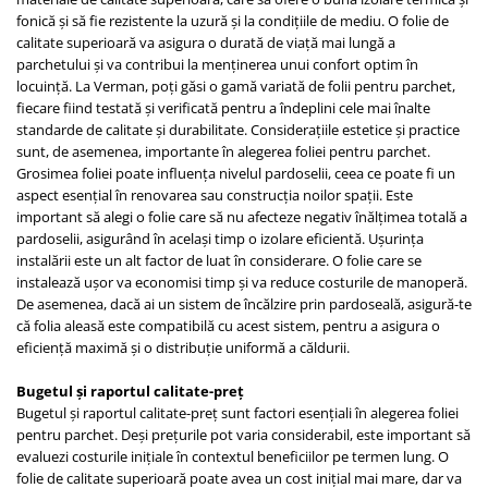
fonică și să fie rezistente la uzură și la condițiile de mediu. O folie de
calitate superioară va asigura o durată de viață mai lungă a
parchetului și va contribui la menținerea unui confort optim în
locuință. La Verman, poți găsi o gamă variată de folii pentru parchet,
fiecare fiind testată și verificată pentru a îndeplini cele mai înalte
standarde de calitate și durabilitate. Considerațiile estetice și practice
sunt, de asemenea, importante în alegerea foliei pentru parchet.
Grosimea foliei poate influența nivelul pardoselii, ceea ce poate fi un
aspect esențial în renovarea sau construcția noilor spații. Este
important să alegi o folie care să nu afecteze negativ înălțimea totală a
pardoselii, asigurând în același timp o izolare eficientă. Ușurința
instalării este un alt factor de luat în considerare. O folie care se
instalează ușor va economisi timp și va reduce costurile de manoperă.
De asemenea, dacă ai un sistem de încălzire prin pardoseală, asigură-te
că folia aleasă este compatibilă cu acest sistem, pentru a asigura o
eficiență maximă și o distribuție uniformă a căldurii.
Bugetul și raportul calitate-preț
Bugetul și raportul calitate-preț sunt factori esențiali în alegerea foliei
pentru parchet. Deși prețurile pot varia considerabil, este important să
evaluezi costurile inițiale în contextul beneficiilor pe termen lung. O
folie de calitate superioară poate avea un cost inițial mai mare, dar va