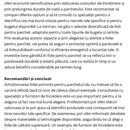
oferi economii semnificative prin reducerea costurilor de întreținere și
prin prelungirea duratei de viață a parchetului. Este recomandat să
compari diferite opțiuni și să te consulți cu specialiști pentru a
identifica cea mai bună soluție pentru nevoile tale specifice și pentru
bugetul disponibil. La Verman, vei găsi o selecție diversificată de folii
pentru parchet, adaptate pentru toate tipurile de bugete și cerințe.
Prin evaluarea acestor aspecte și prin alegerea cu atenție a foliei
pentru parchet, vei putea să asiguri o protecție optimă a pardoselii și
să îmbunătățești confortul și eficiența energetică a locuinței tale. O
investiție bine gândită în folie pentru parchet se va reflecta într-o
pardoseală durabilă și estetic plăcută, care va rezista în timp și va
aduce beneficii considerabile pe termen lung.
Recomandări și concluzii
Achiziționarea foliei potrivite pentru parchetul tău nu trebuie să fie o
sarcină dificilă dacă ții cont de câteva sfaturi esențiale. Consultarea cu
specialiști și furnizori de încredere este un pas important pentru a te
asigura că faci cea mai bună alegere. Profesioniștii pot oferi sfaturi
valoroase și te pot ajuta să identifici produsele care corespund cel mai
bine nevoilor tale specifice. De asemenea, pot oferi informații detaliate
despre materialele și tehnologiile disponibile, asigurându-te că alegi o
folie de calitate superioară. Un exemplu de furnizor de încredere este