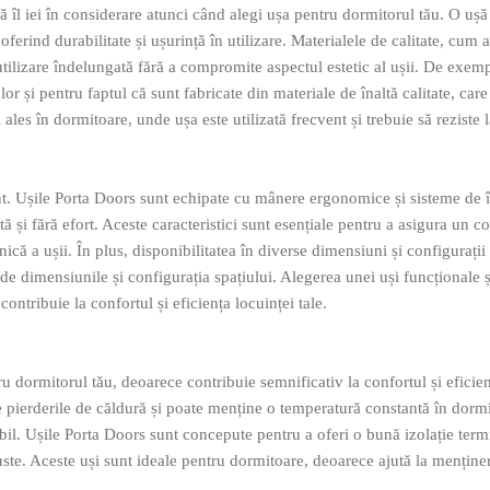
să îl iei în considerare atunci când alegi ușa pentru dormitorul tău. O ușă
oferind durabilitate și ușurință în utilizare. Materialele de calitate, cum a
 utilizare îndelungată fără a compromite aspectul estetic al ușii. De exemp
 și pentru faptul că sunt fabricate din materiale de înaltă calitate, care 
 ales în dormitoare, unde ușa este utilizată frecvent și trebuie să reziste 
ant. Ușile Porta Doors sunt echipate cu mânere ergonomice și sisteme de 
tă și fără efort. Aceste caracteristici sunt esențiale pentru a asigura un c
ică a ușii. În plus, disponibilitatea în diverse dimensiuni și configurații
 de dimensiunile și configurația spațiului. Alegerea unei uși funcționale 
ontribuie la confortul și eficiența locuinței tale.
ru dormitorul tău, deoarece contribuie semnificativ la confortul și eficie
e pierderile de căldură și poate menține o temperatură constantă în dormi
bil. Ușile Porta Doors sunt concepute pentru a oferi o bună izolație term
obuste. Aceste uși sunt ideale pentru dormitoare, deoarece ajută la menține