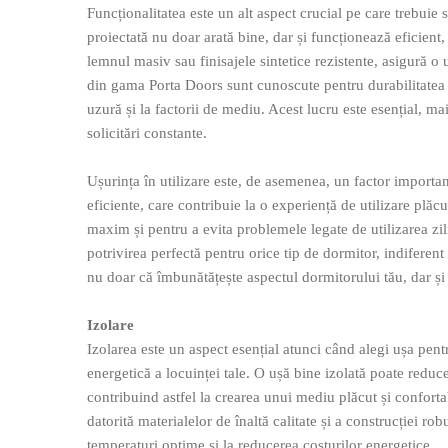
Funcționalitatea este un alt aspect crucial pe care trebuie 
proiectată nu doar arată bine, dar și funcționează eficient, 
lemnul masiv sau finisajele sintetice rezistente, asigură o
din gama Porta Doors sunt cunoscute pentru durabilitatea lor
uzură și la factorii de mediu. Acest lucru este esențial, mai
solicitări constante.
Ușurința în utilizare este, de asemenea, un factor import
eficiente, care contribuie la o experiență de utilizare plăcu
maxim și pentru a evita problemele legate de utilizarea ziln
potrivirea perfectă pentru orice tip de dormitor, indiferent
nu doar că îmbunătățește aspectul dormitorului tău, dar și c
Izolare
Izolarea este un aspect esențial atunci când alegi ușa pent
energetică a locuinței tale. O ușă bine izolată poate reduc
contribuind astfel la crearea unui mediu plăcut și conforta
datorită materialelor de înaltă calitate și a construcției r
temperaturi optime și la reducerea costurilor energetice.