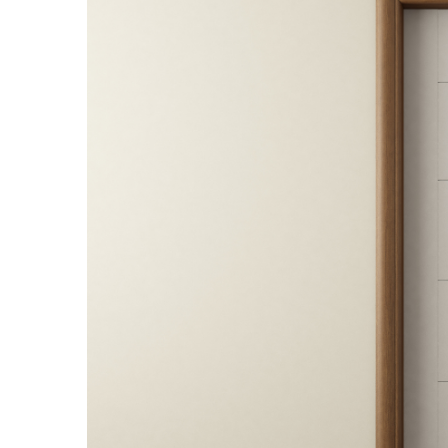
River 12 mm
Timeless 12mm
Woodstock 8mm
Woodstock PRO 8mm
Woodstock XL 10mm
Woodstock XL 8mm
ADO Floor - SPC
Finsa - Laminat
Finfloor 12mm
Finfloor XL 10mm
Style 8mm
Supreme 8mm
Kaindl - Laminat
Kronotex - Laminat
Advanced 8 mm
Amazone 10 mm