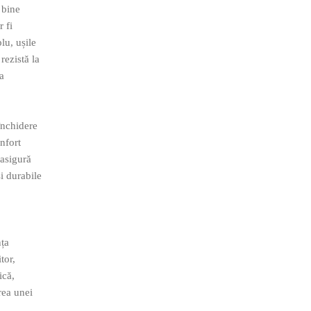
 bine
r fi
lu, ușile
rezistă la
la
închidere
onfort
 asigură
și durabile
nța
tor,
ică,
rea unei