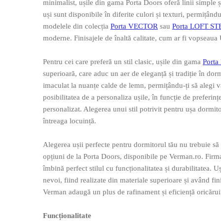
minimalist, ușile din gama Porta Doors oferă linii simple ș
uși sunt disponibile în diferite culori și texturi, permițân
modelele din colecția
Porta VECTOR
sau
Porta LOFT ST
moderne. Finisajele de înaltă calitate, cum ar fi vopseaua
Pentru cei care preferă un stil clasic, ușile din gama
Port
superioară, care aduc un aer de eleganță și tradiție în dormi
imaculat la nuanțe calde de lemn, permițându-ți să alegi var
posibilitatea de a personaliza ușile, în funcție de preferinț
personalizat. Alegerea unui stil potrivit pentru ușa dormit
întreaga locuință.
Alegerea ușii perfecte pentru dormitorul tău nu trebuie să f
opțiuni de la Porta Doors, disponibile pe Verman.ro. Firma
îmbină perfect stilul cu funcționalitatea și durabilitatea. 
nevoi, fiind realizate din materiale superioare și având fin
Verman adaugă un plus de rafinament și eficiență oricărui d
Funcționalitate