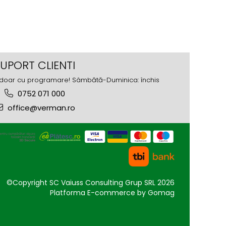
UPORT CLIENTI
0 - doar cu programare! Sâmbătă-Duminica: închis
0752 071 000
office@verman.ro
©Copyright SC Vaiuss Consulting Grup SRL 2026
Platforma E-commerce by Gomag