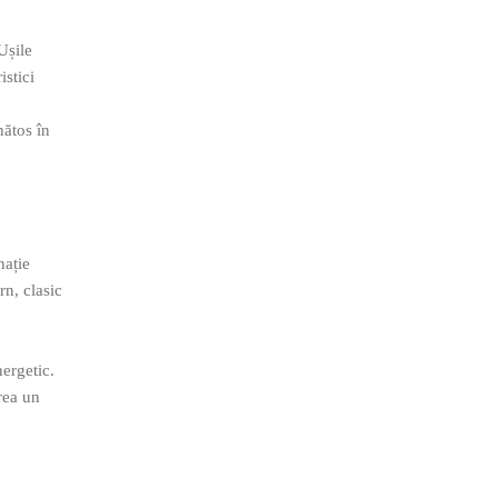
Ușile
istici
nătos în
nație
rn, clasic
nergetic.
crea un