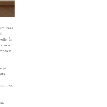
elimitează
il
voile. În
re, este
erialele
ie pe
ors,
 dormitor.
rn,