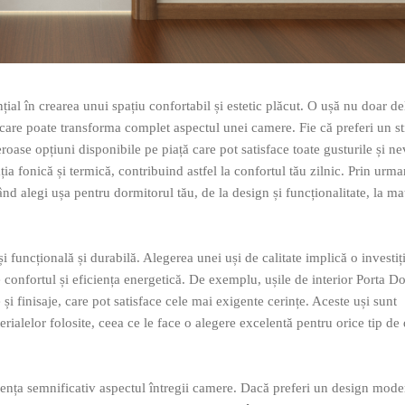
țial în crearea unui spațiu confortabil și estetic plăcut. O ușă nu doar d
 care poate transforma complet aspectul unei camere. Fie că preferi un st
oase opțiuni disponibile pe piață care pot satisface toate gusturile și ne
ia fonică și termică, contribuind astfel la confortul tău zilnic. Prin urma
nd alegi ușa pentru dormitorul tău, de la design și funcționalitate, la mat
 funcțională și durabilă. Alegerea unei uși de calitate implică o investiț
e confortul și eficiența energetică. De exemplu, ușile de interior Porta Do
 finisaje, care pot satisface cele mai exigente cerințe. Aceste uși sunt
erialelor folosite, ceea ce le face o alegere excelentă pentru orice tip de
luența semnificativ aspectul întregii camere. Dacă preferi un design mode