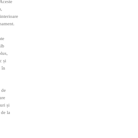
 Aceste
u,
interioare
inament.
ate
alb
plus,
c și
 în
ă de
are
uri și
 de la