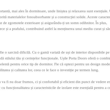
ortantă, mai ales în dormitoare, unde liniștea și relaxarea sunt esențiale. 
ită materialelor fonoabsorbante și a construcției solide. Aceste caracter
u-te de zgomotele exterioare și asigurându-ți un somn odihnitor. În plus,
rece și a prafului, contribuind astfel la menținerea unui mediu curat și să
fie o sarcină dificilă. Cu o gamă variată de uși de interior disponibile pe
ă stilului tău și cerințelor funcționale. Ușile Porta Doors oferă o combi
 excelentă pentru orice tip de dormitor. Fie că optezi pentru un design mode
itatea și calitatea lor, ceea ce le face o investiție pe termen lung.
u va fi nu doar frumos, ci și confortabil și eficient din punct de vedere e
u funcționalitatea și caracteristicile de izolare este esențială pentru a 