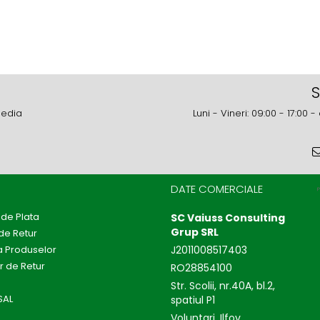
S
media
Luni - Vineri: 09:00 - 17:0
DATE COMERCIALE
de Plata
SC Vaiuss Consulting
Grup SRL
 de Retur
a Produselor
J2011008517403
r de Retur
RO28854100
Str. Scolii, nr.40A, bl.2,
SAL
spatiul P1
Voluntari, Ilfov