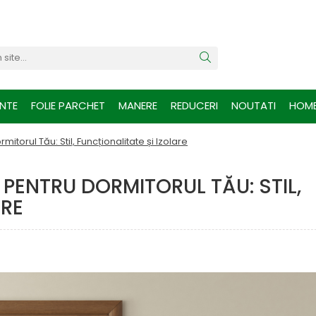
INTE
FOLIE PARCHET
MANERE
REDUCERI
NOUTATI
HOM
torul Tău: Stil, Funcționalitate și Izolare
 PENTRU DORMITORUL TĂU: STIL,
ARE