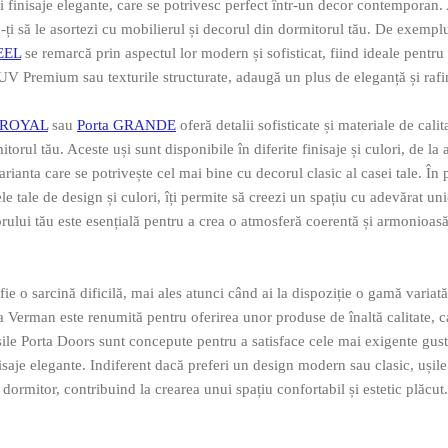
i finisaje elegante, care se potrivesc perfect într-un decor contemporan.
du-ți să le asortezi cu mobilierul și decorul din dormitorul tău. De exempl
EEL
se remarcă prin aspectul lor modern și sofisticat, fiind ideale pentru 
 UV Premium sau texturile structurate, adaugă un plus de eleganță și raf
a ROYAL
sau
Porta GRANDE
oferă detalii sofisticate și materiale de calit
torul tău. Aceste uși sunt disponibile în diferite finisaje și culori, de la 
ianta care se potrivește cel mai bine cu decorul clasic al casei tale. În 
ele tale de design și culori, îți permite să creezi un spațiu cu adevărat uni
orului tău este esențială pentru a crea o atmosferă coerentă și armonioasă
ie o sarcină dificilă, mai ales atunci când ai la dispoziție o gamă variat
 Verman este renumită pentru oferirea unor produse de înaltă calitate, c
Ușile Porta Doors sunt concepute pentru a satisface cele mai exigente gust
isaje elegante. Indiferent dacă preferi un design modern sau clasic, ușile
ormitor, contribuind la crearea unui spațiu confortabil și estetic plăcut.