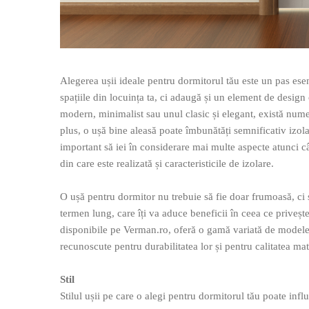
Evolution 12 mm
Exquisit 8 mm
Herringbone 8 mm
Mammut 12 mm
Progress 10 mm
Alegerea ușii ideale pentru dormitorul tău este un pas esen
Robusto 12 mm
spațiile din locuința ta, ci adaugă și un element de design
modern, minimalist sau unul clasic și elegant, există numer
plus, o ușă bine aleasă poate îmbunătăți semnificativ izolaț
important să iei în considerare mai multe aspecte atunci câ
din care este realizată și caracteristicile de izolare.
O ușă pentru dormitor nu trebuie să fie doar frumoasă, ci și
termen lung, care îți va aduce beneficii în ceea ce priveșt
disponibile pe Verman.ro, oferă o gamă variată de modele și
recunoscute pentru durabilitatea lor și pentru calitatea mat
Stil
Stilul ușii pe care o alegi pentru dormitorul tău poate inf