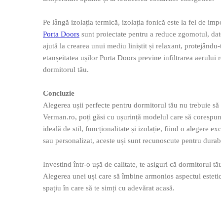
Pe lângă izolația termică, izolația fonică este la fel de imp
Porta Doors
sunt proiectate pentru a reduce zgomotul, dator
ajută la crearea unui mediu liniștit și relaxant, protejând
etanșeitatea ușilor Porta Doors previne infiltrarea aerului 
dormitorul tău.
Concluzie
Alegerea ușii perfecte pentru dormitorul tău nu trebuie să 
Verman.ro, poți găsi cu ușurință modelul care să corespund
ideală de stil, funcționalitate și izolație, fiind o alegere
sau personalizat, aceste uși sunt recunoscute pentru durabil
Investind într-o ușă de calitate, te asiguri că dormitorul tă
Alegerea unei uși care să îmbine armonios aspectul estetic c
spațiu în care să te simți cu adevărat acasă.