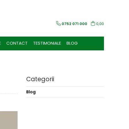
0752 071 000
0,00
E
CONTACT
TESTIMONIALE
BLOG
Categorii
Blog