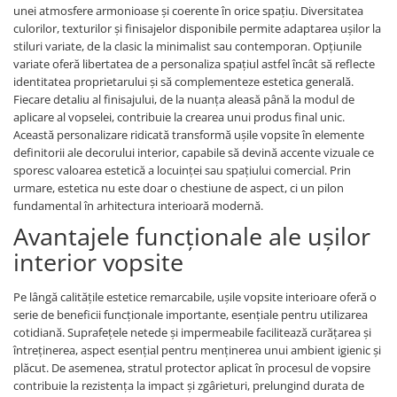
unei atmosfere armonioase și coerente în orice spațiu. Diversitatea
culorilor, texturilor și finisajelor disponibile permite adaptarea ușilor la
stiluri variate, de la clasic la minimalist sau contemporan. Opțiunile
variate oferă libertatea de a personaliza spațiul astfel încât să reflecte
identitatea proprietarului și să complementeze estetica generală.
Fiecare detaliu al finisajului, de la nuanța aleasă până la modul de
aplicare al vopselei, contribuie la crearea unui produs final unic.
Această personalizare ridicată transformă ușile vopsite în elemente
definitorii ale decorului interior, capabile să devină accente vizuale ce
sporesc valoarea estetică a locuinței sau spațiului comercial. Prin
urmare, estetica nu este doar o chestiune de aspect, ci un pilon
fundamental în arhitectura interioară modernă.
Avantajele funcționale ale ușilor
interior vopsite
Pe lângă calitățile estetice remarcabile, ușile vopsite interioare oferă o
serie de beneficii funcționale importante, esențiale pentru utilizarea
cotidiană. Suprafețele netede și impermeabile facilitează curățarea și
întreținerea, aspect esențial pentru menținerea unui ambient igienic și
plăcut. De asemenea, stratul protector aplicat în procesul de vopsire
contribuie la rezistența la impact și zgârieturi, prelungind durata de