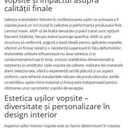
calității finale
Selecția materialelor folosite în confecționarea ușilor ce urmează a fi
vopsite joacă un rol crucial în calitatea și performanța produsului finit.
Lemnul masiv, MDF-ul de înaltă densitate și palul tratat sunt opțiuni
frecvent întâlnite, fiecare având avantaje specifice. MDF-ul, prin
structura sa uniformă, asigură o bază ideală pentru aplicarea vopselei,
oferind un finisaj neted și o rezistență superioară în fața deformărilor.
Materialele utilizate influențează nu doar estetica, ci și
comportamentul ușii în timp, inclusiv stabilitatea dimensională și
rezistența la umiditate. Ușile vopsite de calitate, realizate din materiale
atent selecționate, oferă o experiență tactilă plăcută și un aspect
uniform, care reflectă standardele ridicate ale producătorului. Astfel,
un echilibru optim între material și finisaj este indispensabil pentru
obținerea unor uși interior vopsite de excepție.
Estetica ușilor vopsite –
diversitate și personalizare în
design interior
Aspectul ușilor interior vopsite este un factor determinant în crearea