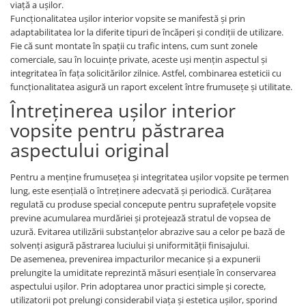
viață a ușilor.
Funcționalitatea ușilor interior vopsite se manifestă și prin
adaptabilitatea lor la diferite tipuri de încăperi și condiții de utilizare.
Fie că sunt montate în spații cu trafic intens, cum sunt zonele
comerciale, sau în locuințe private, aceste uși mențin aspectul și
integritatea în fața solicitărilor zilnice. Astfel, combinarea esteticii cu
funcționalitatea asigură un raport excelent între frumusețe și utilitate.
Întreținerea ușilor interior
vopsite pentru păstrarea
aspectului original
Pentru a menține frumusețea și integritatea ușilor vopsite pe termen
lung, este esențială o întreținere adecvată și periodică. Curățarea
regulată cu produse special concepute pentru suprafețele vopsite
previne acumularea murdăriei și protejează stratul de vopsea de
uzură. Evitarea utilizării substanțelor abrazive sau a celor pe bază de
solvenți asigură păstrarea luciului și uniformității finisajului.
De asemenea, prevenirea impacturilor mecanice și a expunerii
prelungite la umiditate reprezintă măsuri esențiale în conservarea
aspectului ușilor. Prin adoptarea unor practici simple și corecte,
utilizatorii pot prelungi considerabil viața și estetica ușilor, sporind