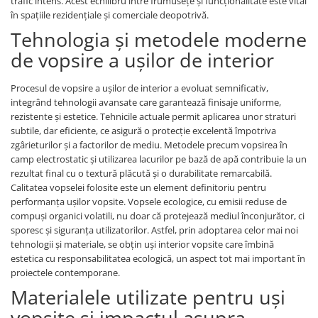
Evolution 12 mm
trafic intens. Acest echilibru între frumusețe și funcționalitate este vital
în spațiile rezidențiale și comerciale deopotrivă.
Exquisit 8 mm
Tehnologia și metodele moderne
Herringbone 8 mm
de vopsire a ușilor de interior
Mammut 12 mm
Progress 10 mm
Procesul de vopsire a ușilor de interior a evoluat semnificativ,
Robusto 12 mm
integrând tehnologii avansate care garantează finisaje uniforme,
rezistente și estetice. Tehnicile actuale permit aplicarea unor straturi
subtile, dar eficiente, ce asigură o protecție excelentă împotriva
zgârieturilor și a factorilor de mediu. Metodele precum vopsirea în
camp electrostatic și utilizarea lacurilor pe bază de apă contribuie la un
rezultat final cu o textură plăcută și o durabilitate remarcabilă.
Calitatea vopselei folosite este un element definitoriu pentru
performanța ușilor vopsite. Vopsele ecologice, cu emisii reduse de
compuși organici volatili, nu doar că protejează mediul înconjurător, ci
sporesc și siguranța utilizatorilor. Astfel, prin adoptarea celor mai noi
tehnologii și materiale, se obțin uși interior vopsite care îmbină
estetica cu responsabilitatea ecologică, un aspect tot mai important în
proiectele contemporane.
Materialele utilizate pentru uși
vopsite și impactul asupra