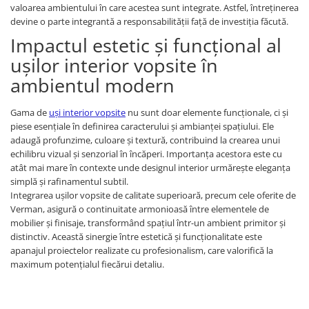
valoarea ambientului în care acestea sunt integrate. Astfel, întreținerea
devine o parte integrantă a responsabilității față de investiția făcută.
Impactul estetic și funcțional al
ușilor interior vopsite în
ambientul modern
Gama de
uși interior vopsite
nu sunt doar elemente funcționale, ci și
piese esențiale în definirea caracterului și ambianței spațiului. Ele
adaugă profunzime, culoare și textură, contribuind la crearea unui
echilibru vizual și senzorial în încăperi. Importanța acestora este cu
atât mai mare în contexte unde designul interior urmărește eleganța
simplă și rafinamentul subtil.
Integrarea ușilor vopsite de calitate superioară, precum cele oferite de
Verman, asigură o continuitate armonioasă între elementele de
mobilier și finisaje, transformând spațiul într-un ambient primitor și
distinctiv. Această sinergie între estetică și funcționalitate este
apanajul proiectelor realizate cu profesionalism, care valorifică la
maximum potențialul fiecărui detaliu.