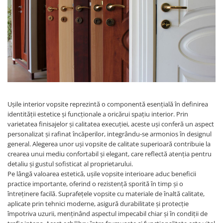
River 12 mm
Timeless 12mm
Woodstock 8mm
Woodstock PRO 8mm
Woodstock XL 10mm
Woodstock XL 8mm
ADO Floor - SPC
Finsa - Laminat
Ușile interior vopsite reprezintă o componentă esențială în definirea
identității estetice și funcționale a oricărui spațiu interior. Prin
Finfloor 12mm
varietatea finisajelor și calitatea execuției, aceste uși conferă un aspect
Finfloor XL 10mm
personalizat și rafinat încăperilor, integrându-se armonios în designul
Style 8mm
general. Alegerea unor uși vopsite de calitate superioară contribuie la
Supreme 8mm
crearea unui mediu confortabil și elegant, care reflectă atenția pentru
detaliu și gustul sofisticat al proprietarului.
Kaindl - Laminat
Pe lângă valoarea estetică, ușile vopsite interioare aduc beneficii
Kronotex - Laminat
practice importante, oferind o rezistență sporită în timp și o
întreținere facilă. Suprafețele vopsite cu materiale de înaltă calitate,
Advanced 8 mm
aplicate prin tehnici moderne, asigură durabilitate și protecție
Amazone 10 mm
împotriva uzurii, menținând aspectul impecabil chiar și în condiții de