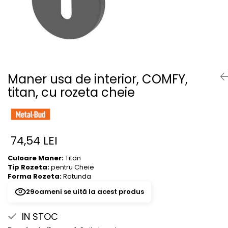
River 12 mm
Timeless 12mm
Woodstock 8mm
Woodstock PRO 8mm
Woodstock XL 10mm
Woodstock XL 8mm
Maner usa de interior, COMFY,
ADO Floor - SPC
titan, cu rozeta cheie
Finsa - Laminat
Finfloor 12mm
Finfloor XL 10mm
74,54 LEI
Style 8mm
Supreme 8mm
Culoare Maner:
Titan
Tip Rozeta:
pentru Cheie
Kaindl - Laminat
Forma Rozeta:
Rotunda
Kronotex - Laminat
29
oameni se uită la acest produs
Advanced 8 mm
Amazone 10 mm
IN STOC