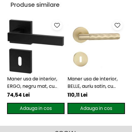
Produse similare
Maner usa de interior,
Maner usa de interior,
M
ERGO, negru mat, cu
BELLE, auriu satin, cu
L
rozeta cheie
rozeta cheie
r
74,54 Lei
110,11 Lei
1
Adauga in cos
Adauga in cos