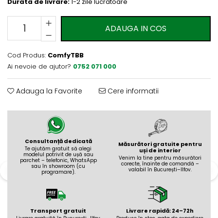
Evolution 12 mm
Durata de livrare:
1-2 zile lucratoare
Exquisit 8 mm
Herringbone 8 mm
ADAUGA IN COS
Mammut 12 mm
Progress 10 mm
Cod Produs:
ComfyTBB
Robusto 12 mm
Ai nevoie de ajutor?
0752 071 000
Adauga la Favorite
Cere informatii
Consultanță dedicată
Măsurători gratuite pentru
Te ajutăm gratuit să alegi
uși de interior
modelul potrivit de ușă sau
Venim la tine pentru măsurători
parchet – telefonic, WhatsApp
corecte, înainte de comandă –
sau în showroom (cu
valabil în București–Ilfov.
programare).
Transport gratuit
Livrare rapidă: 24–72h