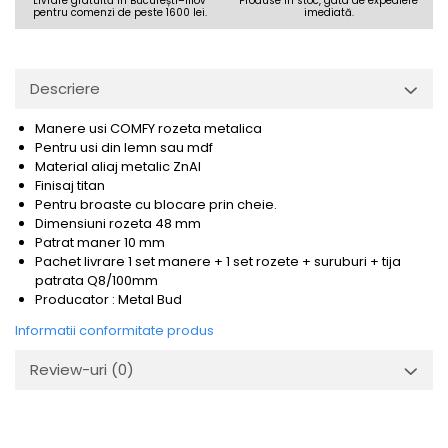
Livrare gratuită în București–Ilfov
Produse în stoc, gata de expediere
pentru comenzi de peste 1600 lei.
imediată.
Descriere
Manere usi COMFY rozeta metalica
Pentru usi din lemn sau mdf
Material aliaj metalic ZnAl
Finisaj titan
Pentru broaste
cu blocare prin cheie.
Dimensiuni rozeta 48 mm
Patrat maner 10 mm
Pachet livrare 1 set manere + 1 set rozete + suruburi + tija
patrata Q8/100mm
Producator : Metal Bud
Informatii conformitate produs
Review-uri
(0)