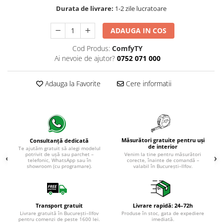
Evolution 12 mm
Durata de livrare:
1-2 zile lucratoare
Exquisit 8 mm
Herringbone 8 mm
ADAUGA IN COS
Mammut 12 mm
Cod Produs:
ComfyTY
Progress 10 mm
Ai nevoie de ajutor?
0752 071 000
Robusto 12 mm
Adauga la Favorite
Cere informatii
Măsurători gratuite pentru uși
Consultanță dedicată
de interior
Te ajutăm gratuit să alegi modelul
potrivit de ușă sau parchet –
Venim la tine pentru măsurători
telefonic, WhatsApp sau în
corecte, înainte de comandă –
showroom (cu programare).
valabil în București–Ilfov.
Transport gratuit
Livrare rapidă: 24–72h
Livrare gratuită în București–Ilfov
Produse în stoc, gata de expediere
pentru comenzi de peste 1600 lei.
imediată.