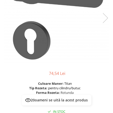
River 12 mm
Timeless 12mm
Woodstock 8mm
Woodstock PRO 8mm
Woodstock XL 10mm
Woodstock XL 8mm
ADO Floor - SPC
Finsa - Laminat
Finfloor 12mm
Finfloor XL 10mm
Style 8mm
74,54 Lei
Supreme 8mm
Culoare Maner:
Titan
Kaindl - Laminat
Tip Rozeta:
pentru cilindru/butuc
Kronotex - Laminat
Forma Rozeta:
Rotunda
Advanced 8 mm
20
oameni se uită la acest produs
Amazone 10 mm
IN STOC