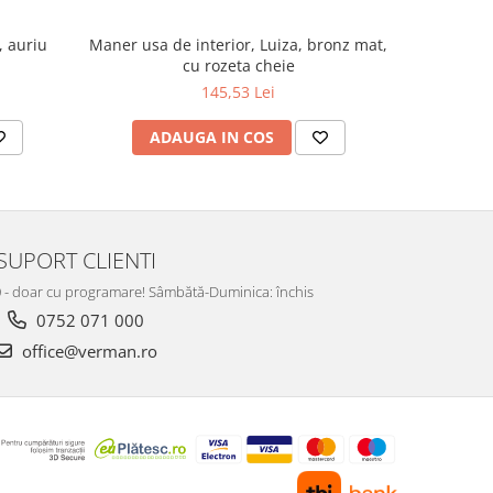
, auriu
Maner usa de interior, Luiza, bronz mat,
Maner usa 
cu rozeta cheie
145,53 Lei
ADAUGA IN COS
AD
SUPORT CLIENTI
:00 - doar cu programare! Sâmbătă-Duminica: închis
0752 071 000
office@verman.ro