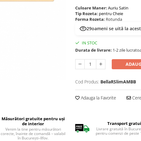
Culoare Maner:
Auriu Satin
Tip Rozeta:
pentru Cheie
Forma Rozeta:
Rotunda
29
oameni se uită la aces
IN STOC
Durata de livrare:
1-2 zile lucrato
ADAUG
Cod Produs:
BellaRSlimAMBB
Adauga la Favorite
Cere 
Măsurători gratuite pentru uși
Transport gratu
de interior
Livrare gratuită în Bucureș
Venim la tine pentru măsurători
pentru comenzi de peste 1
corecte, înainte de comandă – valabil
în București–Ilfov.