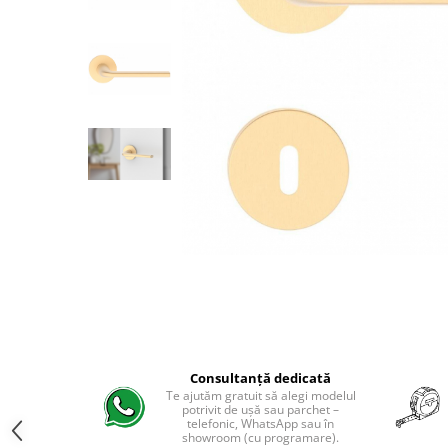
River 12 mm
Timeless 12mm
Woodstock 8mm
Woodstock PRO 8mm
Woodstock XL 10mm
Woodstock XL 8mm
ADO Floor - SPC
Finsa - Laminat
Finfloor 12mm
Finfloor XL 10mm
Style 8mm
Supreme 8mm
Kaindl - Laminat
Kronotex - Laminat
Consultanță dedicată
Advanced 8 mm
Te ajutăm gratuit să alegi modelul
potrivit de ușă sau parchet –
Amazone 10 mm
telefonic, WhatsApp sau în
showroom (cu programare).