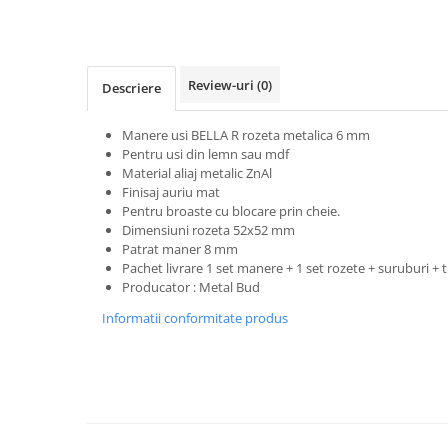
Evolution 12 mm
Exquisit 8 mm
Herringbone 8 mm
Mammut 12 mm
Review-uri
(0)
Descriere
Progress 10 mm
Robusto 12 mm
Manere usi BELLA R rozeta metalica 6 mm
Pentru usi din lemn sau mdf
Material aliaj metalic ZnAl
Finisaj auriu mat
Pentru broaste
cu blocare prin cheie.
Dimensiuni rozeta 52x52 mm
Patrat maner 8 mm
Pachet livrare 1 set manere + 1 set rozete + suruburi +
Producator : Metal Bud
Informatii conformitate produs