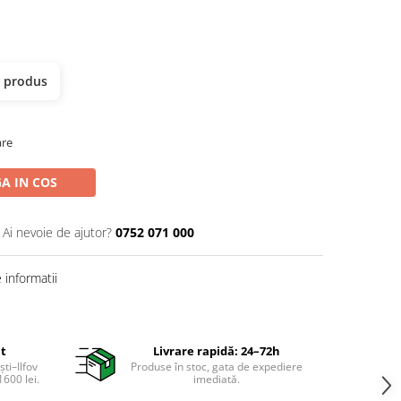
t produs
are
A IN COS
Ai nevoie de ajutor?
0752 071 000
informatii
it
Livrare rapidă: 24–72h
ti–Ilfov
Produse în stoc, gata de expediere
600 lei.
imediată.