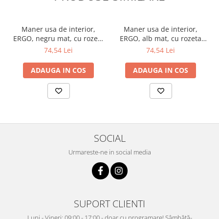
Maner usa de interior,
Maner usa de interior,
ERGO, negru mat, cu rozeta
ERGO, alb mat, cu rozeta
cheie
cheie
74,54 Lei
74,54 Lei
ADAUGA IN COS
ADAUGA IN COS
SOCIAL
Urmareste-ne in social media
SUPORT CLIENTI
Luni - Vineri: 09:00 - 17:00 - doar cu programare! Sâmbătă-