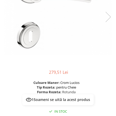
River 12 mm
Timeless 12mm
Woodstock 8mm
Woodstock PRO 8mm
Woodstock XL 10mm
Woodstock XL 8mm
ADO Floor - SPC
Finsa - Laminat
Finfloor 12mm
Finfloor XL 10mm
279,51 Lei
Style 8mm
Supreme 8mm
Culoare Maner:
Crom Lucios
Kaindl - Laminat
Tip Rozeta:
pentru Cheie
Forma Rozeta:
Rotunda
Kronotex - Laminat
15
oameni se uită la acest produs
Advanced 8 mm
Amazone 10 mm
IN STOC