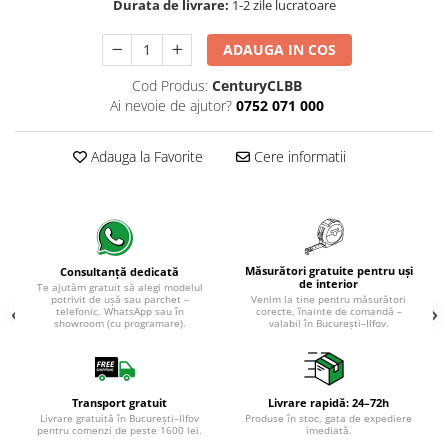
Evolution 12 mm
Durata de livrare:
1-2 zile lucratoare
Exquisit 8 mm
ADAUGA IN COS
Herringbone 8 mm
Mammut 12 mm
Cod Produs:
CenturyCLBB
Progress 10 mm
Ai nevoie de ajutor?
0752 071 000
Robusto 12 mm
Adauga la Favorite
Cere informatii
Măsurători gratuite pentru uși
Consultanță dedicată
de interior
Te ajutăm gratuit să alegi modelul
potrivit de ușă sau parchet –
Venim la tine pentru măsurători
telefonic, WhatsApp sau în
corecte, înainte de comandă –
showroom (cu programare).
valabil în București–Ilfov.
Transport gratuit
Livrare rapidă: 24–72h
Livrare gratuită în București–Ilfov
Produse în stoc, gata de expediere
pentru comenzi de peste 1600 lei.
imediată.