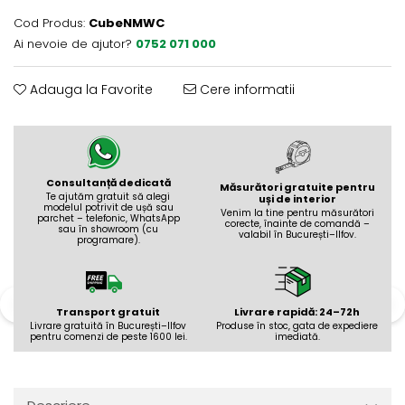
Evolution 12 mm
Cod Produs:
CubeNMWC
Exquisit 8 mm
Ai nevoie de ajutor?
0752 071 000
Herringbone 8 mm
Mammut 12 mm
Adauga la Favorite
Cere informatii
Progress 10 mm
Robusto 12 mm
Consultanță dedicată
Măsurători gratuite pentru
Te ajutăm gratuit să alegi
uși de interior
modelul potrivit de ușă sau
Venim la tine pentru măsurători
parchet – telefonic, WhatsApp
corecte, înainte de comandă –
sau în showroom (cu
valabil în București–Ilfov.
programare).
Transport gratuit
Livrare rapidă: 24–72h
Livrare gratuită în București–Ilfov
Produse în stoc, gata de expediere
pentru comenzi de peste 1600 lei.
imediată.