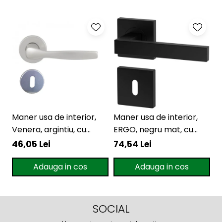
Maner usa de interior,
Maner usa de interior,
M
Venera, argintiu, cu
ERGO, negru mat, cu
E
rozeta cheie
rozeta cheie
r
46,05 Lei
74,54 Lei
7
Adauga in cos
Adauga in cos
SOCIAL