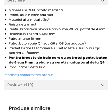
Descriere
Manere usi CUBE rozeta metalica
Pentru usi din lemn sau mdf
Material aliaj metalic ZnAl
Finisaj negru mat
Pentru broaste
cu blocare prin buton WC cu patrat de 4 mm.
Dimensiuni rozeta 53x53 mm
Patrat maner 10 mm
Patrat buton baie Q4 sau Q6 si Q8 (cu adaptor)
Pachet livrare 1 set manere + 1 set rozete + suruburi + tija
patrata Q8/100mm
Pentru broaste de baie care au patratul pentru buton
de 6 sau 8 mm trebuie sa cereti si
adaptorul de la Q4
Producator : Metal Bud
Informatii conformitate produs
Review-uri
(0)
Produse similare