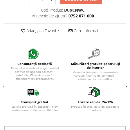
Evolution 12 mm
Exquisit 8 mm
Cod Produs:
DuoCNWC
Herringbone 8 mm
Ai nevoie de ajutor?
0752 071 000
Mammut 12 mm
Progress 10 mm
Adauga la Favorite
Cere informatii
Robusto 12 mm
Măsurători gratuite pentru uși
Consultanță dedicată
de interior
Te ajutăm gratuit să alegi modelul
potrivit de ușă sau parchet –
Venim la tine pentru măsurători
telefonic, WhatsApp sau în
corecte, înainte de comandă –
showroom (cu programare).
valabil în București–Ilfov.
Transport gratuit
Livrare rapidă: 24–72h
Livrare gratuită în București–Ilfov
Produse în stoc, gata de expediere
pentru comenzi de peste 1600 lei.
imediată.