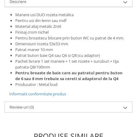
Descriere
Manere usi DUO rozeta metalica
Pentru usi din lemn sau mdf
Material aliaj metalic ZnAl
Finisaj crom nichel
Pentru broaste
cu blocare prin buton WC cu patrat de 4 mm.
Dimensiuni rozeta 53x53 mm
Patrat maner 10 mm
Patrat buton baie Q4 sau Q6 si Q8 (cu adaptor)
Pachet livrare 1 set manere + 1 set rozete + suruburi + tija
patrata Q8/100mm
Pentru broaste de baie care au patratul pentru buton
de 6 sau 8 mm trebuie sa cereti si
adaptorul de la Q4
Producator : Metal bud
Informatii conformitate produs
Review-uri
(0)
PRODUSE SIMILARE