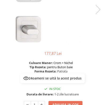
River 12 mm
Timeless 12mm
Woodstock 8mm
Woodstock PRO 8mm
Woodstock XL 10mm
Woodstock XL 8mm
ADO Floor - SPC
Finsa - Laminat
177,87 Lei
Finfloor 12mm
Finfloor XL 10mm
Culoare Maner:
Crom + Nichel
Style 8mm
Tip Rozeta:
pentru Buton baie
Forma Rozeta:
Patrata
Supreme 8mm
24
oameni se uită la acest produs
Kaindl - Laminat
Kronotex - Laminat
IN STOC
Advanced 8 mm
Durata de livrare:
1-2 zile lucratoare
Amazone 10 mm
ADAUGA IN COS