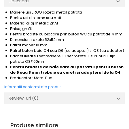
Descriere
Manere usi ERGO rozeta metal patrata
Pentru usi din lemn sau mdf
Material aliaj metalic ZnAl
Finisaj grafit
Pentru broaste cu blocare prin buton WC cu patrat de 4 mm.
Dimensiuni rozeta 52x52 mm
Patrat maner 10 mm
Patrat buton baie Q4 sau Q6 (cu adaptor) si Q8 (cu adaptor)
Pachet livrare 1 set manere + 1 set rozete + suruburi + tija
patrata Q8/100mm
Pentru broaste de baie care au patratul pentru buton
de 6 sau 8 mm trebuie sa cereti si
adaptorul de la Q4
Producator : Metal Bud
Informatii conformitate produs
Review-uri
(0)
Produse similare