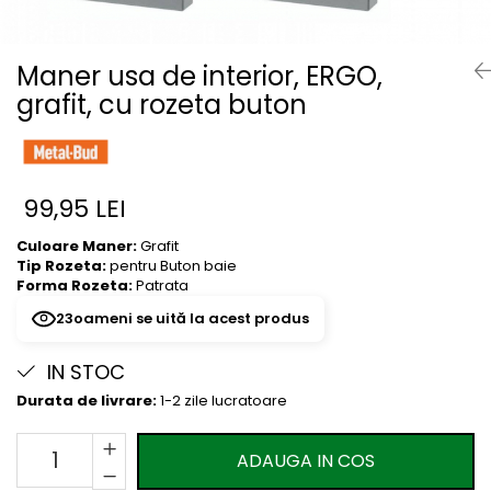
River 12 mm
Timeless 12mm
Maner usa de interior, ERGO,
Woodstock 8mm
grafit, cu rozeta buton
Woodstock PRO 8mm
Woodstock XL 10mm
Woodstock XL 8mm
ADO Floor - SPC
99,95 LEI
Finsa - Laminat
Culoare Maner:
Grafit
Finfloor 12mm
Tip Rozeta:
pentru Buton baie
Finfloor XL 10mm
Forma Rozeta:
Patrata
Style 8mm
23
oameni se uită la acest produs
Supreme 8mm
Kaindl - Laminat
IN STOC
Durata de livrare:
1-2 zile lucratoare
Kronotex - Laminat
Advanced 8 mm
ADAUGA IN COS
Amazone 10 mm