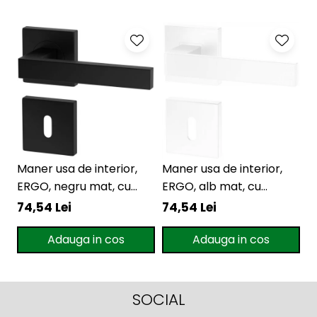
Maner usa de interior,
Maner usa de interior,
M
ERGO, negru mat, cu
ERGO, alb mat, cu
L
rozeta cheie
rozeta cheie
r
74,54 Lei
74,54 Lei
1
Adauga in cos
Adauga in cos
SOCIAL