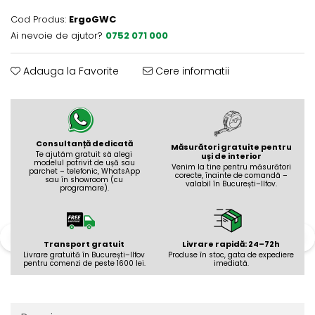
Evolution 12 mm
Exquisit 8 mm
Cod Produs:
ErgoGWC
Ai nevoie de ajutor?
0752 071 000
Herringbone 8 mm
Mammut 12 mm
Adauga la Favorite
Cere informatii
Progress 10 mm
Robusto 12 mm
Consultanță dedicată
Măsurători gratuite pentru
Te ajutăm gratuit să alegi
uși de interior
modelul potrivit de ușă sau
Venim la tine pentru măsurători
parchet – telefonic, WhatsApp
corecte, înainte de comandă –
sau în showroom (cu
valabil în București–Ilfov.
programare).
Transport gratuit
Livrare rapidă: 24–72h
Livrare gratuită în București–Ilfov
Produse în stoc, gata de expediere
pentru comenzi de peste 1600 lei.
imediată.