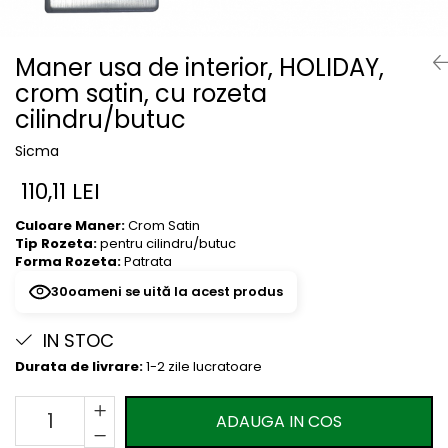
River 12 mm
Timeless 12mm
Maner usa de interior, HOLIDAY,
Woodstock 8mm
crom satin, cu rozeta
Woodstock PRO 8mm
cilindru/butuc
Woodstock XL 10mm
Woodstock XL 8mm
Sicma
ADO Floor - SPC
110,11 LEI
Finsa - Laminat
Culoare Maner:
Crom Satin
Finfloor 12mm
Tip Rozeta:
pentru cilindru/butuc
Finfloor XL 10mm
Forma Rozeta:
Patrata
Style 8mm
30
oameni se uită la acest produs
Supreme 8mm
Kaindl - Laminat
IN STOC
Kronotex - Laminat
Durata de livrare:
1-2 zile lucratoare
Advanced 8 mm
ADAUGA IN COS
Amazone 10 mm