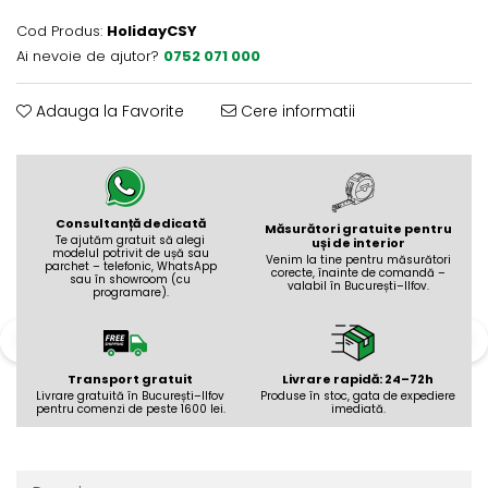
Evolution 12 mm
Exquisit 8 mm
Cod Produs:
HolidayCSY
Ai nevoie de ajutor?
0752 071 000
Herringbone 8 mm
Mammut 12 mm
Adauga la Favorite
Cere informatii
Progress 10 mm
Robusto 12 mm
Consultanță dedicată
Măsurători gratuite pentru
Te ajutăm gratuit să alegi
uși de interior
modelul potrivit de ușă sau
Venim la tine pentru măsurători
parchet – telefonic, WhatsApp
corecte, înainte de comandă –
sau în showroom (cu
valabil în București–Ilfov.
programare).
Transport gratuit
Livrare rapidă: 24–72h
Livrare gratuită în București–Ilfov
Produse în stoc, gata de expediere
pentru comenzi de peste 1600 lei.
imediată.