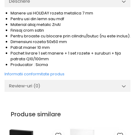
Descriere
Manere usi HOLIDAY rozeta metalica 7 mm
Pentru usi din lemn sau mdf
Material aliaj metalic ZnAl
Finisaj crom satin
Pentru broaste
cu blocare prin cilindru/butuc (nu este inclus).
Dimensiuni rozeta 50x50 mm
Patrat maner 10 mm
Pachet livrare 1 set manere + 1 set rozete + suruburi + tija
patrata Q10/100mm
Producator : Sicma
Informatii conformitate produs
Review-uri
(0)
Produse similare