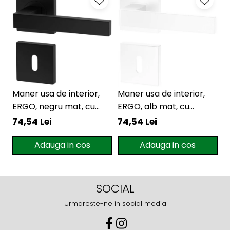
Maner usa de interior,
Maner usa de interior,
M
ERGO, negru mat, cu
ERGO, alb mat, cu
B
rozeta cheie
rozeta cheie
r
74,54 Lei
74,54 Lei
11
Adauga in cos
Adauga in cos
SOCIAL
Urmareste-ne in social media