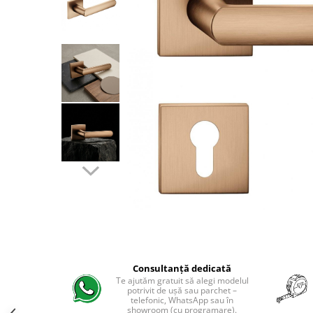
River 12 mm
Timeless 12mm
Woodstock 8mm
Woodstock PRO 8mm
Woodstock XL 10mm
Woodstock XL 8mm
ADO Floor - SPC
Finsa - Laminat
Finfloor 12mm
Finfloor XL 10mm
Style 8mm
Supreme 8mm
Kaindl - Laminat
Kronotex - Laminat
Consultanță dedicată
Advanced 8 mm
Te ajutăm gratuit să alegi modelul
potrivit de ușă sau parchet –
Amazone 10 mm
telefonic, WhatsApp sau în
showroom (cu programare).