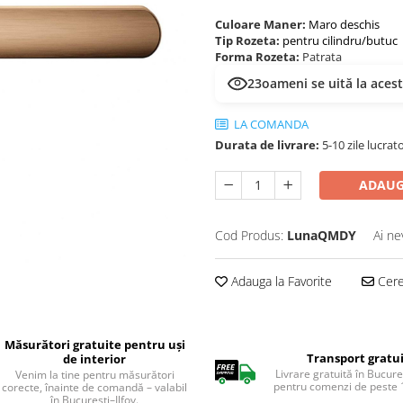
Culoare Maner:
Maro deschis
Tip Rozeta:
pentru cilindru/butuc
Forma Rozeta:
Patrata
23
oameni se uită la aces
LA COMANDA
Durata de livrare:
5-10 zile lucrat
ADAUG
Cod Produs:
LunaQMDY
Ai ne
Adauga la Favorite
Cere 
Măsurători gratuite pentru uși
Transport gratu
de interior
Livrare gratuită în Bucureș
Venim la tine pentru măsurători
pentru comenzi de peste 1
corecte, înainte de comandă – valabil
în București–Ilfov.