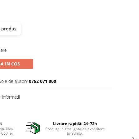
t produs
oare
A IN COS
voie de ajutor?
0752 071 000
informatii
it
Livrare rapidă: 24–72h
ti–Ilfov
Produse în stoc, gata de expediere
600 lei.
imediată.