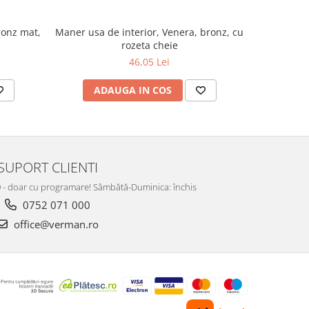
ronz mat,
Maner usa de interior, Venera, bronz, cu
Maner us
rozeta cheie
s
46,05 Lei
ADAUGA IN COS
AD
SUPORT CLIENTI
:00 - doar cu programare! Sâmbătă-Duminica: închis
0752 071 000
office@verman.ro