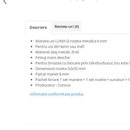
Evolution 12 mm
Exquisit 8 mm
Herringbone 8 mm
Mammut 12 mm
Review-uri
(0)
Descriere
Progress 10 mm
Robusto 12 mm
Manere usi LUNA Q rozeta metalica 6 mm
Pentru usi din lemn sau mdf
Material aliaj metalic ZnAl
Finisaj maro deschis
Pentru broaste
cu blocare prin cilindru/butuc (nu este i
Dimensiuni rozeta 52x52 mm
Patrat maner 8 mm
Pachet livrare 1 set manere + 1 set rozete + suruburi +
Producator : Corona
Informatii conformitate produs