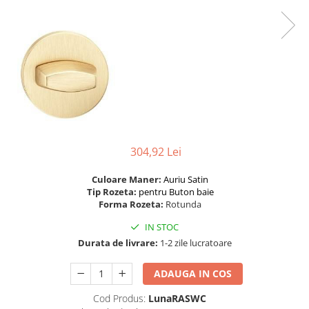
River 12 mm
Timeless 12mm
Woodstock 8mm
Woodstock PRO 8mm
Woodstock XL 10mm
Woodstock XL 8mm
ADO Floor - SPC
Finsa - Laminat
304,92 Lei
Finfloor 12mm
Finfloor XL 10mm
Culoare Maner:
Auriu Satin
Tip Rozeta:
pentru Buton baie
Style 8mm
Forma Rozeta:
Rotunda
Supreme 8mm
IN STOC
Kaindl - Laminat
Durata de livrare:
1-2 zile lucratoare
Kronotex - Laminat
Advanced 8 mm
ADAUGA IN COS
Amazone 10 mm
Cod Produs:
LunaRASWC