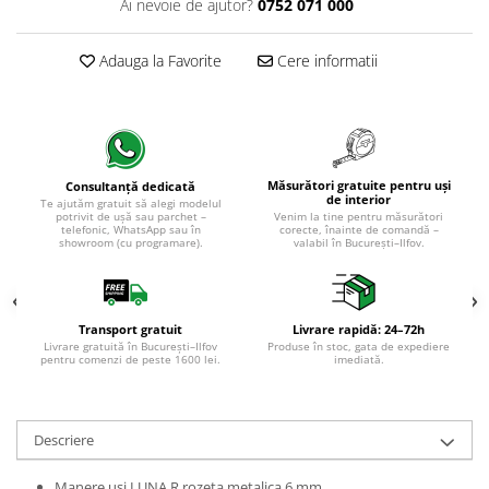
Evolution 12 mm
Ai nevoie de ajutor?
0752 071 000
Exquisit 8 mm
Herringbone 8 mm
Adauga la Favorite
Cere informatii
Mammut 12 mm
Progress 10 mm
Robusto 12 mm
Măsurători gratuite pentru uși
Consultanță dedicată
de interior
Te ajutăm gratuit să alegi modelul
potrivit de ușă sau parchet –
Venim la tine pentru măsurători
telefonic, WhatsApp sau în
corecte, înainte de comandă –
showroom (cu programare).
valabil în București–Ilfov.
Transport gratuit
Livrare rapidă: 24–72h
Livrare gratuită în București–Ilfov
Produse în stoc, gata de expediere
pentru comenzi de peste 1600 lei.
imediată.
Descriere
Manere usi LUNA R rozeta metalica 6 mm