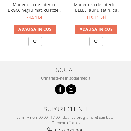
Maner usa de interior,
Maner usa de interior,
ERGO, negru mat, cu rozeta
BELLE, auriu satin, cu
cheie
rozeta cheie
74,54 Lei
110,11 Lei
ADAUGA IN COS
ADAUGA IN COS
SOCIAL
Urmareste-ne in social media
SUPORT CLIENTI
Luni - Vineri: 09:00 - 17:00 - doar cu programare! Sâmbătă-
Duminica: închis
0752 071 000