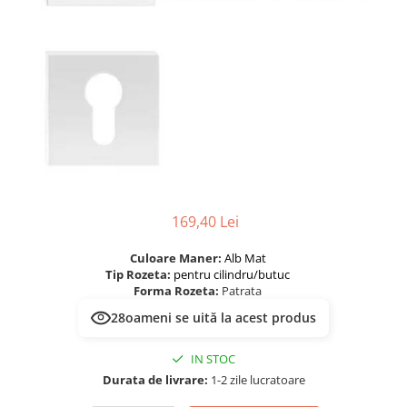
River 12 mm
Timeless 12mm
Woodstock 8mm
Woodstock PRO 8mm
Woodstock XL 10mm
Woodstock XL 8mm
ADO Floor - SPC
Finsa - Laminat
Finfloor 12mm
169,40 Lei
Finfloor XL 10mm
Style 8mm
Culoare Maner:
Alb Mat
Tip Rozeta:
pentru cilindru/butuc
Supreme 8mm
Forma Rozeta:
Patrata
Kaindl - Laminat
28
oameni se uită la acest produs
Kronotex - Laminat
IN STOC
Advanced 8 mm
Durata de livrare:
1-2 zile lucratoare
Amazone 10 mm