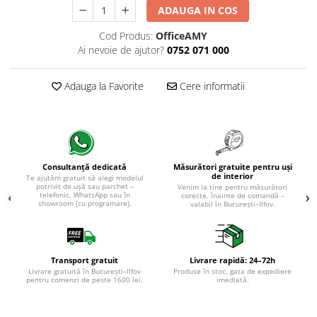
Evolution 12 mm
ADAUGA IN COS
Exquisit 8 mm
Cod Produs:
OfficeAMY
Herringbone 8 mm
Ai nevoie de ajutor?
0752 071 000
Mammut 12 mm
Progress 10 mm
Adauga la Favorite
Cere informatii
Robusto 12 mm
Măsurători gratuite pentru uși
Consultanță dedicată
de interior
Te ajutăm gratuit să alegi modelul
potrivit de ușă sau parchet –
Venim la tine pentru măsurători
telefonic, WhatsApp sau în
corecte, înainte de comandă –
showroom (cu programare).
valabil în București–Ilfov.
Transport gratuit
Livrare rapidă: 24–72h
Livrare gratuită în București–Ilfov
Produse în stoc, gata de expediere
pentru comenzi de peste 1600 lei.
imediată.