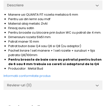
Descriere
Manere usi QUANTA FIT rozeta metalica 6 mm
Pentru usi din lemn sau mdf
Material aliaj metalic ZnAl
Finisaj auriu satin
Pentru broaste
cu blocare prin buton WC cu patrat de 4 mm.
Dimensiuni rozeta 51x51 mm
Patrat maner 10 mm
Patrat buton baie Q4 sau Q6 si Q8 (cu adaptor)
Pachet livrare 1 set manere + 1 set rozete + suruburi + tija
patrata Q8/100mm
Pentru broaste de baie care au patratul pentru buton
de 6 sau 8 mm trebuie sa cereti si
adaptorul de la Q4
Producator : Metal Bud
Informatii conformitate produs
Review-uri
(0)