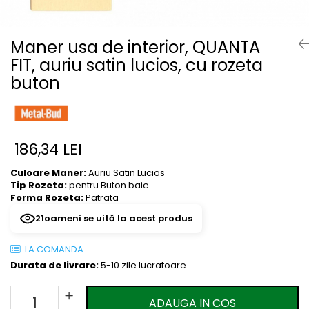
River 12 mm
Timeless 12mm
Maner usa de interior, QUANTA
Woodstock 8mm
FIT, auriu satin lucios, cu rozeta
Woodstock PRO 8mm
buton
Woodstock XL 10mm
Woodstock XL 8mm
ADO Floor - SPC
Finsa - Laminat
186,34 LEI
Finfloor 12mm
Culoare Maner:
Auriu Satin Lucios
Finfloor XL 10mm
Tip Rozeta:
pentru Buton baie
Style 8mm
Forma Rozeta:
Patrata
Supreme 8mm
23
oameni se uită la acest produs
Kaindl - Laminat
LA COMANDA
Kronotex - Laminat
Durata de livrare:
5-10 zile lucratoare
Advanced 8 mm
Amazone 10 mm
ADAUGA IN COS