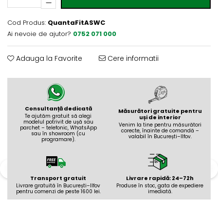
Evolution 12 mm
Exquisit 8 mm
Cod Produs:
QuantaFitASWC
Herringbone 8 mm
Ai nevoie de ajutor?
0752 071 000
Mammut 12 mm
Progress 10 mm
Adauga la Favorite
Cere informatii
Robusto 12 mm
Consultanță dedicată
Măsurători gratuite pentru
Te ajutăm gratuit să alegi
uși de interior
modelul potrivit de ușă sau
Venim la tine pentru măsurători
parchet – telefonic, WhatsApp
corecte, înainte de comandă –
sau în showroom (cu
valabil în București–Ilfov.
programare).
Transport gratuit
Livrare rapidă: 24–72h
Livrare gratuită în București–Ilfov
Produse în stoc, gata de expediere
pentru comenzi de peste 1600 lei.
imediată.