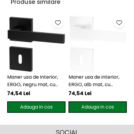
Produse similare
Maner usa de interior,
Maner usa de interior,
M
ERGO, negru mat, cu
ERGO, alb mat, cu
L
rozeta cheie
rozeta cheie
r
74,54 Lei
74,54 Lei
1
Adauga in cos
Adauga in cos
SOCIAL