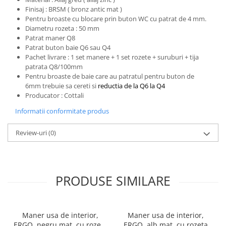
Finisaj : BRSM ( bronz antic mat )
Pentru broaste
cu blocare prin buton WC cu patrat de 4 mm.
Diametru rozeta : 50 mm
Patrat maner Q8
Patrat buton baie Q6 sau Q4
Pachet livrare : 1 set manere + 1 set rozete + suruburi + tija
patrata Q8/100mm
Pentru broaste de baie care au patratul pentru buton de
6mm trebuie sa cereti si
reductia de la Q6 la Q4
Producator : Cottali
Informatii conformitate produs
Review-uri
(0)
PRODUSE SIMILARE
Maner usa de interior,
Maner usa de interior,
ERGO, negru mat, cu rozeta
ERGO, alb mat, cu rozeta