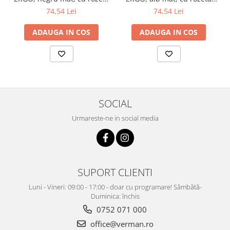
cheie
cheie
74,54 Lei
74,54 Lei
ADAUGA IN COS
ADAUGA IN COS
SOCIAL
Urmareste-ne in social media
SUPORT CLIENTI
Luni - Vineri: 09:00 - 17:00 - doar cu programare! Sâmbătă-
Duminica: închis
0752 071 000
office@verman.ro