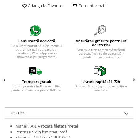
Evolution 12 mm
Adauga la Favorite
Cere informatii
Exquisit 8 mm
Herringbone 8 mm
Mammut 12 mm
Progress 10 mm
Robusto 12 mm
Măsurători gratuite pentru uși
Consultanță dedicată
de interior
Te ajutăm gratuit să alegi modelul
potrivit de ușă sau parchet –
Venim la tine pentru măsurători
telefonic, WhatsApp sau în
corecte, înainte de comandă –
showroom (cu programare).
valabil în București–Ilfov.
Transport gratuit
Livrare rapidă: 24–72h
Livrare gratuită în București–Ilfov
Produse în stoc, gata de expediere
pentru comenzi de peste 1600 lei.
imediată.
Descriere
Maner RANIA rozeta filetata metal
Pentru usi din lemn sau mdf
Material : Aliaj greu ( aliaj zinc )