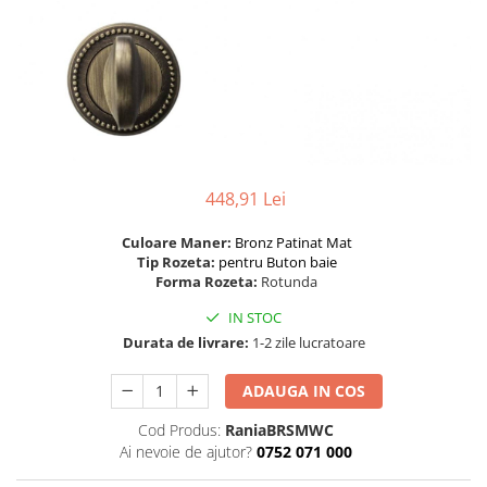
River 12 mm
Timeless 12mm
Woodstock 8mm
Woodstock PRO 8mm
Woodstock XL 10mm
Woodstock XL 8mm
ADO Floor - SPC
448,91 Lei
Finsa - Laminat
Culoare Maner:
Bronz Patinat Mat
Finfloor 12mm
Tip Rozeta:
pentru Buton baie
Finfloor XL 10mm
Forma Rozeta:
Rotunda
Style 8mm
IN STOC
Supreme 8mm
Durata de livrare:
1-2 zile lucratoare
Kaindl - Laminat
ADAUGA IN COS
Kronotex - Laminat
Cod Produs:
RaniaBRSMWC
Advanced 8 mm
Ai nevoie de ajutor?
0752 071 000
Amazone 10 mm