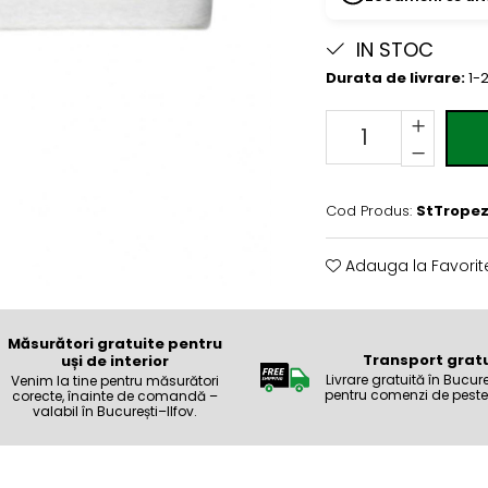
IN STOC
Durata de livrare:
1-2
Cod Produs:
StTrope
Adauga la Favorit
Măsurători gratuite pentru
Transport gratu
uși de interior
Livrare gratuită în Bucure
Venim la tine pentru măsurători
pentru comenzi de peste 
corecte, înainte de comandă –
valabil în București–Ilfov.