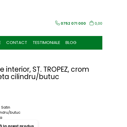
0752 071 000
0,00
E
CONTACT
TESTIMONIALE
BLOG
 interior, ST. TROPEZ, crom
zeta cilindru/butuc
Satin
lindru/butuc
ta
ă la acest produs