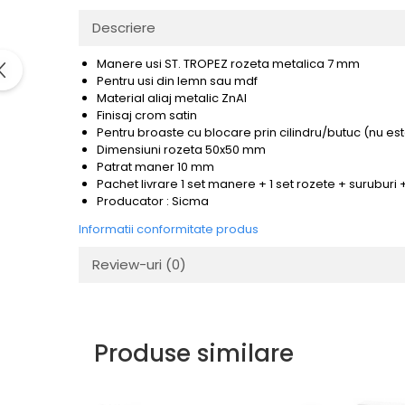
Evolution 12 mm
Exquisit 8 mm
Descriere
Herringbone 8 mm
Manere usi ST. TROPEZ rozeta metalica 7 mm
Mammut 12 mm
Pentru usi din lemn sau mdf
Progress 10 mm
Material aliaj metalic ZnAl
Finisaj crom satin
Robusto 12 mm
Pentru broaste
cu blocare prin cilindru/butuc (nu est
Dimensiuni rozeta 50x50 mm
Patrat maner 10 mm
Pachet livrare 1 set manere + 1 set rozete + suruburi
Producator : Sicma
Informatii conformitate produs
Review-uri
(0)
Produse similare