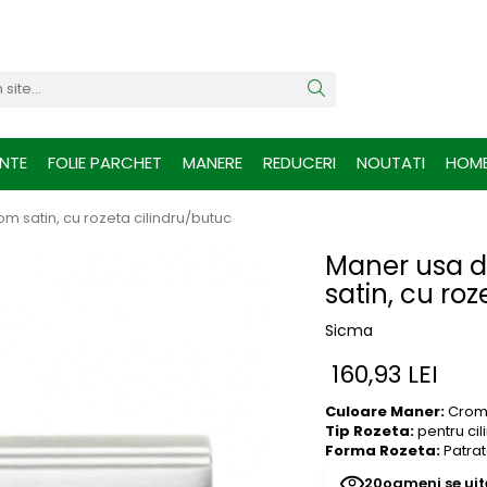
INTE
FOLIE PARCHET
MANERE
REDUCERI
NOUTATI
HOM
om satin, cu rozeta cilindru/butuc
Maner usa de
satin, cu ro
Sicma
160,93 LEI
Culoare Maner:
Crom 
Tip Rozeta:
pentru ci
Forma Rozeta:
Patra
23
oameni se uit