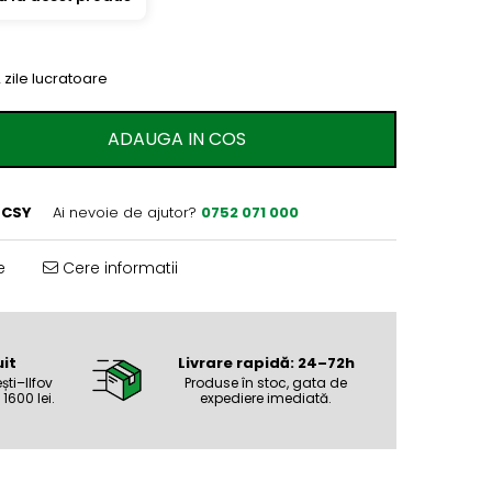
 zile lucratoare
ADAUGA IN COS
zCSY
Ai nevoie de ajutor?
0752 071 000
e
Cere informatii
it
Livrare rapidă: 24–72h
ști–Ilfov
Produse în stoc, gata de
1600 lei.
expediere imediată.