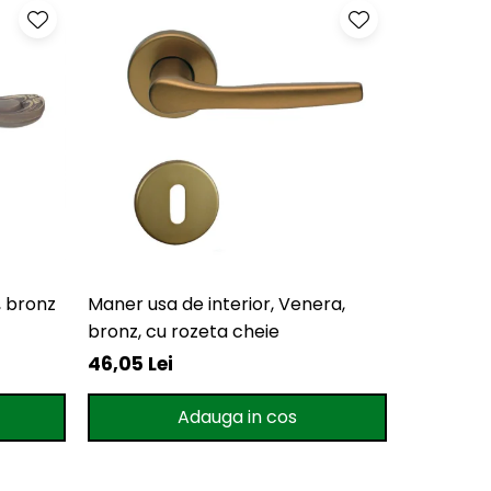
, bronz
Maner usa de interior, Venera,
Maner usa
bronz, cu rozeta cheie
mat, cu r
46,05 Lei
99,95 Le
Adauga in cos