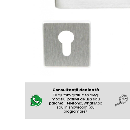
River 12 mm
Timeless 12mm
Woodstock 8mm
Woodstock PRO 8mm
Woodstock XL 10mm
Woodstock XL 8mm
ADO Floor - SPC
Finsa - Laminat
Finfloor 12mm
Finfloor XL 10mm
Style 8mm
Supreme 8mm
Consultanță dedicată
Te ajutăm gratuit să alegi
Kaindl - Laminat
modelul potrivit de ușă sau
parchet – telefonic, WhatsApp
Kronotex - Laminat
sau în showroom (cu
programare).
Advanced 8 mm
Amazone 10 mm