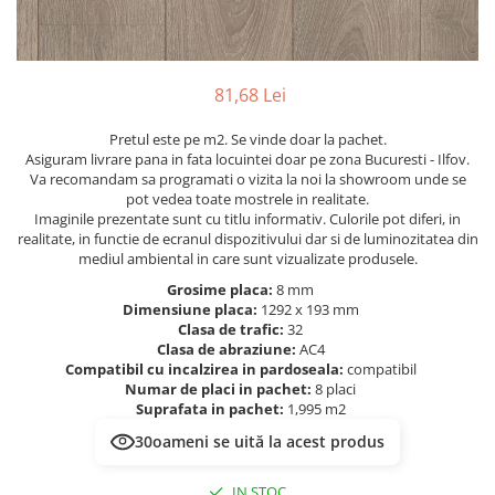
River 12 mm
Timeless 12mm
Woodstock 8mm
81,68 Lei
Woodstock PRO 8mm
Woodstock XL 10mm
Pretul este pe m2. Se vinde doar la pachet.
Woodstock XL 8mm
Asiguram livrare pana in fata locuintei doar pe zona Bucuresti - Ilfov.
Va recomandam sa programati o vizita la noi la showroom unde se
ADO Floor - SPC
pot vedea toate mostrele in realitate.
Imaginile prezentate sunt cu titlu informativ. Culorile pot diferi, in
Finsa - Laminat
realitate, in functie de ecranul dispozitivului dar si de luminozitatea din
Finfloor 12mm
mediul ambiental in care sunt vizualizate produsele.
Finfloor XL 10mm
Grosime placa:
8 mm
Dimensiune placa:
1292 x 193 mm
Style 8mm
Clasa de trafic:
32
Supreme 8mm
Clasa de abraziune:
AC4
Compatibil cu incalzirea in pardoseala:
compatibil
Kaindl - Laminat
Numar de placi in pachet:
8 placi
Kronotex - Laminat
Suprafata in pachet:
1,995 m2
Advanced 8 mm
30
oameni se uită la acest produs
Amazone 10 mm
IN STOC