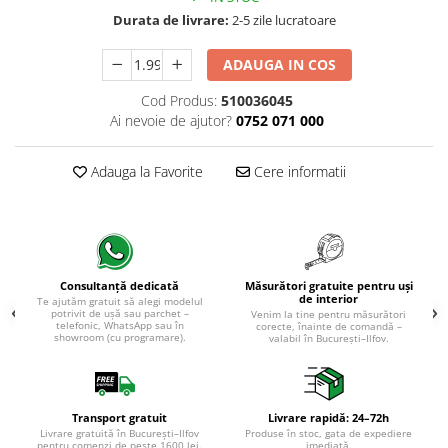
Evolution 12 mm
Durata de livrare:
2-5 zile lucratoare
Exquisit 8 mm
Herringbone 8 mm
ADAUGA IN COS
Mammut 12 mm
Cod Produs:
510036045
Progress 10 mm
Ai nevoie de ajutor?
0752 071 000
Robusto 12 mm
Adauga la Favorite
Cere informatii
Măsurători gratuite pentru uși
Consultanță dedicată
de interior
Te ajutăm gratuit să alegi modelul
potrivit de ușă sau parchet –
Venim la tine pentru măsurători
telefonic, WhatsApp sau în
corecte, înainte de comandă –
showroom (cu programare).
valabil în București–Ilfov.
Transport gratuit
Livrare rapidă: 24–72h
Livrare gratuită în București–Ilfov
Produse în stoc, gata de expediere
pentru comenzi de peste 1600 lei.
imediată.