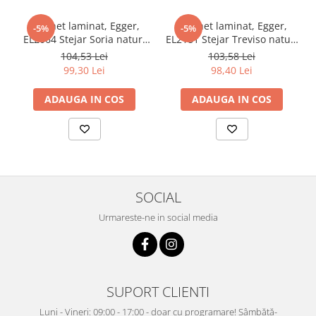
Parchet laminat, Egger,
Parchet laminat, Egger,
-5%
-5%
EL2064 Stejar Soria natur,
EL2181 Stejar Treviso natur,
10 mm, 4V, AQ24, Be
10 mm, 4V, AQ24, Live
104,53 Lei
103,58 Lei
Simplistic 2
Natural 2
99,30 Lei
98,40 Lei
ADAUGA IN COS
ADAUGA IN COS
SOCIAL
Urmareste-ne in social media
SUPORT CLIENTI
Luni - Vineri: 09:00 - 17:00 - doar cu programare! Sâmbătă-