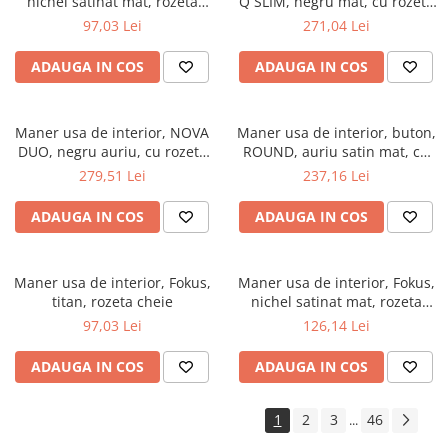
nichel satinat mat, rozeta
Q SLIM, negru mat, cu rozeta
cheie
cheie
97,03 Lei
271,04 Lei
ADAUGA IN COS
ADAUGA IN COS
Maner usa de interior, NOVA
Maner usa de interior, buton,
DUO, negru auriu, cu rozeta
ROUND, auriu satin mat, cu
cheie
rozeta cheie
279,51 Lei
237,16 Lei
ADAUGA IN COS
ADAUGA IN COS
Maner usa de interior, Fokus,
Maner usa de interior, Fokus,
titan, rozeta cheie
nichel satinat mat, rozeta
buton
97,03 Lei
126,14 Lei
ADAUGA IN COS
ADAUGA IN COS
1
2
3
46
...