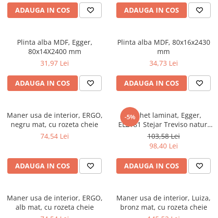
River 12 mm
ADAUGA IN COS
ADAUGA IN COS
Timeless 12mm
Woodstock 8mm
Plinta alba MDF, Egger,
Plinta alba MDF, 80x16x2430
Woodstock PRO 8mm
80x14X2400 mm
mm
Woodstock XL 10mm
31,97 Lei
34,73 Lei
Woodstock XL 8mm
ADO Floor - SPC
ADAUGA IN COS
ADAUGA IN COS
Finsa - Laminat
Finfloor 12mm
Maner usa de interior, ERGO,
Parchet laminat, Egger,
-5%
negru mat, cu rozeta cheie
EL2181 Stejar Treviso natur,
Finfloor XL 10mm
10 mm, 4V, AQ24, Live Natural
74,54 Lei
103,58 Lei
Style 8mm
2
98,40 Lei
Supreme 8mm
Kaindl - Laminat
ADAUGA IN COS
ADAUGA IN COS
Kronotex - Laminat
Advanced 8 mm
Maner usa de interior, ERGO,
Maner usa de interior, Luiza,
Amazone 10 mm
alb mat, cu rozeta cheie
bronz mat, cu rozeta cheie