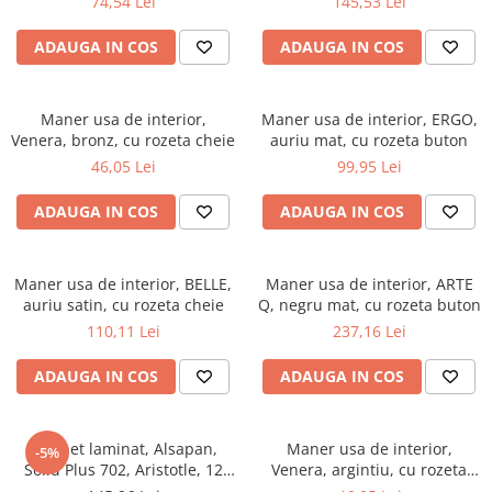
Evolution 12 mm
74,54 Lei
145,53 Lei
Exquisit 8 mm
ADAUGA IN COS
ADAUGA IN COS
Herringbone 8 mm
Mammut 12 mm
Progress 10 mm
Maner usa de interior,
Maner usa de interior, ERGO,
Venera, bronz, cu rozeta cheie
auriu mat, cu rozeta buton
Robusto 12 mm
46,05 Lei
99,95 Lei
ADAUGA IN COS
ADAUGA IN COS
Maner usa de interior, BELLE,
Maner usa de interior, ARTE
auriu satin, cu rozeta cheie
Q, negru mat, cu rozeta buton
110,11 Lei
237,16 Lei
ADAUGA IN COS
ADAUGA IN COS
Parchet laminat, Alsapan,
Maner usa de interior,
-5%
Solid Plus 702, Aristotle, 12
Venera, argintiu, cu rozeta
mm 33/AC6 4V 5G
cheie