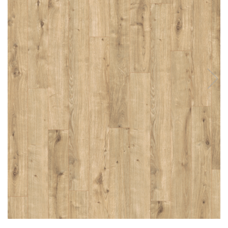
River 12 mm
Timeless 12mm
Woodstock 8mm
Woodstock PRO 8mm
Woodstock XL 10mm
Woodstock XL 8mm
ADO Floor - SPC
Finsa - Laminat
Finfloor 12mm
Finfloor XL 10mm
Style 8mm
Supreme 8mm
Kaindl - Laminat
Kronotex - Laminat
Advanced 8 mm
Amazone 10 mm