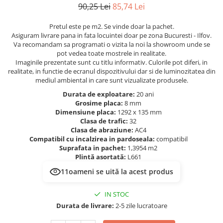
Evolution 12 mm
90,25 Lei
85,74 Lei
Exquisit 8 mm
Herringbone 8 mm
Pretul este pe m2. Se vinde doar la pachet.
Asiguram livrare pana in fata locuintei doar pe zona Bucuresti - Ilfov.
Mammut 12 mm
Va recomandam sa programati o vizita la noi la showroom unde se
Progress 10 mm
pot vedea toate mostrele in realitate.
Imaginile prezentate sunt cu titlu informativ. Culorile pot diferi, in
Robusto 12 mm
realitate, in functie de ecranul dispozitivului dar si de luminozitatea din
mediul ambiental in care sunt vizualizate produsele.
Durata de exploatare:
20 ani
Grosime placa:
8 mm
Dimensiune placa:
1292 x 135 mm
Clasa de trafic:
32
Clasa de abraziune:
AC4
Compatibil cu incalzirea in pardoseala:
compatibil
Suprafata in pachet:
1,3954 m2
Plintă asortată:
L661
11
oameni se uită la acest produs
IN STOC
Durata de livrare:
2-5 zile lucratoare