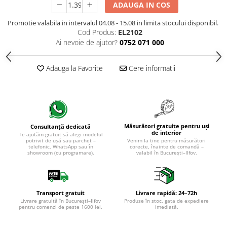
ADAUGA IN COS
Promotie valabila in intervalul 04.08 - 15.08 in limita stocului disponibil.
Cod Produs:
EL2102
Ai nevoie de ajutor?
0752 071 000
Adauga la Favorite
Cere informatii
Măsurători gratuite pentru uși
Consultanță dedicată
de interior
Te ajutăm gratuit să alegi modelul
potrivit de ușă sau parchet –
Venim la tine pentru măsurători
telefonic, WhatsApp sau în
corecte, înainte de comandă –
showroom (cu programare).
valabil în București–Ilfov.
Transport gratuit
Livrare rapidă: 24–72h
Livrare gratuită în București–Ilfov
Produse în stoc, gata de expediere
pentru comenzi de peste 1600 lei.
imediată.