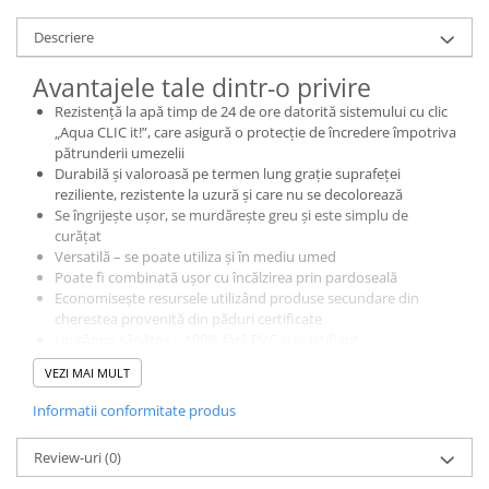
Descriere
Avantajele tale dintr-o privire
Rezistență la apă timp de 24 de ore datorită sistemului cu clic
„Aqua CLIC it!”, care asigură o protecție de încredere împotriva
pătrunderii umezelii
Durabilă și valoroasă pe termen lung grație suprafeței
reziliente, rezistente la uzură și care nu se decolorează
Se îngrijește ușor, se murdărește greu și este simplu de
curățat
Versatilă – se poate utiliza și în mediu umed
Poate fi combinată ușor cu încălzirea prin pardoseală
Economisește resursele utilizând produse secundare din
cherestea provenită din păduri certificate
Un cămin sănătos – 100% fără PVC și plastifiant
Un raport calitate-preț excelent
VEZI MAI MULT
Descoperiți NatureSense Aqua – pardoseala laminată care vă
îmbogățește casa. Datorită sistemului de montaj rezistent la apă
Informatii conformitate produs
Aqua CLIC it!, este perfectă pentru casa dumneavoastră. Fie că
este montat în baie sau în bucătărie, sistemul cu clic asigură
Review-uri
(0)
protecție de încredere împotriva pătrunderii umezelii și
garantează o montare simplă. Suprafața robustă, rezistentă la