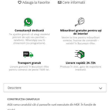
Adauga la Favorite
Cere informatii
Măsurători gratuite pentru uși
Consultanță dedicată
de interior
Te ajutăm gratuit să alegi modelul
potrivit de ușă sau parchet –
Venim la tine pentru măsurători
telefonic, WhatsApp sau în
corecte, înainte de comandă –
showroom (cu programare).
valabil în București–Ilfov.
Transport gratuit
Livrare rapidă: 24–72h
Livrare gratuită în București–Ilfov
Produse în stoc, gata de expediere
pentru comenzi de peste 1600 lei.
imediată.
Descriere
CONSTRUCȚIA CANATULUI
Atât rama canatului cât și panourile sunt executate din MDF. În funcţie de