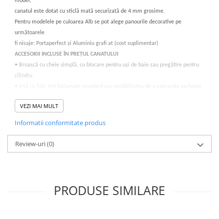
model,
canatul este dotat cu sticlă mată securizată de 4 mm grosime.
Pentru modelele pe culoarea Alb se pot alege panourile decorative pe
următoarele
fi nisaje: Portaperfect și Aluminiu grafi at (cost suplimentar)
ACCESORII INCLUSE ÎN PREȚUL CANATULUI
• Broască cu cheie simplă, cu blocare pentru uși de baie sau pregătire pentru
cilindru
• Ușă cu falţ: trei balamale standard sau posibilitatea de a comanda pachetul
PRIME
VEZI MAI MULT
(cost suplimentar); ușă fără falţ: două balamale 3D
• Sticlă mată călită
Informatii conformitate produs
• Pregătire pentru scurtare (maxim 30 mm)
• Mâner rotund (pentru uși glisante)
Review-uri
(0)
TOC
Tocuri recomandate pentru uși cu falț:
• PORTA SYSTEM pag. 168
• MINIMAX pag. 166
PRODUSE SIMILARE
• Tocuri din oţel pag. 178-183
Tocuri recomandate pentru uși fără falț:
• PORTA SYSTEM ELEGANCE pag. 170