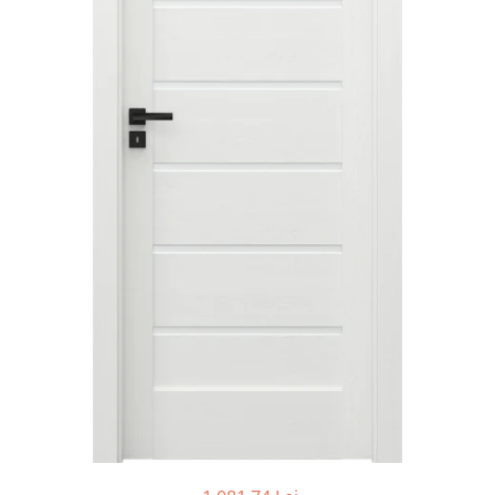
River 12 mm
Timeless 12mm
Woodstock 8mm
Woodstock PRO 8mm
Woodstock XL 10mm
Woodstock XL 8mm
ADO Floor - SPC
Finsa - Laminat
Finfloor 12mm
Finfloor XL 10mm
Style 8mm
Supreme 8mm
Kaindl - Laminat
Kronotex - Laminat
Advanced 8 mm
Amazone 10 mm