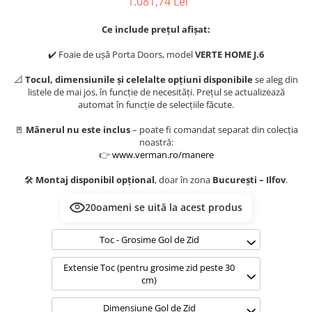
1.081,74 Lei
Evolution 12 mm
Exquisit 8 mm
Ce include prețul afișat:
Herringbone 8 mm
✔️ Foaie de ușă Porta Doors, model
VERTE HOME J.6
Mammut 12 mm
Progress 10 mm
📐
Tocul, dimensiunile și celelalte opțiuni disponibile
se aleg din
Robusto 12 mm
listele de mai jos, în funcție de necesități. Prețul se actualizează
automat în funcție de selecțiile făcute.
🚪
Mânerul nu este inclus
– poate fi comandat separat din colecția
noastră:
👉
www.verman.ro/manere
🛠️
Montaj disponibil opțional
, doar în zona
București – Ilfov
.
20
oameni se uită la acest produs
Toc - Grosime Gol de Zid
Extensie Toc (pentru grosime zid peste 30
cm)
Dimensiune Gol de Zid