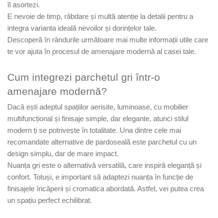
îl asortezi.
River 12 mm
E nevoie de timp, răbdare și multă atenție la detalii pentru a
Timeless 12mm
integra varianta ideală nevoilor și dorințelor tale.
Woodstock 8mm
Descoperă în rândurile următoare mai multe informații utile care
Woodstock PRO 8mm
te vor ajuta în procesul de amenajare modernă al casei tale.
Woodstock XL 10mm
Woodstock XL 8mm
Cum integrezi parchetul gri într-o
ADO Floor - SPC
amenajare modernă?
Finsa - Laminat
Dacă ești adeptul spațiilor aerisite, luminoase, cu mobilier
Finfloor 12mm
multifuncțional și finisaje simple, dar elegante, atunci stilul
Finfloor XL 10mm
modern ți se potrivește în totalitate. Una dintre cele mai
Style 8mm
recomandate alternative de pardoseală este parchetul cu un
Supreme 8mm
design simplu, dar de mare impact.
Kaindl - Laminat
Nuanța gri este o alternativă versatilă, care inspiră eleganță și
Kronotex - Laminat
confort. Totuși, e important să adaptezi nuanța în funcție de
finisajele încăperii și cromatica abordată. Astfel, vei putea crea
Advanced 8 mm
un spațiu perfect echilibrat.
Amazone 10 mm