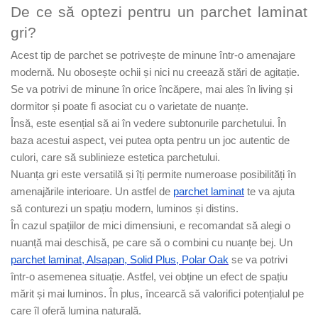
Evolution 12 mm
De ce să optezi pentru un parchet laminat
Exquisit 8 mm
gri?
Herringbone 8 mm
Mammut 12 mm
Acest tip de parchet se potrivește de minune într-o amenajare
modernă. Nu obosește ochii și nici nu creează stări de agitație.
Progress 10 mm
Se va potrivi de minune în orice încăpere, mai ales în living și
Robusto 12 mm
dormitor și poate fi asociat cu o varietate de nuanțe.
Însă, este esențial să ai în vedere subtonurile parchetului. În
baza acestui aspect, vei putea opta pentru un joc autentic de
culori, care să sublinieze estetica parchetului.
Nuanța gri este versatilă și îți permite numeroase posibilități în
amenajările interioare. Un astfel de
parchet laminat
te va ajuta
să conturezi un spațiu modern, luminos și distins.
În cazul spațiilor de mici dimensiuni, e recomandat să alegi o
nuanță mai deschisă, pe care să o combini cu nuanțe bej. Un
parchet laminat, Alsapan, Solid Plus, Polar Oak
se va potrivi
într-o asemenea situație. Astfel, vei obține un efect de spațiu
mărit și mai luminos. În plus, încearcă să valorifici potențialul pe
care îl oferă lumina naturală.