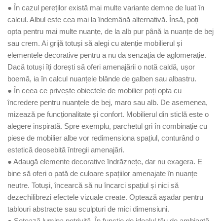
● În cazul pereților există mai multe variante demne de luat în
calcul. Albul este cea mai la îndemână alternativă. Însă, poți
opta pentru mai multe nuanțe, de la alb pur până la nuanțe de bej
sau crem. Ai grijă totuși să alegi cu atenție mobilierul și
elementele decorative pentru a nu da senzația de aglomerație.
Dacă totuși îți dorești să oferi amenajării o notă caldă, ușor
boemă, ia în calcul nuanțele blânde de galben sau albastru.
● În ceea ce privește obiectele de mobilier poți opta cu
încredere pentru nuanțele de bej, maro sau alb. De asemenea,
mizează pe funcționalitate și confort. Mobilierul din sticlă este o
alegere inspirată. Spre exemplu, parchetul gri în combinație cu
piese de mobilier albe vor redimensiona spațiul, conturând o
estetică deosebită întregii amenajări.
● Adaugă elemente decorative îndrăznețe, dar nu exagera. E
bine să oferi o pată de culoare spațiilor amenajate în nuanțe
neutre. Totuși, încearcă să nu încarci spațiul și nici să
dezechilibrezi efectele vizuale create. Optează așadar pentru
tablouri abstracte sau sculpturi de mici dimensiuni.