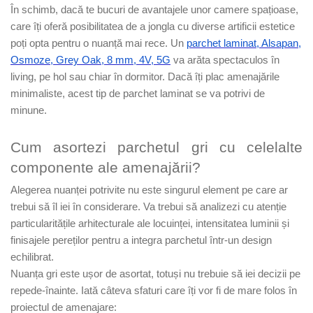
În schimb, dacă te bucuri de avantajele unor camere spațioase,
care îți oferă posibilitatea de a jongla cu diverse artificii estetice
poți opta pentru o nuanță mai rece. Un
parchet laminat, Alsapan,
Osmoze, Grey Oak, 8 mm, 4V, 5G
va arăta spectaculos în
living, pe hol sau chiar în dormitor. Dacă îți plac amenajările
minimaliste, acest tip de parchet laminat se va potrivi de
minune.
Cum asortezi parchetul gri cu celelalte
componente ale amenajării?
Alegerea nuanței potrivite nu este singurul element pe care ar
trebui să îl iei în considerare. Va trebui să analizezi cu atenție
particularitățile arhitecturale ale locuinței, intensitatea luminii și
finisajele pereților pentru a integra parchetul într-un design
echilibrat.
Nuanța gri este ușor de asortat, totuși nu trebuie să iei decizii pe
repede-înainte. Iată câteva sfaturi care îți vor fi de mare folos în
proiectul de amenajare: