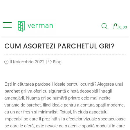
Parchet
Usi de interior
0,00
Alsapan - Laminat
Usi in stoc Porta Doors
Solid 10 mm
Usi in stoc, Filomuro, cu toc
CUM ASORTEZI PARCHETUL GRI?
ascuns, Ermetika si Porta Doors
Distingo XL 10 mm
Uși in stoc glisante in perete
Liberte 10mm
11 Noiembrie 2022
|
Blog
Solid Plus 12mm
Uși la termen Porta Doors
Elegant Herringbone 8mm
Uși vopsite Porta Doors
Allure Herringbone 10mm
Uși stil LOFT
Ești în căutarea pardoselii ideale pentru locuință? Alegerea unui
Liberte Herringbone 10 mm
Uși rama și panou cu finisaj
parchet gri
va oferi cu siguranță o notă deosebită întregii
Solid Plus Herringbone 12mm
sintetic Porta Doors
amenajării. Nuanța gri se numără printre cele mai inedite
Osmoze 8mm
Uși cu finisaj sintetic Porta Doors
variante de parchet, fiind ideale pentru a contura spații moderne,
Egger - Laminat
Uși cu furnir natural Porta Doors
cu un aer fresh și minimalist. Totuși, în ciuda aspectului
Tarkett - Laminat
impecabil pe care îl prezintă și a efectelor vizuale spectaculoase
Giant 12mm
pe care le oferă, este nevoie de o atenție sporită modului în care