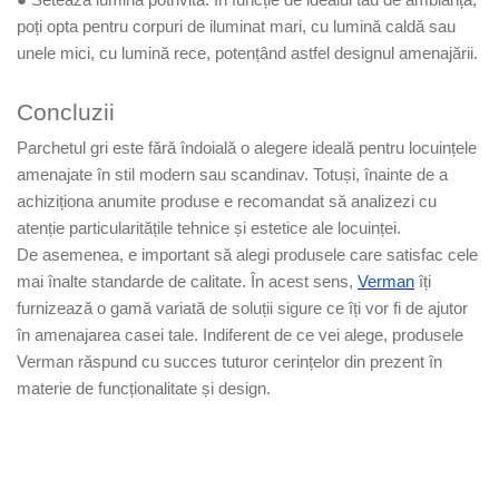
● Setează lumina potrivită. În funcție de idealul tău de ambianță,
poți opta pentru corpuri de iluminat mari, cu lumină caldă sau
unele mici, cu lumină rece, potențând astfel designul amenajării.
Concluzii
Parchetul gri este fără îndoială o alegere ideală pentru locuințele
amenajate în stil modern sau scandinav. Totuși, înainte de a
achiziționa anumite produse e recomandat să analizezi cu
atenție particularitățile tehnice și estetice ale locuinței.
De asemenea, e important să alegi produsele care satisfac cele
mai înalte standarde de calitate. În acest sens,
Verman
îți
furnizează o gamă variată de soluții sigure ce îți vor fi de ajutor
în amenajarea casei tale. Indiferent de ce vei alege, produsele
Verman răspund cu succes tuturor cerințelor din prezent în
materie de funcționalitate și design.