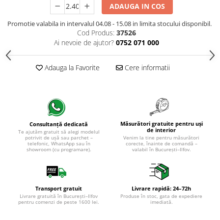
ADAUGA IN COS
Promotie valabila in intervalul 04.08 - 15.08 in limita stocului disponibil.
Cod Produs:
37526
Ai nevoie de ajutor?
0752 071 000
Adauga la Favorite
Cere informatii
Măsurători gratuite pentru uși
Consultanță dedicată
de interior
Te ajutăm gratuit să alegi modelul
potrivit de ușă sau parchet –
Venim la tine pentru măsurători
telefonic, WhatsApp sau în
corecte, înainte de comandă –
showroom (cu programare).
valabil în București–Ilfov.
Transport gratuit
Livrare rapidă: 24–72h
Livrare gratuită în București–Ilfov
Produse în stoc, gata de expediere
pentru comenzi de peste 1600 lei.
imediată.