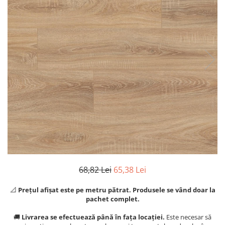
River 12 mm
Timeless 12mm
Woodstock 8mm
Woodstock PRO 8mm
Woodstock XL 10mm
Woodstock XL 8mm
ADO Floor - SPC
Finsa - Laminat
Finfloor 12mm
Finfloor XL 10mm
Style 8mm
Supreme 8mm
Kaindl - Laminat
68,82 Lei
65,38 Lei
Kronotex - Laminat
📐
Prețul afișat este pe metru pătrat. Produsele se vând doar la
Advanced 8 mm
pachet complet.
Amazone 10 mm
🚚
Livrarea se efectuează până în fața locației.
Este necesar să