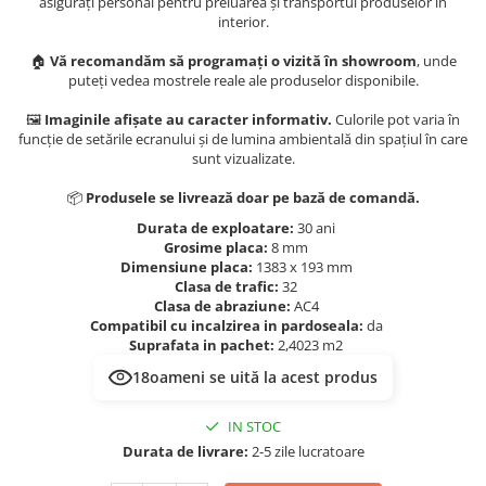
Evolution 12 mm
asigurați personal pentru preluarea și transportul produselor în
interior.
Exquisit 8 mm
Herringbone 8 mm
🏠
Vă recomandăm să programați o vizită în showroom
, unde
puteți vedea mostrele reale ale produselor disponibile.
Mammut 12 mm
Progress 10 mm
🖼️
Imaginile afișate au caracter informativ.
Culorile pot varia în
funcție de setările ecranului și de lumina ambientală din spațiul în care
Robusto 12 mm
sunt vizualizate.
📦
Produsele se livrează doar pe bază de comandă.
Durata de exploatare:
30 ani
Grosime placa:
8 mm
Dimensiune placa:
1383 x 193 mm
Clasa de trafic:
32
Clasa de abraziune:
AC4
Compatibil cu incalzirea in pardoseala:
da
Suprafata in pachet:
2,4023 m2
18
oameni se uită la acest produs
IN STOC
Durata de livrare:
2-5 zile lucratoare