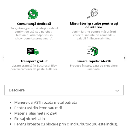
Evolution 12 mm
Exquisit 8 mm
Herringbone 8 mm
Mammut 12 mm
Măsurători gratuite pentru uși
Consultanță dedicată
de interior
Te ajutăm gratuit să alegi modelul
Progress 10 mm
potrivit de ușă sau parchet –
Venim la tine pentru măsurători
telefonic, WhatsApp sau în
corecte, înainte de comandă –
Robusto 12 mm
showroom (cu programare).
valabil în București–Ilfov.
Transport gratuit
Livrare rapidă: 24–72h
Livrare gratuită în București–Ilfov
Produse în stoc, gata de expediere
pentru comenzi de peste 1600 lei.
imediată.
Descriere
Manere usi ASTI rozeta metal patrata
Pentru usi din lemn sau mdf
Material aliaj metalic ZnAl
Finisaj nichel satin
Pentru broaste
cu blocare prin cilindru/butuc (nu este inclus).