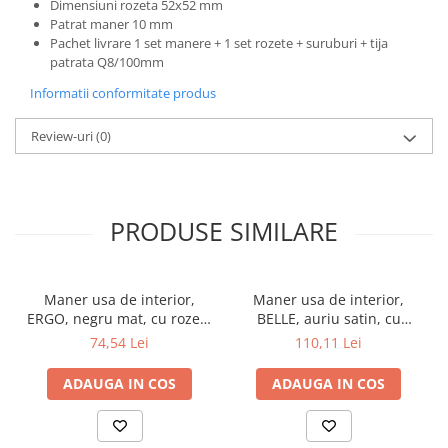
Dimensiuni rozeta 52x52 mm
Patrat maner 10 mm
Pachet livrare 1 set manere + 1 set rozete + suruburi + tija
patrata Q8/100mm
Informatii conformitate produs
Review-uri
(0)
PRODUSE SIMILARE
Maner usa de interior,
Maner usa de interior,
ERGO, negru mat, cu rozeta
BELLE, auriu satin, cu
cheie
rozeta cheie
74,54 Lei
110,11 Lei
ADAUGA IN COS
ADAUGA IN COS