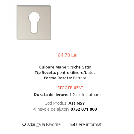
River 12 mm
Timeless 12mm
Woodstock 8mm
Woodstock PRO 8mm
Woodstock XL 10mm
Woodstock XL 8mm
ADO Floor - SPC
84,70 Lei
Finsa - Laminat
Culoare Maner:
Nichel Satin
Finfloor 12mm
Tip Rozeta:
pentru cilindru/butuc
Finfloor XL 10mm
Forma Rozeta:
Patrata
Style 8mm
STOC EPUIZAT
Supreme 8mm
Durata de livrare:
1-2 zile lucratoare
Kaindl - Laminat
Cod Produs:
AstiNSY
Ai nevoie de ajutor?
0752 071 000
Kronotex - Laminat
Advanced 8 mm
Adauga la Favorite
Cere informatii
Amazone 10 mm