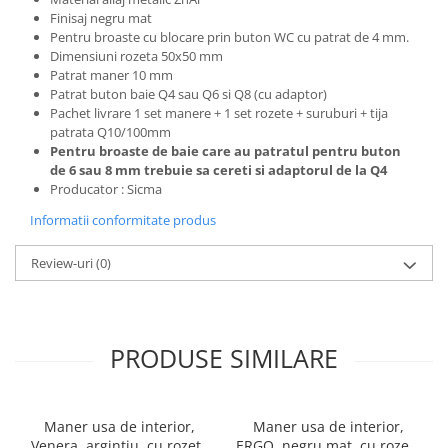
Finisaj negru mat
Pentru broaste
cu blocare prin buton WC cu patrat de 4 mm.
Dimensiuni rozeta 50x50 mm
Patrat maner 10 mm
Patrat buton baie Q4 sau Q6 si Q8 (cu adaptor)
Pachet livrare 1 set manere + 1 set rozete + suruburi + tija
patrata Q10/100mm
Pentru broaste de baie care au patratul pentru buton
de 6 sau 8 mm trebuie sa cereti si
adaptorul de la Q4
Producator : Sicma
Informatii conformitate produs
Review-uri
(0)
PRODUSE SIMILARE
Maner usa de interior,
Maner usa de interior,
Venera, argintiu, cu rozeta
ERGO, negru mat, cu rozeta