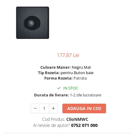
River 12 mm
Timeless 12mm
Woodstock 8mm
Woodstock PRO 8mm
Woodstock XL 10mm
Woodstock XL 8mm
ADO Floor - SPC
177,87 Lei
Finsa - Laminat
Culoare Maner:
Negru Mat
Finfloor 12mm
Tip Rozeta:
pentru Buton baie
Finfloor XL 10mm
Forma Rozeta:
Patrata
Style 8mm
IN STOC
Supreme 8mm
Durata de livrare:
1-2 zile lucratoare
Kaindl - Laminat
ADAUGA IN COS
Kronotex - Laminat
Cod Produs:
ClioNMWC
Advanced 8 mm
Ai nevoie de ajutor?
0752 071 000
Amazone 10 mm