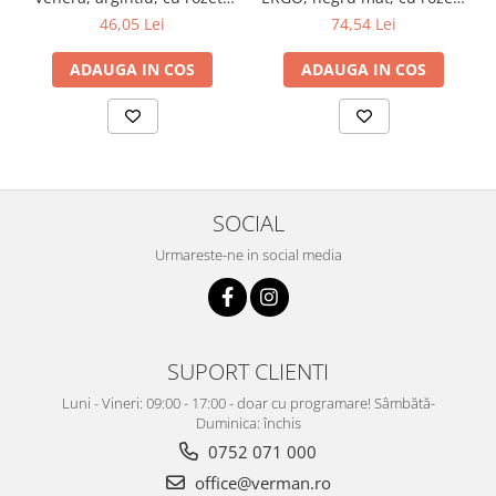
cheie
cheie
46,05 Lei
74,54 Lei
ADAUGA IN COS
ADAUGA IN COS
SOCIAL
Urmareste-ne in social media
SUPORT CLIENTI
Luni - Vineri: 09:00 - 17:00 - doar cu programare! Sâmbătă-
Duminica: închis
0752 071 000
office@verman.ro