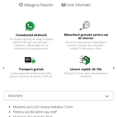
Evolution 12 mm
Adauga la Favorite
Cere informatii
Exquisit 8 mm
Herringbone 8 mm
Mammut 12 mm
Progress 10 mm
Robusto 12 mm
Măsurători gratuite pentru uși
Consultanță dedicată
de interior
Te ajutăm gratuit să alegi modelul
potrivit de ușă sau parchet –
Venim la tine pentru măsurători
telefonic, WhatsApp sau în
corecte, înainte de comandă –
showroom (cu programare).
valabil în București–Ilfov.
Transport gratuit
Livrare rapidă: 24–72h
Livrare gratuită în București–Ilfov
Produse în stoc, gata de expediere
pentru comenzi de peste 1600 lei.
imediată.
Descriere
Manere usi CLIO rozeta metalica 7 mm
Pentru usi din lemn sau mdf
Material aliaj metalic ZnAl