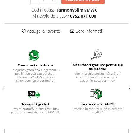
Evolution 12 mm
Exquisit 8 mm
Cod Produs:
HarmonySlimNMWC
Herringbone 8 mm
Ai nevoie de ajutor?
0752 071 000
Mammut 12 mm
Progress 10 mm
Adauga la Favorite
Cere informatii
Robusto 12 mm
Măsurători gratuite pentru uși
Consultanță dedicată
de interior
Te ajutăm gratuit să alegi modelul
potrivit de ușă sau parchet –
Venim la tine pentru măsurători
telefonic, WhatsApp sau în
corecte, înainte de comandă –
showroom (cu programare).
valabil în București–Ilfov.
Transport gratuit
Livrare rapidă: 24–72h
Livrare gratuită în București–Ilfov
Produse în stoc, gata de expediere
pentru comenzi de peste 1600 lei.
imediată.