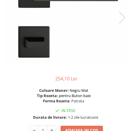
River 12 mm
Timeless 12mm
Woodstock 8mm
Woodstock PRO 8mm
Woodstock XL 10mm
Woodstock XL 8mm
ADO Floor - SPC
Finsa - Laminat
Finfloor 12mm
Finfloor XL 10mm
254,10 Lei
Style 8mm
Supreme 8mm
Culoare Maner:
Negru Mat
Tip Rozeta:
pentru Buton baie
Kaindl - Laminat
Forma Rozeta:
Patrata
Kronotex - Laminat
IN STOC
Advanced 8 mm
Durata de livrare:
1-2 zile lucratoare
Amazone 10 mm
ADAUGA IN COS