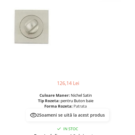
River 12 mm
Timeless 12mm
Woodstock 8mm
Woodstock PRO 8mm
Woodstock XL 10mm
Woodstock XL 8mm
ADO Floor - SPC
Finsa - Laminat
Finfloor 12mm
Finfloor XL 10mm
126,14 Lei
Style 8mm
Supreme 8mm
Culoare Maner:
Nichel Satin
Tip Rozeta:
pentru Buton baie
Kaindl - Laminat
Forma Rozeta:
Patrata
Kronotex - Laminat
25
oameni se uită la acest produs
Advanced 8 mm
Amazone 10 mm
IN STOC