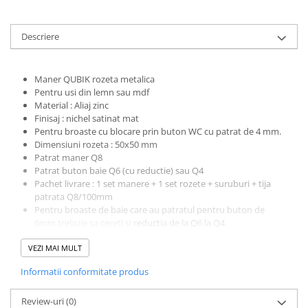
Descriere
Maner QUBIK rozeta metalica
Pentru usi din lemn sau mdf
Material : Aliaj zinc
Finisaj : nichel satinat mat
Pentru broaste
cu blocare prin buton WC cu patrat de 4 mm.
Dimensiuni rozeta : 50x50 mm
Patrat maner Q8
Patrat buton baie Q6 (cu reductie) sau Q4
Pachet livrare : 1 set manere + 1 set rozete + suruburi + tija
patrata Q8/100mm
Pentru broaste de baie care au patratul pentru buton de
6mm trebuie sa cereti si
reductia de la Q6 la Q4
Producator : Domino
VEZI MAI MULT
Informatii conformitate produs
Review-uri
(0)