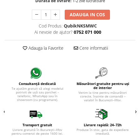
Evolution 12 mm
Durata de livrare:
1-2 zile lucratoare
Exquisit 8 mm
ADAUGA IN COS
Herringbone 8 mm
Mammut 12 mm
Cod Produs:
QubikNKSMWC
Ai nevoie de ajutor?
0752 071 000
Progress 10 mm
Robusto 12 mm
Adauga la Favorite
Cere informatii
Măsurători gratuite pentru uși
Consultanță dedicată
de interior
Te ajutăm gratuit să alegi modelul
potrivit de ușă sau parchet –
Venim la tine pentru măsurători
telefonic, WhatsApp sau în
corecte, înainte de comandă –
showroom (cu programare).
valabil în București–Ilfov.
Transport gratuit
Livrare rapidă: 24–72h
Livrare gratuită în București–Ilfov
Produse în stoc, gata de expediere
pentru comenzi de peste 1600 lei.
imediată.