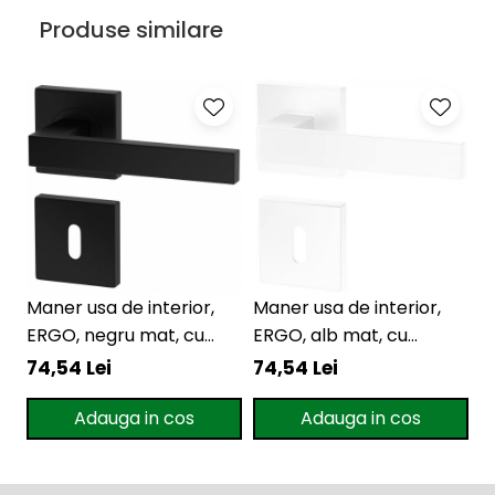
Produse similare
Maner usa de interior,
Maner usa de interior,
M
ERGO, negru mat, cu
ERGO, alb mat, cu
B
rozeta cheie
rozeta cheie
r
74,54 Lei
74,54 Lei
11
Adauga in cos
Adauga in cos