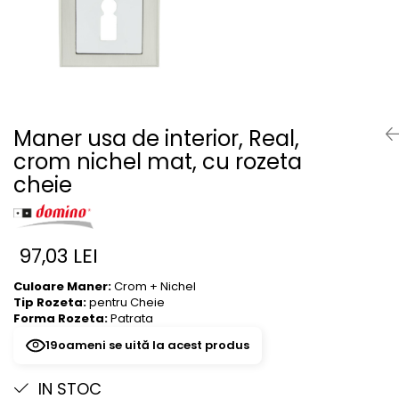
River 12 mm
Timeless 12mm
Woodstock 8mm
Woodstock PRO 8mm
Woodstock XL 10mm
Woodstock XL 8mm
Maner usa de interior, Real,
ADO Floor - SPC
crom nichel mat, cu rozeta
Finsa - Laminat
cheie
Finfloor 12mm
Finfloor XL 10mm
97,03 LEI
Style 8mm
Supreme 8mm
Culoare Maner:
Crom + Nichel
Kaindl - Laminat
Tip Rozeta:
pentru Cheie
Forma Rozeta:
Patrata
Kronotex - Laminat
19
oameni se uită la acest produs
Advanced 8 mm
Amazone 10 mm
IN STOC