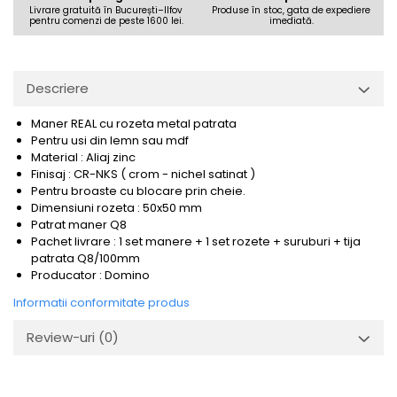
Livrare gratuită în București–Ilfov
Produse în stoc, gata de expediere
pentru comenzi de peste 1600 lei.
imediată.
Descriere
Maner REAL cu rozeta metal patrata
Pentru usi din lemn sau mdf
Material : Aliaj zinc
Finisaj : CR-NKS ( crom - nichel satinat )
Pentru broaste cu blocare prin cheie.
Dimensiuni rozeta : 50x50 mm
Patrat maner Q8
Pachet livrare : 1 set manere + 1 set rozete + suruburi + tija
patrata Q8/100mm
Producator : Domino
Informatii conformitate produs
Review-uri
(0)