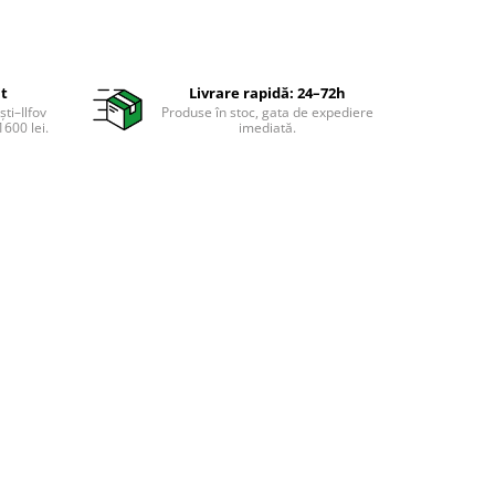
it
Livrare rapidă: 24–72h
ti–Ilfov
Produse în stoc, gata de expediere
600 lei.
imediată.