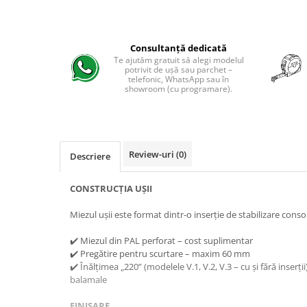
Consultanță dedicată
Te ajutăm gratuit să alegi modelul
potrivit de ușă sau parchet –
telefonic, WhatsApp sau în
showroom (cu programare).
Review-uri
(0)
Descriere
CONSTRUCȚIA UȘII
Miezul ușii este format dintr-o inserție de stabilizare conso
✔️ Miezul din PAL perforat – cost suplimentar
✔️ Pregătire pentru scurtare – maxim 60 mm
✔️ Înălțimea „220” (modelele V.1, V.2, V.3 – cu și fără inserți
balamale
FINISARE