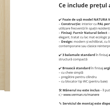
Ce include prețul a
✔️
Foaie de ușă model NATURA 
–
Construcție:
interior cu
PAL per
utilizare frecventă în spații reziden
–
Finisaj:
Furnir Natural Select
–
elegant, tratat cu lac mat ecologic p
–
Design:
modern și echilibrat, cu li
contemporane sau clasice reinterp
✔️
3 balamale standard
în finisaj
structură compactă
✔️
Broască standard
în finisaj
arg
– cu cheie simplă
– pregătire pentru cilindru
– cu blocator tip WC (pentru baie)
🛠️
Mânerul nu este inclus
– îl pu
👉
www.verman.ro/manere
🔧
Serviciul de montaj este dispo