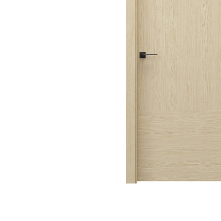
River 12 mm
Timeless 12mm
Woodstock 8mm
Woodstock PRO 8mm
Woodstock XL 10mm
Woodstock XL 8mm
ADO Floor - SPC
Finsa - Laminat
Finfloor 12mm
Finfloor XL 10mm
Style 8mm
Supreme 8mm
Kaindl - Laminat
Kronotex - Laminat
Advanced 8 mm
Amazone 10 mm