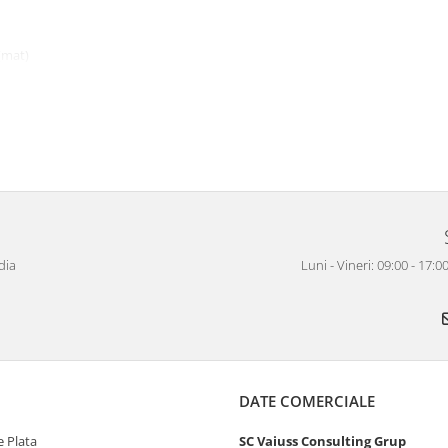
 (mat)
gintiu
,
auriu
sau
negru
gătire pentru cilindru
dia
Luni - Vineri: 09:00 - 17
DATE COMERCIALE
 Plata
SC Vaiuss Consulting Grup