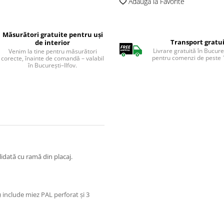
Adauga la Favorite
Măsurători gratuite pentru uși
Transport gratu
de interior
Livrare gratuită în Bucureș
Venim la tine pentru măsurători
pentru comenzi de peste 1
corecte, înainte de comandă – valabil
în București–Ilfov.
lidată cu ramă din placaj.
i) include miez PAL perforat și 3