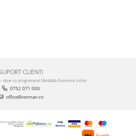
SUPORT CLIENTI
:00 - doar cu programare! Sâmbătă-Duminica: închis
0752 071 000
office@verman.ro