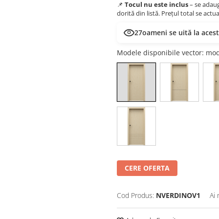
📌
Tocul nu este inclus
– se adaug
dorită din listă. Prețul total se act
27
oameni se uită la aces
Modele disponibile vector
: mo
CERE OFERTA
Cod Produs:
NVERDINOV1
Ai 