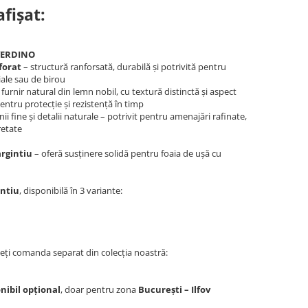
fișat:
VERDINO
forat
– structură ranforsată, durabilă și potrivită pentru
țiale sau de birou
 furnir natural din lemn nobil, cu textură distinctă și aspect
entru protecție și rezistență în timp
nii fine și detalii naturale – potrivit pentru amenajări rafinate,
retate
argintiu
– oferă susținere solidă pentru foaia de ușă cu
intiu
, disponibilă în 3 variante:
teți comanda separat din colecția noastră:
nibil opțional
, doar pentru zona
București – Ilfov