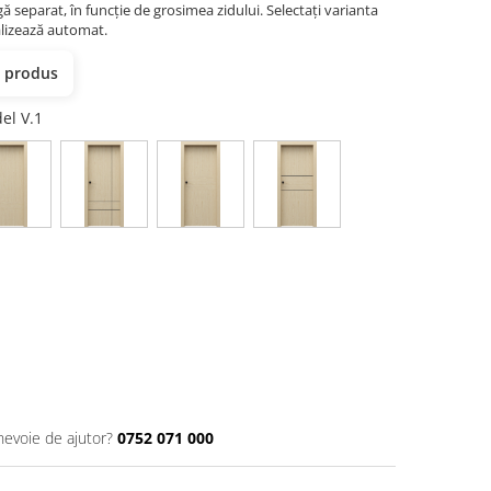
ă separat, în funcție de grosimea zidului. Selectați varianta
ualizează automat.
t produs
del V.1
nevoie de ajutor?
0752 071 000