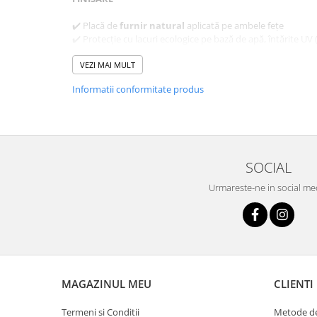
✔️ Placă de
furnir natural
aplicată pe ambele fețe
✔️ Protecție cu lacuri ecologice pe bază de apă, întărite UV
✔️ Inserții decorative din aluminiu – lățime 6 mm, culori:
ar
VEZI MAI MULT
ACCESORII
Informatii conformitate produs
Ușă cu falț: 3 balamale standard sau pachet PRIME
Ușă fără falț: 2 balamale 3D
Broască: cu cheie simplă, cu blocare pentru baie sau pre
Mâner rotund (pentru uși glisante)
SOCIAL
TOCURI
Urmareste-ne in social me
(vezi pag. 186–207 din catalogul Porta Doors)
Tocuri recomandate pentru uși cu falț:
PORTA SYSTEM
MAGAZINUL MEU
CLIENTI
Tocuri din OȚEL
Termeni si Conditii
Metode de