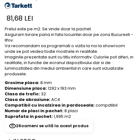
River 12 mm
Timeless 12mm
81,68 LEI
Woodstock 8mm
Woodstock PRO 8mm
Pretul este pe m2. Se vinde doar la pachet.
Asiguram livrare pana in fata locuintei doar pe zona Bucuresti -
Woodstock XL 10mm
Ilfov.
Woodstock XL 8mm
Va recomandam sa programati o vizita la noi la showroom
unde se pot vedea toate mostrele in realitate.
ADO Floor - SPC
Imaginile prezentate sunt cu titlu informativ. Culorile pot diferi, in
Finsa - Laminat
realitate, in functie de ecranul dispozitivului dar si de
luminozitatea din mediul ambiental in care sunt vizualizate
Finfloor 12mm
produsele.
Finfloor XL 10mm
Grosime placa:
8 mm
Style 8mm
Dimensiune placa:
1292 x 193 mm
Clasa de trafic:
32
Supreme 8mm
Clasa de abraziune:
AC4
Kaindl - Laminat
Compatibil cu incalzirea in pardoseala:
compatibil
Numar de placi in pachet:
8 placi
Kronotex - Laminat
Suprafata in pachet:
1,995 m2
Advanced 8 mm
26
oameni se uită la acest produs
Amazone 10 mm