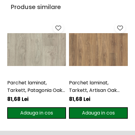
Produse similare
Parchet laminat,
Parchet laminat,
P
Tarkett, Patagonia Oak
Tarkett, Artisan Oak
T
Light, 8 mm, 4V
Natural, 8 mm, 4V
8
81,68 Lei
81,68 Lei
8
Adauga in cos
Adauga in cos