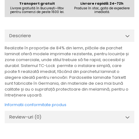
Transport gratuit
Livrare rapidă: 24–72h
Livrare gratuită în București–Ilfov
Produse în stoc, gata de expediere
pentru comenzi de peste 1600 lei.
imediată.
Descriere
Realizate în proporție de 84% din lemn, plăcile de parchet
laminat oferă modele imprimate rezistente, pentru locuințe și
zone comerciale, unde stilul trebuie să fie rapid, accesibil și
durabil. Sistemul TC-Lock permite o instalare simplă, care
poate fi realizată imediat, făcând din parchetul laminat o
alegere ideală pentru renovări. Pardoselile laminate Tarkett
sunt fabricate în Germania, din materiale de cea mai bună
calitate și au o suprafață protectoare din melamină, pentru o
întreținere ușoară.
Informatii conformitate produs
Review-uri
(0)