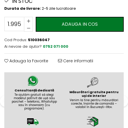
Evolution 12 mm
IN STOC
Exquisit 8 mm
Durata de livrare:
2-5 zile lucratoare
Herringbone 8 mm
Mammut 12 mm
ADAUGA IN COS
Progress 10 mm
Robusto 12 mm
Cod Produs:
510036047
Ai nevoie de ajutor?
0752 071 000
Adauga la Favorite
Cere informatii
Consultanță dedicată
Măsurători gratuite pentru
Te ajutăm gratuit să alegi
uși de interior
modelul potrivit de ușă sau
Venim la tine pentru măsurători
parchet – telefonic, WhatsApp
corecte, înainte de comandă –
sau în showroom (cu
valabil în București–Ilfov.
programare).