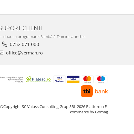
SUPORT CLIENTI
:00 - doar cu programare! Sâmbătă-Duminica: închis
0752 071 000
office@verman.ro
©Copyright SC Vaiuss Consulting Grup SRL 2026
Platforma E-
commerce by Gomag