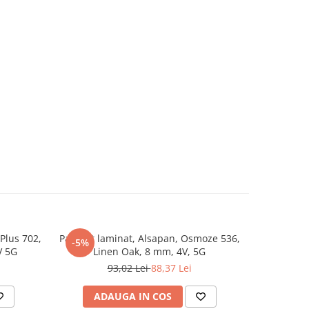
 Plus 702,
Parchet laminat, Alsapan, Osmoze 536,
Parchet la
-5%
V 5G
Linen Oak, 8 mm, 4V, 5G
93,02 Lei
88,37 Lei
ADAUGA IN COS
AD