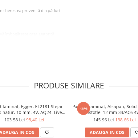
n cherestea provenită din păduri
vă îmbogățește casa. Datorită
erfectă pentru casa
 sistemul cu clic asigură
arantează o montare simplă.
zura zilnică. Este fabricată într-
stifiant și asigură un trai
celent și este alegerea perfectă
PRODUSE SIMILARE
t laminat, Egger, EL2181 Stejar
Parchet laminat, Alsapan, Solid
-5%
o natur, 10 mm, 4V, AQ24, Live
Aristotle, 12 mm 33/AC6 4
Natural 2
103,58 Lei
98,40 Lei
145,96 Lei
138,66 Lei
ADAUGA IN COS
ADAUGA IN COS