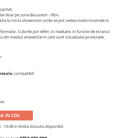
 pachet.
tei doar pe zona Bucuresti - Ilfov.
ita la noi la showroom unde se pot vedea toate mostrele in
ormativ. Culorile pot diferi, in realitate, in functie de ecranul
ea din mediul ambiental in care sunt vizualizate produsele.
mm
doseala:
compatibil
are
A IN COS
- 15.08 in limita stocului disponibil.