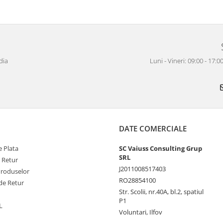
dia
Luni - Vineri: 09:00 - 17
DATE COMERCIALE
 Plata
SC Vaiuss Consulting Grup
SRL
e Retur
J2011008517403
Produselor
RO28854100
de Retur
Str. Scolii, nr.40A, bl.2, spatiul
P1
L
Voluntari, Ilfov