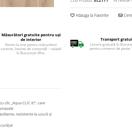
Cod Produs:
EL2171
Ai nevoie 
Adauga la Favorite
Cere 
Măsurători gratuite pentru uși
Transport gratu
de interior
Livrare gratuită în Bucureș
Venim la tine pentru măsurători
pentru comenzi de peste 1
corecte, înainte de comandă – valabil
în București–Ilfov.
u clic „Aqua CLIC it!”, care
umezelii
ziliente, rezistente la uzură și
 curățat