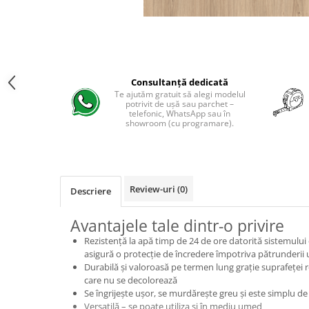
Evolution 12 mm
Exquisit 8 mm
Herringbone 8 mm
Mammut 12 mm
Progress 10 mm
Consultanță dedicată
Robusto 12 mm
Te ajutăm gratuit să alegi modelul
potrivit de ușă sau parchet –
telefonic, WhatsApp sau în
showroom (cu programare).
Review-uri
(0)
Descriere
Avantajele tale dintr-o privire
Rezistență la apă timp de 24 de ore datorită sistemului c
asigură o protecție de încredere împotriva pătrunderii 
Durabilă și valoroasă pe termen lung grație suprafeței re
care nu se decolorează
Se îngrijește ușor, se murdărește greu și este simplu de
Versatilă – se poate utiliza și în mediu umed