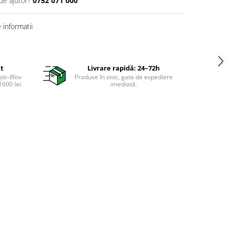
de ajutor?
0752 071 000
informatii
it
Livrare rapidă: 24–72h
ti–Ilfov
Produse în stoc, gata de expediere
600 lei.
imediată.