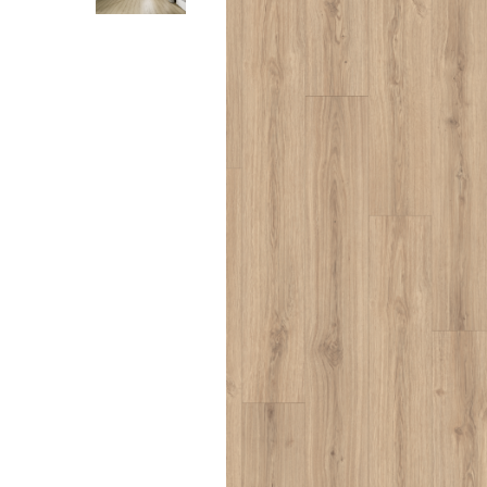
River 12 mm
Timeless 12mm
Woodstock 8mm
Woodstock PRO 8mm
Woodstock XL 10mm
Woodstock XL 8mm
ADO Floor - SPC
Finsa - Laminat
Finfloor 12mm
Finfloor XL 10mm
Style 8mm
Supreme 8mm
Kaindl - Laminat
Kronotex - Laminat
Advanced 8 mm
Amazone 10 mm