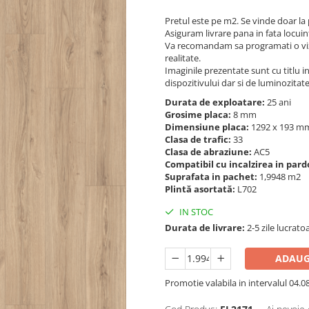
Pretul este pe m2. Se vinde doar la
Asiguram livrare pana in fata locuin
Va recomandam sa programati o viz
realitate.
Imaginile prezentate sunt cu titlu inf
dispozitivului dar si de luminozitat
Durata de exploatare:
25 ani
Grosime placa:
8 mm
Dimensiune placa:
1292 x 193 
Clasa de trafic:
33
Clasa de abraziune:
AC5
Compatibil cu incalzirea in par
Suprafata in pachet:
1,9948 m2
Plintă asortată:
L702
IN STOC
Durata de livrare:
2-5 zile lucrato
ADAUG
Promotie valabila in intervalul 04.08 