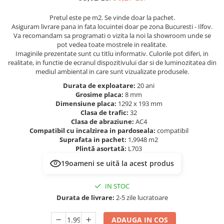
Evolution 12 mm
Exquisit 8 mm
Pretul este pe m2. Se vinde doar la pachet.
Herringbone 8 mm
Asiguram livrare pana in fata locuintei doar pe zona Bucuresti - Ilfov.
Va recomandam sa programati o vizita la noi la showroom unde se
Mammut 12 mm
pot vedea toate mostrele in realitate.
Progress 10 mm
Imaginile prezentate sunt cu titlu informativ. Culorile pot diferi, in
realitate, in functie de ecranul dispozitivului dar si de luminozitatea din
Robusto 12 mm
mediul ambiental in care sunt vizualizate produsele.
Durata de exploatare:
20 ani
Grosime placa:
8 mm
Dimensiune placa:
1292 x 193 mm
Clasa de trafic:
32
Clasa de abraziune:
AC4
Compatibil cu incalzirea in pardoseala:
compatibil
Suprafata in pachet:
1,9948 m2
Plintă asortată:
L703
19
oameni se uită la acest produs
IN STOC
Durata de livrare:
2-5 zile lucratoare
ADAUGA IN COS