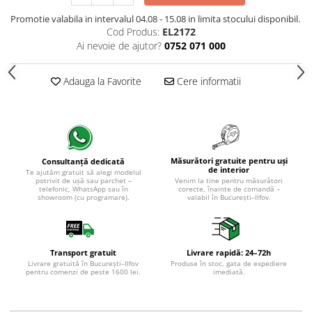
Promotie valabila in intervalul 04.08 - 15.08 in limita stocului disponibil.
Cod Produs:
EL2172
Ai nevoie de ajutor?
0752 071 000
Adauga la Favorite
Cere informatii
Măsurători gratuite pentru uși
Consultanță dedicată
de interior
Te ajutăm gratuit să alegi modelul
potrivit de ușă sau parchet –
Venim la tine pentru măsurători
telefonic, WhatsApp sau în
corecte, înainte de comandă –
showroom (cu programare).
valabil în București–Ilfov.
Transport gratuit
Livrare rapidă: 24–72h
Livrare gratuită în București–Ilfov
Produse în stoc, gata de expediere
pentru comenzi de peste 1600 lei.
imediată.