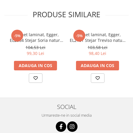
încălzirea prin pardoseală. Este fabricată într-un mod care
conservă resursele, nu conține deloc PVC și plastifiant, combină
PRODUSE SIMILARE
traiul sănătos cu versatilitatea și reprezintă alegerea perfectă
pentru spațiile utilizate intens și care au cerințe de curățare
stricte.
Parchet laminat, Egger,
Parchet laminat, Egger,
-5%
-5%
EL2064 Stejar Soria natur,
EL2181 Stejar Treviso natur,
10 mm, 4V, AQ24, Be
10 mm, 4V, AQ24, Live
104,53 Lei
103,58 Lei
Simplistic 2
Natural 2
99,30 Lei
98,40 Lei
ADAUGA IN COS
ADAUGA IN COS
SOCIAL
Urmareste-ne in social media