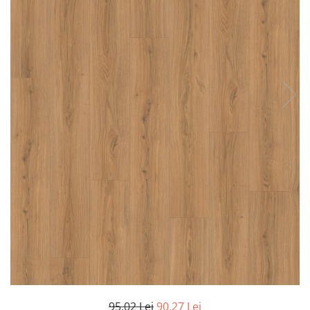
River 12 mm
Timeless 12mm
Woodstock 8mm
Woodstock PRO 8mm
Woodstock XL 10mm
Woodstock XL 8mm
ADO Floor - SPC
Finsa - Laminat
Finfloor 12mm
Finfloor XL 10mm
Style 8mm
Supreme 8mm
Kaindl - Laminat
Kronotex - Laminat
Advanced 8 mm
Amazone 10 mm
95,02 Lei
90,27 Lei