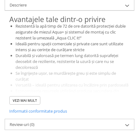
Descriere
Avantajele tale dintr-o privire
Rezistentă la apă timp de 72 de ore datorită protecției duble
asigurate de miezul Aqua+ și sistemul de montaj cu clic
rezistent la umezeală „Aqua CLIC it!”
Ideală pentru spații comerciale și private care sunt utilizate
intens și au cerințe de curățare stricte
Durabilă și valoroasă pe termen lung datorită suprafeței
deosebit de reziliente, rezistente la uzură și care nu se
decolorează
Se îngrijește ușor, se murdărește greu și este simplu de
curățat
Versatilă – ideală pentru utilizarea cu încălzire prin pardoseală
Economisește resursele utilizând produse secundare din
cherestea provenită din păduri certificate
VEZI MAI MULT
Un cămin sănătos – 100% fără PVC și plastifiant
Descoperiți NatureSense Aqua+ – pardoseala laminată pentru
Informatii conformitate produs
spații comerciale și private cu utilizare intensă. Placa de bază cu
formulă specială de protecție împotriva umflării împreună cu
Review-uri
(0)
sistemul de montaj rezistent la umezeală „Aqua CLIC it!” conferă
rezistență la apă timp de 72 de ore Datorită suprafeței reziliente,
rezistente la uzură și la UV, este durabilă și ideală pentru