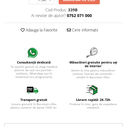
Cod Produs:
339B
Ai nevoie de ajutor?
0752 071 000
Adauga la Favorite
Cere informatii
Măsurători gratuite pentru uși
Consultanță dedicată
de interior
Te ajutăm gratuit să alegi modelul
potrivit de ușă sau parchet –
Venim la tine pentru măsurători
telefonic, WhatsApp sau în
corecte, înainte de comandă –
showroom (cu programare).
valabil în București–Ilfov.
Transport gratuit
Livrare rapidă: 24–72h
Livrare gratuită în București–Ilfov
Produse în stoc, gata de expediere
pentru comenzi de peste 1600 lei.
imediată.