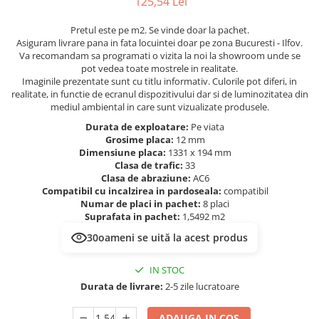
125,54 Lei
Evolution 12 mm
Exquisit 8 mm
Pretul este pe m2. Se vinde doar la pachet.
Herringbone 8 mm
Asiguram livrare pana in fata locuintei doar pe zona Bucuresti - Ilfov.
Va recomandam sa programati o vizita la noi la showroom unde se
Mammut 12 mm
pot vedea toate mostrele in realitate.
Progress 10 mm
Imaginile prezentate sunt cu titlu informativ. Culorile pot diferi, in
Robusto 12 mm
realitate, in functie de ecranul dispozitivului dar si de luminozitatea din
mediul ambiental in care sunt vizualizate produsele.
Durata de exploatare:
Pe viata
Grosime placa:
12 mm
Dimensiune placa:
1331 x 194 mm
Clasa de trafic:
33
Clasa de abraziune:
AC6
Compatibil cu incalzirea in pardoseala:
compatibil
Numar de placi in pachet:
8 placi
Suprafata in pachet:
1,5492 m2
30
oameni se uită la acest produs
IN STOC
Durata de livrare:
2-5 zile lucratoare
ADAUGA IN COS