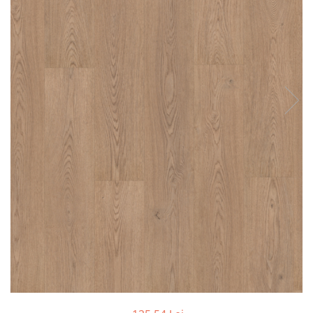
River 12 mm
Timeless 12mm
Woodstock 8mm
Woodstock PRO 8mm
Woodstock XL 10mm
Woodstock XL 8mm
ADO Floor - SPC
Finsa - Laminat
Finfloor 12mm
Finfloor XL 10mm
Style 8mm
Supreme 8mm
Kaindl - Laminat
Kronotex - Laminat
Advanced 8 mm
Amazone 10 mm